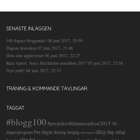
SENASTE INLÄGGEN
100 dagars bloggande!
08 juni 2017, 20:50
Dagens horoskop
07 juni 2017, 21:48
Dela sina upplevelser
06 juni 2017, 22:27
Race report: Asics Stockholm marathon 2017
05 juni 2017, 23:58
Nytt jobb!
04 juni 2017, 22:33
TRÄNING & KOMMANDE TÄVLINGAR
TAGGAT
#blogg100
#projektsthlmmarathon2015
30-
dålig dag
bra dagar
deppig
dagarsprogram
dejting
dåligt
drömmar
eländet