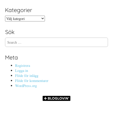
Kategorier
Kategorier
Sök
S
e
a
r
Meta
c
h
Registrera
f
Logga in
o
Flöde för inlägg
r
Flöde för kommentarer
:
WordPress.org