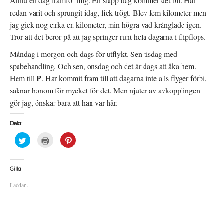
Ännu en dag framför mig. En slapp dag kommer det bli. Har
redan varit och sprungit idag, fick trögt. Blev fem kilometer men
jag gick nog cirka en kilometer, min högra vad krånglade igen.
Tror att det beror på att jag springer runt hela dagarna i flipflops.
Måndag i morgon och dags för utflykt. Sen tisdag med
spabehandling. Och sen, onsdag och det är dags att åka hem.
P
Hem till
. Har kommit fram till att dagarna inte alls flyger förbi,
saknar honom för mycket för det. Men njuter av avkopplingen
gör jag, önskar bara att han var här.
Dela:
K
K
K
l
l
l
i
i
i
c
c
c
k
k
k
a
a
a
Gilla
f
f
f
ö
ö
ö
Laddar...
r
r
r
a
u
a
t
t
t
t
s
t
d
k
d
e
r
e