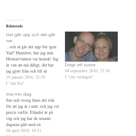
l
i
l
a
f
a
p
t
t
å
(
i
T
Ö
l
w
p
l
i
p
P
Relaterade
t
n
i
t
a
n
e
s
t
Det går upp och det går
r
i
e
ner...
(
e
r
Ö
t
e
...och så går det upp lite igen.
p
t
s
Vad? Humöret, hur jag mår.
p
n
t
n
y
(
Hösten/vintern var hemsk! Jag
a
t
Ö
s
t
p
är van att må dåligt, det har
Dags att sussa
i
f
p
04 september 2010, 23:34
jag gjort från och till så
e
ö
n
t
n
a
I "om vardagen"
många gånger. Men så dåligt
19 januari 2016, 21:59
t
s
s
n
t
i
som jag mått denna gång har
I "må bra"
y
e
e
jag nog aldrig gjort. Jag kände
t
r
t
t
)
t
Inte min dag
inte igen mig i…
f
n
Sur och vresig finns det risk
ö
y
n
t
för att jag är i natt, och jag vet
s
t
t
f
precis varför. Eländet är på
e
ö
väg och jag har de senaste
r
n
)
s
dagarna gått med en
t
e
irriterande mensvärk, så som
08 april 2010, 18:51
r