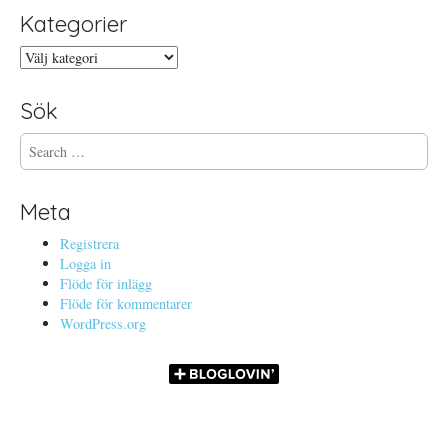
Kategorier
Kategorier
Sök
S
e
a
r
Meta
c
h
Registrera
f
Logga in
o
Flöde för inlägg
r
Flöde för kommentarer
:
WordPress.org