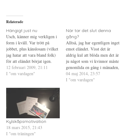
a
f
a
p
t
t
å
(
i
T
Ö
l
w
p
l
i
p
P
Relaterade
t
n
i
t
a
n
e
s
t
Hängigt just nu
När tar det slut denna
r
i
e
Usch, känner mig verkligen i
gång?
(
e
r
Ö
t
e
form i kväll. Var trött på
Alltså, jag har egentligen inget
p
t
s
jobbet, plus känslosam (vilket
p
n
t
emot eländet. Visst det är
n
y
(
jag hatar att vara bland folk)
aldrig kul att blöda men det är
a
t
Ö
s
t
p
för att eländet börjat igen.
ju något som vi kvinnor måste
i
f
p
Blev faktiskt så trött så att jag
12 februari 2009, 21:11
e
ö
n
genomlida en gång i månaden,
t
n
a
ringde och bokade tid, orkar
I "om vardagen"
det vill säga om allt fungerar
04 maj 2014, 23:57
t
s
s
n
t
i
helt enkelt inte blöda fler
som det ska. Det är när det
I "om vardagen"
y
e
e
veckor. Har varit en hel del
t
r
t
inte fungerar som det ska då
t
)
t
blod…
jag har något…
f
n
ö
y
n
t
s
t
t
f
e
ö
r
n
)
s
Kylskåpsmotivation
t
e
18 mars 2015, 21:43
r
I "om träningen"
)