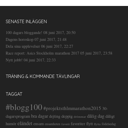
SENASTE INLÄGGEN
100 dagars bloggande!
08 juni 2017, 20:50
Dagens horoskop
07 juni 2017, 21:48
Dela sina upplevelser
06 juni 2017, 22:27
Race report: Asics Stockholm marathon 2017
05 juni 2017, 23:58
Nytt jobb!
04 juni 2017, 22:33
TRÄNING & KOMMANDE TÄVLINGAR
TAGGAT
#blogg100
#projektsthlmmarathon2015
30-
dålig dag
bra dagar
deppig
dagarsprogram
dejting
dåligt
drömmar
eländet
favoriter
flytt
humör
ensam
ensamheten
flytta
födelsedag
favorit