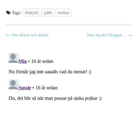
Tags:
förkyld
jobb
twitter
P
← Om ditten och datten
Inte mycket bloggat… →
o
s
t
n
a
v
i
g
a
t
i
o