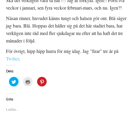
Ska det verkligen vara så här?!? Jag är förkyld. Igen!! Först två
veckor i januari, sen fyra veckor februari-mars, och nu. Igen?!
Näsan rinner, huvudet känns tungt och halsen gör ont. Blä säger
jag bara. Blä. Hoppas det håller sig på det här stadiet bara, har
verkligen inte råd med fler sjukdagar nu efter att ha haft det tre
månader i följd.
För övrigt, hipp hipp hurra för mig idag. Jag ”firar” tre år på
Twitter
.
Dela:
K
K
K
l
l
l
i
i
i
c
c
c
k
k
k
a
a
a
Gilla
f
f
f
ö
ö
ö
Laddar...
r
r
r
a
u
a
t
t
t
t
s
t
d
k
d
e
r
e
l
i
l