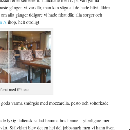
L
ukstart efter semestern. Lunchade med
på vårt gamla
enaste gången vi var där, man kan säga att de hade blivit äldre
om alla gånger tidigare vi hade fikat där, alla sorger och
en A
ihop, helt otroligt!
ferat med iPhone.
ma goda varma smörgås med mozzarella, pesto och soltorkade
ade lyxig italiensk sallad hemma hos henne – ytterligare mer
 värt. Självklart blev det en hel del jobbsnack men vi hann även