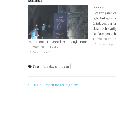
Relaterade
t
n
i
t
a
n
e
s
t
Insane
r
i
e
Det var galet ku
(
e
r
Ö
t
e
igår, läskigt me
p
t
s
p
n
t
Gårdagen var b
n
y
(
skratt och skoji
a
t
Ö
s
t
p
femkampen och 
i
f
p
e
ö
n
tvåa?! Jag först
16 juli 2009, 2
t
n
a
Race report: Tunnel Run Citybanan
Pinglan vann så 
I "om vardagen
t
s
s
30 mars 2017, 17:43
n
t
i
men…
y
e
e
I "Race report"
t
r
t
t
)
t
f
n
ö
y
Tags:
bra dagar
regn
n
t
s
t
t
f
e
ö
r
n
)
s
P
← Dag 2 – Avsätt tid för dig själv
t
e
o
r
)
s
t
n