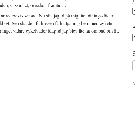
den, ensamhet, ovisshet, framtid…
A
 får redovisas senare. Nu ska jag få på mig lite träningskläder
jobbigt. Sen ska den fd hussen få hjälpa mig hem med cykeln
r inget vidare cykelväder idag så jag blev lite lat om bad om lite
K
S
e
a
r
c
h
f
o
r
: