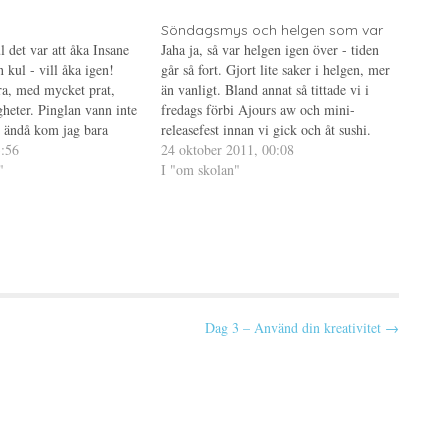
Söndagsmys och helgen som var
l det var att åka Insane
Jaha ja, så var helgen igen över - tiden
n kul - vill åka igen!
går så fort. Gjort lite saker i helgen, mer
ra, med mycket prat,
än vanligt. Bland annat så tittade vi i
gheter. Pinglan vann inte
fredags förbi Ajours aw och mini-
ändå kom jag bara
releasefest innan vi gick och åt sushi.
år inte! Nu när inte
3:56
Sedan tillbringade jag lördagskvällen
24 oktober 2011, 00:08
skulle ju jag vinna,
"
med gamla klasskamrater från
I "om skolan"
högstadiet eftersom det i…
Dag 3 – Använd din kreativitet →