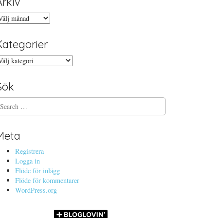
Arkiv
rkiv
Kategorier
ategorier
Sök
Meta
Registrera
Logga in
Flöde för inlägg
Flöde för kommentarer
WordPress.org