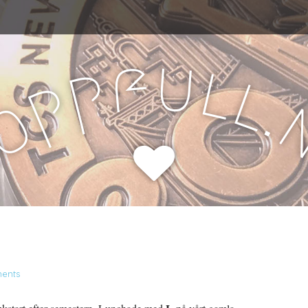
u
f
l
p
l
p
.
o
H
ents