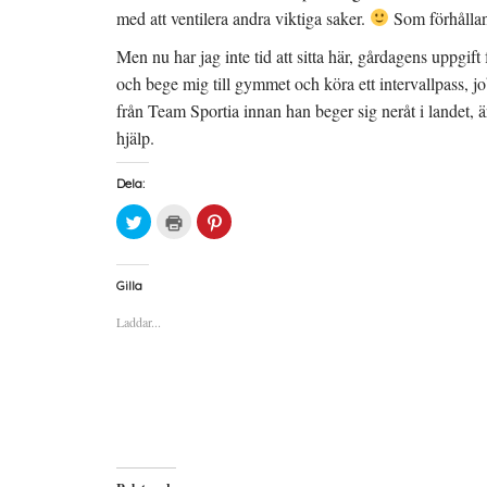
med att ventilera andra viktiga saker.
Som förhållan
Men nu har jag inte tid att sitta här, gårdagens uppgift
och bege mig till gymmet och köra ett intervallpass, 
från Team Sportia innan han beger sig neråt i landet, ä
hjälp.
Dela:
K
K
K
l
l
l
i
i
i
c
c
c
k
k
k
a
a
a
Gilla
f
f
f
ö
ö
ö
Laddar...
r
r
r
a
u
a
t
t
t
t
s
t
d
k
d
e
r
e
l
i
l
a
f
a
p
t
t
å
(
i
T
Ö
l
w
p
l
i
p
P