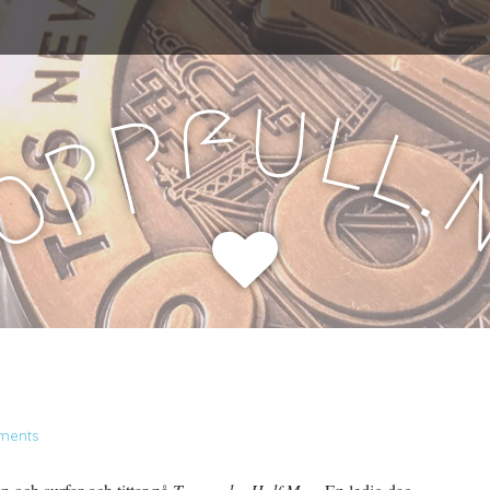
u
f
l
p
l
p
.
o
H
ments