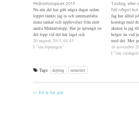
e
s
t
Midnattsloppet 2013
Tisdag, eller 
r
i
e
Nu när det har gått några dagar sedan
fall något kul.
(
e
r
Ö
t
e
loppet tänkte jag ta och sammanfatta
Jag har alltid jo
p
t
s
mina tankar och upplevelser från mitt
p
n
t
konstigt med de
n
y
(
andra Midnattslopp. Har ju sprungit en
akuten la jag ti
a
t
Ö
s
t
p
del lopp vid det här laget och
helger än vad j
i
f
p
Midnattsloppet har kommit att bli min
20 augusti 2013, 01:43
e
ö
n
med det. Mer pe
t
n
a
favorit, lördagens lopp var toppen...om
I "om löpningen"
förhoppningsvis
16 november 20
t
s
s
n
t
i
man bortser från att jag snubblade…
är det inte lika
I "om vardagen
y
e
e
t
r
t
t
)
t
f
n
Tags:
dejting
semester
ö
y
n
t
s
t
t
f
e
ö
r
n
P
← Ett år har gått
)
s
t
o
e
r
s
)
t
n
a