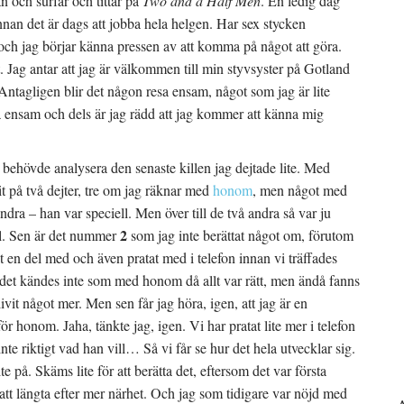
n och surfar och tittar på
Two and a Half Men
. En ledig dag
innan det är dags att jobba hela helgen. Har sex stycken
 och jag börjar känna pressen av att komma på något att göra.
. Jag antar att jag är välkommen till min styvsyster på Gotland
 Antagligen blir det någon resa ensam, något som jag är lite
ara ensam och dels är jag rädd att jag kommer att känna mig
g behövde analysera den senaste killen jag dejtade lite. Med
arit på två dejter, tre om jag räknar med
honom
, men något med
ra – han var speciell. Men över till de två andra så var ju
2
l. Sen är det nummer
som jag inte berättat något om, förutom
 en del med och även pratat med i telefon innan vi träffades
t det kändes inte som med honom då allt var rätt, men ändå fanns
it något mer. Men sen får jag höra, igen, att jag är en
ör honom. Jaha, tänkte jag, igen. Vi har pratat lite mer i telefon
 inte riktigt vad han vill… Så vi får se hur det hela utvecklar sig.
 på. Skäms lite för att berätta det, eftersom det var första
g att längta efter mer närhet. Och jag som tidigare var nöjd med