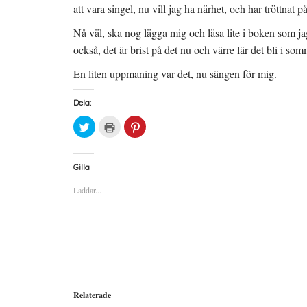
att vara singel, nu vill jag ha närhet, och har tröttnat p
Nå väl, ska nog lägga mig och läsa lite i boken som j
också, det är brist på det nu och värre lär det bli i so
En liten uppmaning var det, nu sängen för mig.
Dela:
K
K
K
l
l
l
i
i
i
c
c
c
k
k
k
a
a
a
Gilla
f
f
f
ö
ö
ö
Laddar...
r
r
r
a
u
a
t
t
t
t
s
t
d
k
d
e
r
e
l
i
l
a
f
a
p
t
t
å
(
i
T
Ö
l
w
p
l
i
p
P
Relaterade
t
n
i
t
a
n