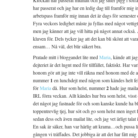
Klockan har passerat midnatt och jag sitter pigg i soffa
har passerat och jag har en ledig dag till framför mig 
arbetspass framför mig innan det är dags för semester
Fyra veckors ledighet måste ju fyllas med något vettigt
men jag känner att jag vill hitta på något annat också.
kluven för. Dels tycker jag att det kan bli skönt att v
ensam… Nå väl, det blir säkert bra.
Pratade mitt i bloggandet lite med
Maria
, kände att ja
dejteriet är det lugnt med för tillfället, faktiskt. Har v
honom gör att jag inte vill räkna med honom med de and
1
nummer
en lunchdejt med någon som kändes helt fe
2
för
Maria
då. Hur som helst, nummer
hade jag mailat
IRL förra veckan. Allt kändes hur bra som helst, viss
det något jag fastnade för och som kanske kunde ha bliv
toppentrevlig tjej, hur söt och go som helst men inget f
sedan dess och även mailat lite, och jag vet ärligt talat
En sak är säker, han var härlig att krama…och pussa lite
gången vi träffades. Det jobbiga är att det har fått mi