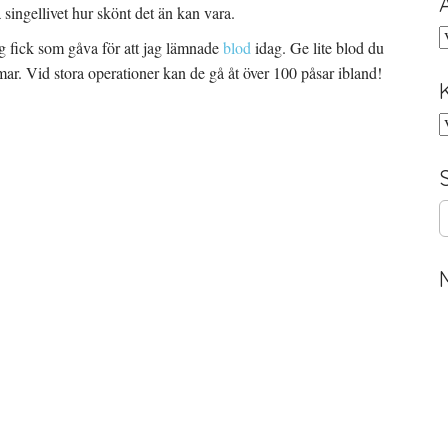
å singellivet hur skönt det än kan vara.
A
ag fick som gåva för att jag lämnade
blod
idag. Ge lite blod du
mmar. Vid stora operationer kan de gå åt över 100 påsar ibland!
K
S
e
a
r
c
h
f
o
r
: