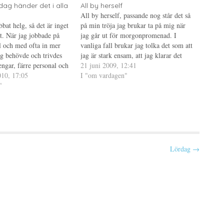
idag händer det i alla
All by herself
All by herself, passande nog står det så
bbat helg, så det är inget
på min tröja jag brukar ta på mig när
t. När jag jobbade på
jag går ut för morgonpromenad. I
ll och med ofta in mer
vanliga fall brukar jag tolka det som att
ag behövde och trivdes
jag är stark ensam, att jag klarar det
ngar, färre personal och
mesta själv för det vet jag ju att jag gör.
21 juni 2009, 12:41
 färre patienter. Men nu
10, 17:05
Men…
I "om vardagen"
 roligt längre.…
"
Lördag →