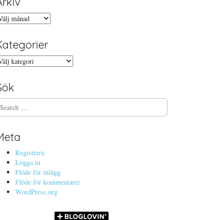
Arkiv
rkiv
Kategorier
ategorier
Sök
Meta
Registrera
Logga in
Flöde för inlägg
Flöde för kommentarer
WordPress.org