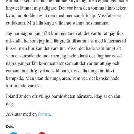
För ett år sedan lämnade mitt lite knytt mig, men egentligen hade
knyttet lämnat mig tidigare. Det var bara den tomma hinnsäcken
kvar, nu blödde jag ut den med medicinsk hjälp. Missfallet var
ett faktum. Mitt lilla knytt ville inte stanna hos mamma.
Jag har någon gång fått kommentaren att det var tur att jag fick
missfall eftersom jag inte längre är tillsammans med katternas fd
husse, men hur kan det vara tur. Visst, det hade varit tungt att
vara ensamstående mor men jag hade klarat det. Jag har också
några gånger fått kommentarer som att det var tur att jag och
exmannen aldrig lyckades få barn, trots alla tunga år då vi
kämpade. Men utan de tunga åren, vem vet, det kanske hade
fortfarande varit vi.
Ibland är den ofrivilliga barnlösheten närmare, idag är en sån
dag.
Avslutar med en
favorit
.
Dela: