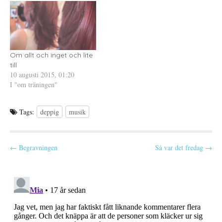
y
e
e
också ty jag har syndat. Det
t
r
t
jag hade när…
t
)
t
följde med mig…
f
n
ö
y
n
t
s
t
t
f
e
ö
r
n
Om allt och inget och lite
)
s
till
t
e
10 augusti 2015, 01:20
r
I "om träningen"
)
Tags:
deppig
musik
P
← Begravningen
Så var det fredag →
o
s
t
n
a