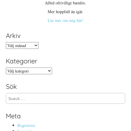
Alltid ofrivilligt barnlös.
Mer hoppfull än igår.
Läs mer om mig här!
Arkiv
Arkiv
Kategorier
Kategorier
Sök
S
e
a
r
Meta
c
h
Registrera
f