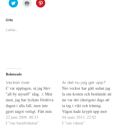
K
K
K
l
l
l
i
i
i
c
c
c
k
k
k
a
a
a
Gilla
f
f
f
ö
ö
ö
Laddar...
r
r
r
a
u
a
t
t
t
t
s
t
d
k
d
e
r
e
l
i
l
a
f
a
p
t
t
å
(
i
T
Ö
l
w
p
l
i
p
P
Relaterade
t
n
i
t
a
n
e
s
t
Veckan över
Är det nu jag ger upp?
r
i
e
C var upptagen, så jag blev
Nio veckor har gått sedan jag
(
e
r
Ö
t
e
"all by myself" idag. :( Men
la om kosten och bestämde att
p
t
s
men, jag har lyckats fördriva
p
n
t
nu var det (återigen) dags att
n
y
(
dagen i alla fall, men inte
ta tag i vikt och träning.
a
t
Ö
s
t
p
gjort något vettigt. Fått min
Vågen hade krypit upp mot
i
f
p
dagliga promenad och även
22 juni 2009, 00:33
e
ö
n
högre siffror, först i långsam
04 mars 2013, 22:02
t
n
a
den obligatoriska regnskuren
I "om barnlösheten"
takt och sen i allt högre. Jag
I "om vikten"
t
s
s
n
t
i
(så klart). Har ont i magen
var nästan uppe i den startvikt