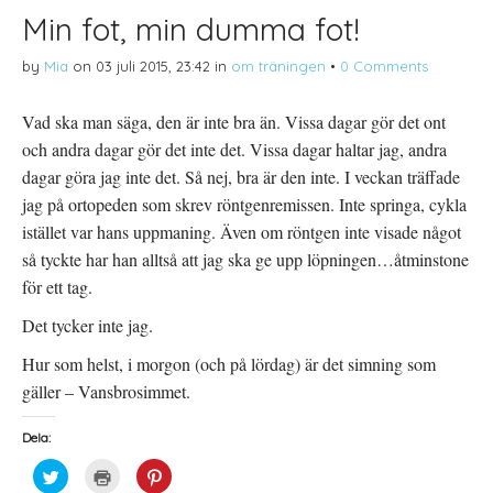
Min fot, min dumma fot!
by
Mia
on
03 juli 2015, 23:42
in
om träningen
•
0 Comments
Vad ska man säga, den är inte bra än. Vissa dagar gör det ont
och andra dagar gör det inte det. Vissa dagar haltar jag, andra
dagar göra jag inte det. Så nej, bra är den inte. I veckan träffade
jag på ortopeden som skrev röntgenremissen. Inte springa, cykla
istället var hans uppmaning. Även om röntgen inte visade något
så tyckte har han alltså att jag ska ge upp löpningen…åtminstone
för ett tag.
Det tycker inte jag.
Hur som helst, i morgon (och på lördag) är det simning som
gäller – Vansbrosimmet.
Dela:
K
K
K
l
l
l