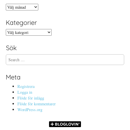
Arkiv
Kategorier
Kategorier
Sök
S
e
a
r
Meta
c
h
Registrera
f
Logga in
o
Flöde för inlägg
r
Flöde för kommentarer
:
WordPress.org