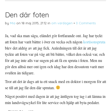
w
p
l
i
p
P
t
n
i
t
a
n
Den där foten
e
s
t
r
i
e
(
e
r
by
Mia
on
18 maj 2015, 21:12
in
om vardagen
•
0 Comments
Ö
t
e
p
t
s
p
n
t
n
y
(
Ja, vad ska man säga, eländet gör fortfarande ont. Jag har tyckt
a
t
Ö
s
t
p
att foten har varit bättre i över en vecka och någon
i
f
p
kortisonspruta
e
ö
n
t
n
a
blev det aldrig av att jag fick. Anledningen till det är att jag
t
s
s
n
t
i
tyckte att foten var på väg att bli bättre, vilket den också var, och
y
e
e
t
r
t
för att jag inte alls var sugen på att få en spruta i foten. Men nu
t
)
t
f
n
gör den alltså mer ont igen och idag har den dessutom varit mer
ö
y
n
t
svullen än tidigare.
s
t
t
f
e
ö
Tror att det är dags att ta ett snack med en doktor i morgon för att
r
n
)
s
se till att jag får den där sprutan.
t
e
r
Något positivt med dagen är att jag äntligen tog tag i att lämna in
)
min landsvägscykel för lite service och hjälp att byta pedaler.