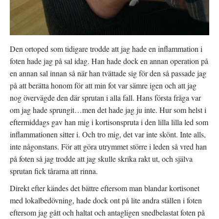
e
ö
r
n
)
s
t
e
r
)
Den ortoped som tidigare trodde att jag hade en inflammation i
foten hade jag på sal idag. Han hade dock en annan operation på
en annan sal innan så när han tvättade sig för den så passade jag
på att berätta honom för att min fot var sämre igen och att jag
nog övervägde den där sprutan i alla fall. Hans första fråga var
om jag hade sprungit…men det hade jag ju inte. Hur som helst i
eftermiddags gav han mig i kortisonspruta i den lilla lilla led som
inflammationen sitter i. Och tro mig, det var inte skönt. Inte alls,
inte någonstans. För att göra utrymmet större i leden så vred han
på foten så jag trodde att jag skulle skrika rakt ut, och själva
sprutan fick tårarna att rinna.
Direkt efter kändes det bättre eftersom man blandar kortisonet
med lokalbedövning, hade dock ont på lite andra ställen i foten
eftersom jag gått och haltat och antagligen snedbelastat foten på