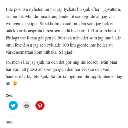
n
y
(
a
t
Ö
s
t
p
Lite positiva nyheter, nu när jag lyckats bli sjuk efter Tjejvättern,
i
f
p
e
ö
n
är min fot. Min dumma krånglande fot som gjorde att jag var
t
n
a
t
s
s
tvungen att skippa Stockholm marathon, den som jag fick en
n
t
i
y
e
e
otäck kortisonspruta i men sen ändå hade ont i. Hur som helst, i
t
r
t
t
)
t
lördags var första gången på över två månader som jag inte hade
f
n
ö
y
ont i foten! Att jag sen cyklade 100 km gjorde inte heller att
n
t
s
t
värken/smärtan kom tillbaka. Så glad!
t
f
e
ö
r
n
Jo, men så är jag sjuk nu och det gör mig lite ledsen. Min plan
)
s
t
har varit att prova att springa igen den här veckan och vad
e
r
händer då? Jag blir sjuk. Så första löpturen blir uppskjuten ett tag
)
till.
Dela:
K
K
K
l
l
l
i
i
i
c
c
c
k
k
k
a
a
a
Gilla
f
f
f