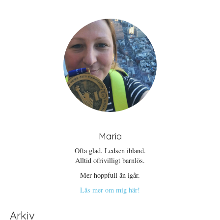
i
f
p
e
ö
n
t
n
a
t
s
s
n
t
i
y
e
e
t
r
t
t
)
t
f
n
ö
y
n
t
s
t
t
f
e
ö
r
n
)
s
t
e
r
)
Maria
Ofta glad. Ledsen ibland.
Alltid ofrivilligt barnlös.
Mer hoppfull än igår.
Läs mer om mig här!
Arkiv