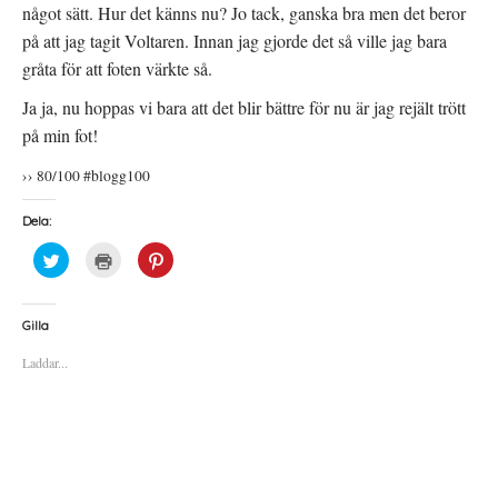
något sätt. Hur det känns nu? Jo tack, ganska bra men det beror
på att jag tagit Voltaren. Innan jag gjorde det så ville jag bara
gråta för att foten värkte så.
Ja ja, nu hoppas vi bara att det blir bättre för nu är jag rejält trött
på min fot!
›› 80/100 #blogg100
Dela:
K
K
K
l
l
l
i
i
i
c
c
c
k
k
k
a
a
a
Gilla
f
f
f
ö
ö
ö
Laddar...
r
r
r
a
u
a
t
t
t
t
s
t
d
k
d
e
r
e
l
i
l
a
f
a
p
t
t
å
(
i
T
Ö
l