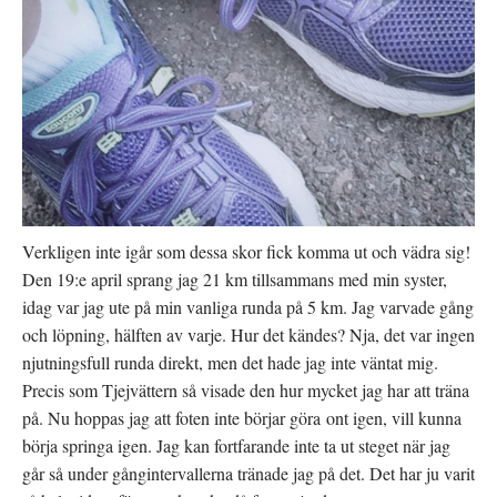
t
)
t
f
n
ö
y
n
t
s
t
t
f
e
ö
r
n
)
s
t
e
r
)
Verkligen inte igår som dessa skor fick komma ut och vädra sig!
Den 19:e april sprang jag 21 km tillsammans med min syster,
idag var jag ute på min vanliga runda på 5 km. Jag varvade gång
och löpning, hälften av varje. Hur det kändes? Nja, det var ingen
njutningsfull runda direkt, men det hade jag inte väntat mig.
Precis som Tjejvättern så visade den hur mycket jag har att träna
på. Nu hoppas jag att foten inte börjar göra ont igen, vill kunna
börja springa igen. Jag kan fortfarande inte ta ut steget när jag
går så under gångintervallerna tränade jag på det. Det har ju varit