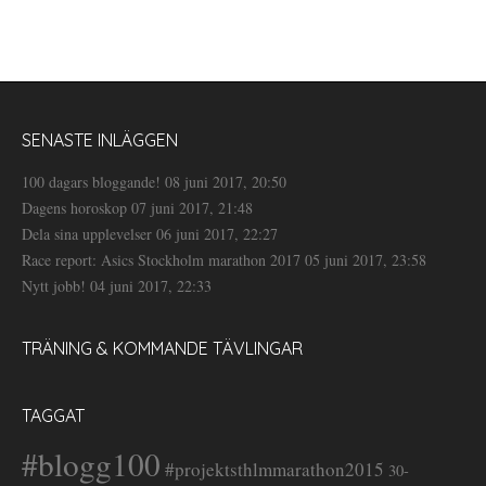
SENASTE INLÄGGEN
100 dagars bloggande!
08 juni 2017, 20:50
Dagens horoskop
07 juni 2017, 21:48
Dela sina upplevelser
06 juni 2017, 22:27
Race report: Asics Stockholm marathon 2017
05 juni 2017, 23:58
Nytt jobb!
04 juni 2017, 22:33
TRÄNING & KOMMANDE TÄVLINGAR
TAGGAT
#blogg100
#projektsthlmmarathon2015
30-