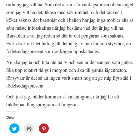
ordning jag vill ha. Som det är nu står vardagsrumsmöblemanget
som jag vill ha det, likaså med sovrummet, och det räcker. I
köket saknas det barstolar och i hallen har jag inga möbler alls så
sånt måste införskaffas när jag bestämt vad det är jag vill ha.
Barstolarna vet jag redan så där är det pengarna som saknas.
Fick dock ett litet bidrag till det idag av min far och styvmor, en
födelsedagspresent som verkligen uppskattades.
Nu ska jag ta och titta lite på tv och sen är det sängen som gäller.
Ska upp relativt tidigt i morgon och åka till gamla lägenheten,
för tyvärr är det så att ingen varit smart nog att ge mig flyttstäd i
födelsedagspresent.
Och just jag, bilder kommer så småningom, när jag får ett
bildbehandlingsprogram att fungera.
Dela:
K
K
K
l
l
l
i
i
i
c
c
c