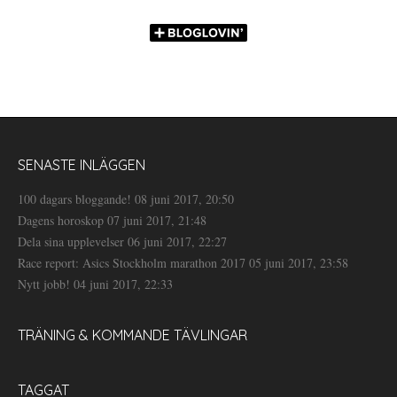
SENASTE INLÄGGEN
100 dagars bloggande!
08 juni 2017, 20:50
Dagens horoskop
07 juni 2017, 21:48
Dela sina upplevelser
06 juni 2017, 22:27
Race report: Asics Stockholm marathon 2017
05 juni 2017, 23:58
Nytt jobb!
04 juni 2017, 22:33
TRÄNING & KOMMANDE TÄVLINGAR
TAGGAT