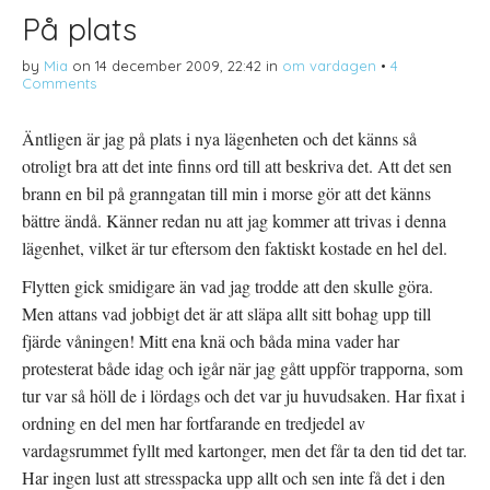
På plats
by
Mia
on
14 december 2009, 22:42
in
om vardagen
•
4
Comments
Äntligen är jag på plats i nya lägenheten och det känns så
otroligt bra att det inte finns ord till att beskriva det. Att det sen
brann en bil på granngatan till min i morse gör att det känns
bättre ändå. Känner redan nu att jag kommer att trivas i denna
lägenhet, vilket är tur eftersom den faktiskt kostade en hel del.
Flytten gick smidigare än vad jag trodde att den skulle göra.
Men attans vad jobbigt det är att släpa allt sitt bohag upp till
fjärde våningen! Mitt ena knä och båda mina vader har
protesterat både idag och igår när jag gått uppför trapporna, som
tur var så höll de i lördags och det var ju huvudsaken. Har fixat i
ordning en del men har fortfarande en tredjedel av
vardagsrummet fyllt med kartonger, men det får ta den tid det tar.
Har ingen lust att stresspacka upp allt och sen inte få det i den