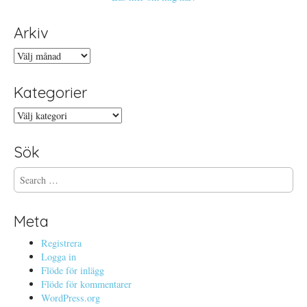
Arkiv
Arkiv
Kategorier
Kategorier
Sök
S
e
a
r
Meta
c
h
Registrera
f
Logga in
o
Flöde för inlägg
r
Flöde för kommentarer
:
WordPress.org