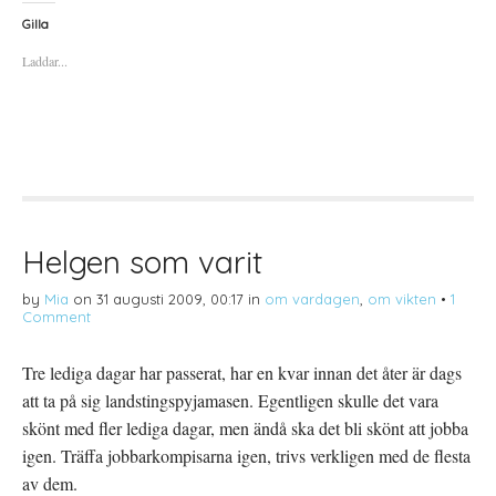
k
k
k
a
a
a
Gilla
f
f
f
ö
ö
ö
Laddar...
r
r
r
a
u
a
t
t
t
t
s
t
d
k
d
e
r
e
l
i
l
a
f
a
p
t
t
å
(
i
T
Ö
l
w
p
l
i
p
P
t
n
i
t
a
n
Helgen som varit
e
s
t
r
i
e
(
e
r
by
Mia
on
31 augusti 2009, 00:17
in
om vardagen
,
om vikten
•
1
Ö
t
e
p
t
s
Comment
p
n
t
n
y
(
a
t
Ö
s
t
p
Tre lediga dagar har passerat, har en kvar innan det åter är dags
i
f
p
e
ö
n
att ta på sig landstingspyjamasen. Egentligen skulle det vara
t
n
a
t
s
s
skönt med fler lediga dagar, men ändå ska det bli skönt att jobba
n
t
i
y
e
e
igen. Träffa jobbarkompisarna igen, trivs verkligen med de flesta
t
r
t
t
)
t
av dem.
f
n