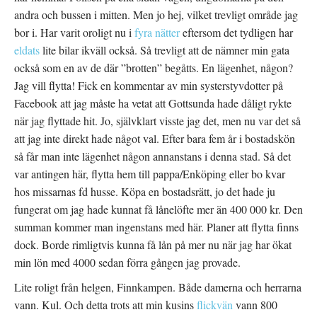
andra och bussen i mitten. Men jo hej, vilket trevligt område jag
bor i. Har varit oroligt nu i
fyra nätter
eftersom det tydligen har
eldats
lite bilar ikväll också. Så trevligt att de nämner min gata
också som en av de där ”brotten” begåtts. En lägenhet, någon?
Jag vill flytta! Fick en kommentar av min systerstyvdotter på
Facebook att jag måste ha vetat att Gottsunda hade dåligt rykte
när jag flyttade hit. Jo, självklart visste jag det, men nu var det så
att jag inte direkt hade något val. Efter bara fem år i bostadskön
så får man inte lägenhet någon annanstans i denna stad. Så det
var antingen här, flytta hem till pappa/Enköping eller bo kvar
hos missarnas fd husse. Köpa en bostadsrätt, jo det hade ju
fungerat om jag hade kunnat få lånelöfte mer än 400 000 kr. Den
summan kommer man ingenstans med här. Planer att flytta finns
dock. Borde rimligtvis kunna få lån på mer nu när jag har ökat
min lön med 4000 sedan förra gången jag provade.
Lite roligt från helgen, Finnkampen. Både damerna och herrarna
vann. Kul. Och detta trots att min kusins
flickvän
vann 800