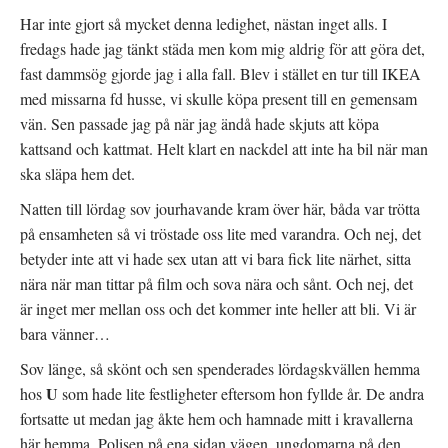
ö
y
n
t
Har inte gjort så mycket denna ledighet, nästan inget alls. I
s
t
t
f
fredags hade jag tänkt städa men kom mig aldrig för att göra det,
e
ö
r
n
fast dammsög gjorde jag i alla fall. Blev i stället en tur till IKEA
)
s
t
med missarna fd husse, vi skulle köpa present till en gemensam
e
r
vän. Sen passade jag på när jag ändå hade skjuts att köpa
)
kattsand och kattmat. Helt klart en nackdel att inte ha bil när man
ska släpa hem det.
Natten till lördag sov jourhavande kram över här, båda var trötta
på ensamheten så vi tröstade oss lite med varandra. Och nej, det
betyder inte att vi hade sex utan att vi bara fick lite närhet, sitta
nära när man tittar på film och sova nära och sånt. Och nej, det
är inget mer mellan oss och det kommer inte heller att bli. Vi är
bara vänner…
Sov länge, så skönt och sen spenderades lördagskvällen hemma
U
hos
som hade lite festligheter eftersom hon fyllde år. De andra
fortsatte ut medan jag åkte hem och hamnade mitt i kravallerna
här hemma. Polisen på ena sidan vägen, ungdomarna på den