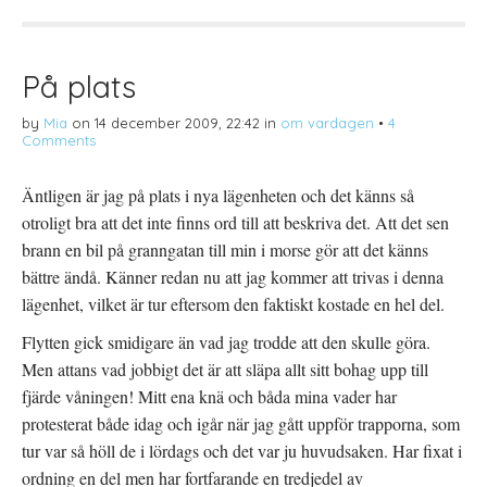
å
(
i
T
Ö
l
w
p
l
i
p
P
t
n
i
t
a
n
På plats
e
s
t
r
i
e
(
e
r
by
Mia
on
14 december 2009, 22:42
in
om vardagen
•
4
Ö
t
e
p
t
s
Comments
p
n
t
n
y
(
a
t
Ö
s
t
p
Äntligen är jag på plats i nya lägenheten och det känns så
i
f
p
e
ö
n
otroligt bra att det inte finns ord till att beskriva det. Att det sen
t
n
a
t
s
s
brann en bil på granngatan till min i morse gör att det känns
n
t
i
y
e
e
bättre ändå. Känner redan nu att jag kommer att trivas i denna
t
r
t
t
)
t
lägenhet, vilket är tur eftersom den faktiskt kostade en hel del.
f
n
ö
y
n
t
Flytten gick smidigare än vad jag trodde att den skulle göra.
s
t
t
f
Men attans vad jobbigt det är att släpa allt sitt bohag upp till
e
ö
r
n
fjärde våningen! Mitt ena knä och båda mina vader har
)
s
t
protesterat både idag och igår när jag gått uppför trapporna, som
e
r
tur var så höll de i lördags och det var ju huvudsaken. Har fixat i
)
ordning en del men har fortfarande en tredjedel av