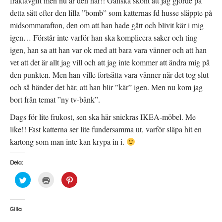
fraktavgift men nu är den här!! Ganska skönt att jag gjorde på
y
e
e
t
r
t
detta sätt efter den lilla ”bomb” som katternas fd husse släppte på
t
)
t
f
n
midsommarafton, den om att han hade gått och blivit kär i mig
ö
y
n
t
igen… Förstår inte varför han ska komplicera saker och ting
s
t
t
f
igen, han sa att han var ok med att bara vara vänner och att han
e
ö
r
n
vet att det är allt jag vill och att jag inte kommer att ändra mig på
)
s
t
den punkten. Men han ville fortsätta vara vänner när det tog slut
e
r
och så händer det här, att han blir ”kär” igen. Men nu kom jag
)
bort från temat ”ny tv-bänk”.
Dags för lite frukost, sen ska här snickras IKEA-möbel. Me
like!! Fast katterna ser lite fundersamma ut, varför släpa hit en
kartong som man inte kan krypa in i.
Dela:
K
K
K
l
l
l
i
i
i
c
c
c
k
k
k
a
a
a
Gilla
f
f
f
ö
ö
ö