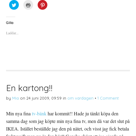
K
K
K
l
l
l
i
i
i
c
c
c
k
k
k
a
a
a
Gilla
f
f
f
ö
ö
ö
Laddar...
r
r
r
a
u
a
t
t
t
t
s
t
d
k
d
e
r
e
l
i
l
a
f
a
p
t
t
å
(
i
T
Ö
l
w
p
l
i
p
P
t
n
i
t
a
n
En kartong!!
e
s
t
r
i
e
(
e
r
by
Mia
on
24 juni 2009, 09:59
in
om vardagen
•
1 Comment
Ö
t
e
p
t
s
p
n
t
n
y
(
Min nya fina
tv-bänk
har kommit!! Hade ju tänkt köpa den
a
t
Ö
s
t
p
samma dag som jag köpte min nya fina tv, men då var det slut på
i
f
p
e
ö
n
t
n
a
IKEA. Istället beställde jag den på nätet, och visst jag fick betala
t
s
s
n
t
i