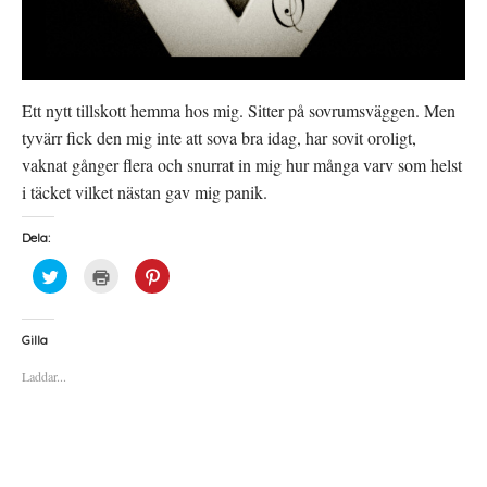
Ett nytt tillskott hemma hos mig. Sitter på sovrumsväggen. Men
tyvärr fick den mig inte att sova bra idag, har sovit oroligt,
vaknat gånger flera och snurrat in mig hur många varv som helst
i täcket vilket nästan gav mig panik.
Dela:
K
K
K
l
l
l
i
i
i
c
c
c
k
k
k
a
a
a
Gilla
f
f
f
ö
ö
ö
Laddar...
r
r
r
a
u
a
t
t
t
t
s
t
d
k
d
e
r
e
l
i
l
a
f
a
p
t
t