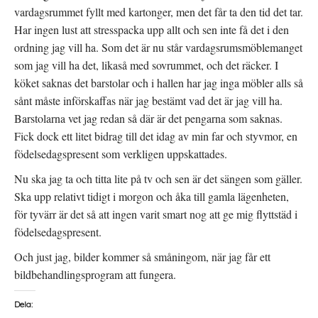
vardagsrummet fyllt med kartonger, men det får ta den tid det tar.
Har ingen lust att stresspacka upp allt och sen inte få det i den
ordning jag vill ha. Som det är nu står vardagsrumsmöblemanget
som jag vill ha det, likaså med sovrummet, och det räcker. I
köket saknas det barstolar och i hallen har jag inga möbler alls så
sånt måste införskaffas när jag bestämt vad det är jag vill ha.
Barstolarna vet jag redan så där är det pengarna som saknas.
Fick dock ett litet bidrag till det idag av min far och styvmor, en
födelsedagspresent som verkligen uppskattades.
Nu ska jag ta och titta lite på tv och sen är det sängen som gäller.
Ska upp relativt tidigt i morgon och åka till gamla lägenheten,
för tyvärr är det så att ingen varit smart nog att ge mig flyttstäd i
födelsedagspresent.
Och just jag, bilder kommer så småningom, när jag får ett
bildbehandlingsprogram att fungera.
Dela: