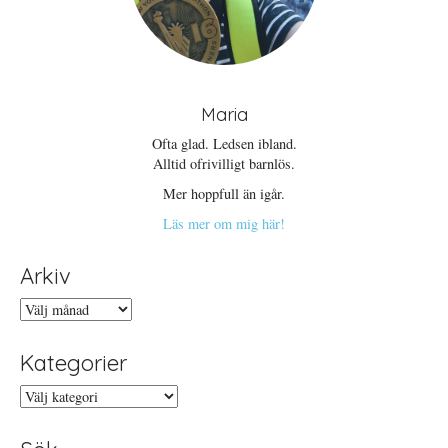
e
ö
r
n
)
s
t
e
r
)
Maria
Ofta glad. Ledsen ibland.
Alltid ofrivilligt barnlös.
Mer hoppfull än igår.
Läs mer om mig här!
Arkiv
Arkiv
Kategorier
Kategorier