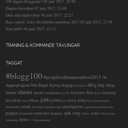
100 dagars bloggande!
08 juni 2017, 20:50
Dagens horoskop
07 juni 2017, 21:48
Dela sina upplevelser
06 juni 2017, 22:27
Race report: Asics Stockholm marathon 2017
05 juni 2017, 23:58
Nytt jobb!
04 juni 2017, 22:33
TRÄNING & KOMMANDE TÄVLINGAR
TAGGAT
#blogg100
#projektsthlmmarathon2015
30-
dålig dag
bra dagar
deppig
dagarsprogram
dejting
dåligt
drömmar
eländet
favoriter
flytt
humör
ensam
ensamheten
flytta
födelsedag
favorit
jobb
jobbet
horoskop
ledig
iPhone
kärlek
jul
lista
hosta
lägenhetsjakt
onyttigheter
musik
missarna
ofrivilligt barnlösas dag
operationssjuksköterska
pappa
sorg
semester
sjuk
stress
studier
promenad
shopping
TJejvättern
trött
tv
tröstätning
Vätternrundan