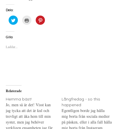
Dela:
K
K
K
l
l
l
i
i
i
c
c
c
k
k
k
a
a
a
Gilla
f
f
f
ö
ö
ö
Laddar...
r
r
r
a
u
a
t
t
t
t
s
t
d
k
d
e
r
e
l
i
l
a
f
a
p
t
t
å
(
i
T
Ö
l
w
p
l
i
p
P
Relaterade
t
n
i
t
a
n
e
s
t
Hemma bäst!
Långfredag - so this
r
i
e
Jo, men så är det! Visst kan
happened
(
e
r
Ö
t
e
jag tycka att det är kul och
Egentligen borde jag hålla
p
t
s
trevligt att åka hem till min
p
n
t
mig borta från sociala medier
n
y
(
syster, men jag behöver
på påsken, eller i alla fall hålla
a
t
Ö
s
t
p
verkligen ensamheten jag får
mig borta från Instagram.