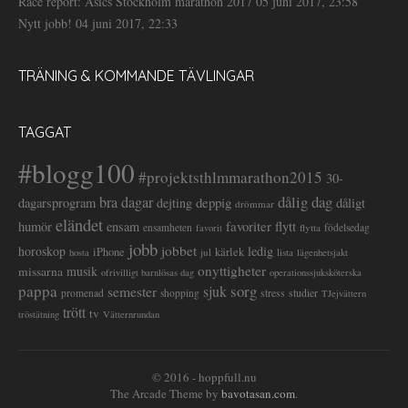
Race report: Asics Stockholm marathon 2017
05 juni 2017, 23:58
Nytt jobb!
04 juni 2017, 22:33
TRÄNING & KOMMANDE TÄVLINGAR
TAGGAT
#blogg100
#projektsthlmmarathon2015
30-
dålig dag
bra dagar
deppig
dagarsprogram
dejting
dåligt
drömmar
eländet
favoriter
flytt
humör
ensam
ensamheten
flytta
födelsedag
favorit
jobb
jobbet
horoskop
ledig
iPhone
kärlek
jul
lista
hosta
lägenhetsjakt
onyttigheter
musik
missarna
ofrivilligt barnlösas dag
operationssjuksköterska
pappa
sorg
semester
sjuk
stress
studier
promenad
shopping
TJejvättern
trött
tv
tröstätning
Vätternrundan
© 2016 - hoppfull.nu
The Arcade Theme by
bavotasan.com
.