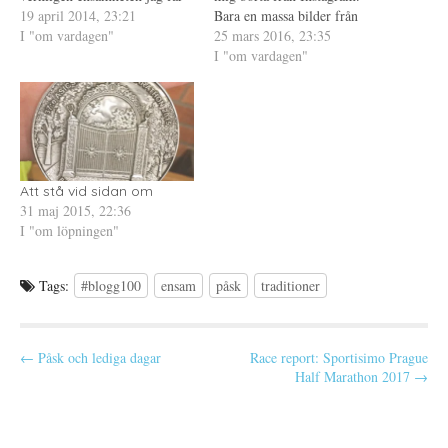
i
f
p
här hemma. Det kan låta
19 april 2014, 23:21
e
ö
n
Bara en massa bilder från
t
n
a
konstigt, men jag behöver
I "om vardagen"
glada påskfirare, eller ja,
25 mars 2016, 23:35
t
s
s
n
t
i
verkligen ensamheten för att
kanske inte påskfirare men
I "om vardagen"
y
e
e
orka just nu. Den kravlösa
t
r
t
människor som umgås med
t
)
t
ensamheten hemma i min…
sina nära. Och då blir det så
f
n
ö
y
där tydligt igen att jag inte…
n
t
s
t
t
f
e
ö
r
n
)
s
Att stå vid sidan om
t
e
31 maj 2015, 22:36
r
I "om löpningen"
)
Tags:
#blogg100
ensam
påsk
traditioner
P
← Påsk och lediga dagar
Race report: Sportisimo Prague
Half Marathon 2017 →
o
s
t