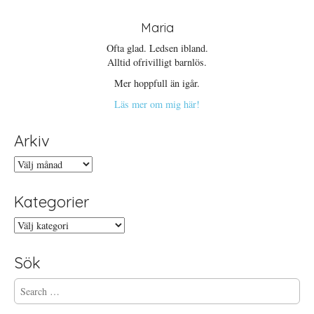
Maria
Ofta glad. Ledsen ibland.
Alltid ofrivilligt barnlös.
Mer hoppfull än igår.
Läs mer om mig här!
Arkiv
Arkiv
Kategorier
Kategorier
Sök
S
e
a