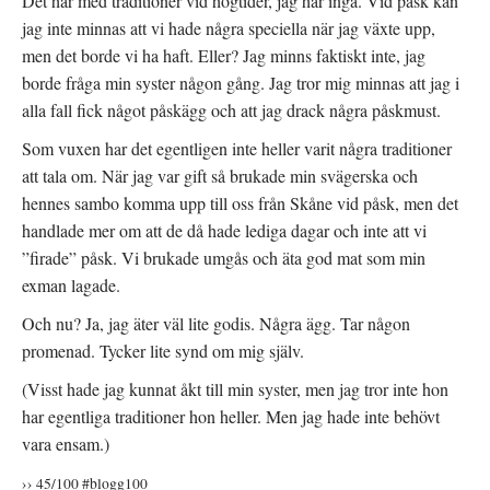
Det här med traditioner vid högtider, jag har inga. Vid påsk kan
jag inte minnas att vi hade några speciella när jag växte upp,
men det borde vi ha haft. Eller? Jag minns faktiskt inte, jag
borde fråga min syster någon gång. Jag tror mig minnas att jag i
alla fall fick något påskägg och att jag drack några påskmust.
Som vuxen har det egentligen inte heller varit några traditioner
att tala om. När jag var gift så brukade min svägerska och
hennes sambo komma upp till oss från Skåne vid påsk, men det
handlade mer om att de då hade lediga dagar och inte att vi
”firade” påsk. Vi brukade umgås och äta god mat som min
exman lagade.
Och nu? Ja, jag äter väl lite godis. Några ägg. Tar någon
promenad. Tycker lite synd om mig själv.
(Visst hade jag kunnat åkt till min syster, men jag tror inte hon
har egentliga traditioner hon heller. Men jag hade inte behövt
vara ensam.)
›› 45/100 #blogg100