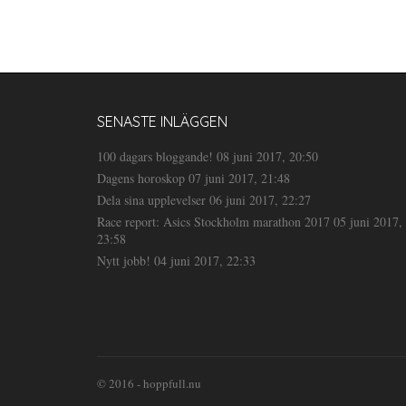
SENASTE INLÄGGEN
100 dagars bloggande!
08 juni 2017, 20:50
Dagens horoskop
07 juni 2017, 21:48
Dela sina upplevelser
06 juni 2017, 22:27
Race report: Asics Stockholm marathon 2017
05 juni 2017,
23:58
Nytt jobb!
04 juni 2017, 22:33
© 2016 - hoppfull.nu