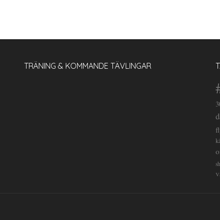
TRÄNING & KOMMANDE TÄVLINGAR
3
d
f
k
o
s
V