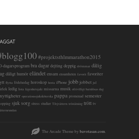
TAGGAT
#blogg100
#projektsthlmmarathon2015
dålig
bra dagar
deppig
0-dagarsprogram
dejting
drömmar
eländet
ag
favoriter
dåligt humör
ensam
ensamheten
favorit
jobb
lytt
jobbet
horoskop
iPhone
flytta
födelsedag
jul
hosta
ledig
musik
missarna
ärlek
lista
lägenhetsjakt
ofrivilligt barnlösas dag
pappa
semester
nyttigheter
promenad
operationssjuksköterska
sorg
sjuk
trött
tv
stress
studier
hopping
TJejvättern
tröstätning
ätternrundan
The Arcade Theme by
bavotasan.com
.