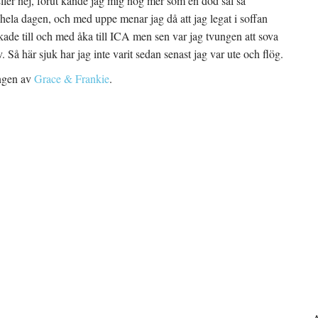
ller nej, förut kände jag mig nog mer som en död säl så
 hela dagen, och med uppe menar jag då att jag legat i soffan
orkade till och med åka till ICA men sen var jag tvungen att sova
 Så här sjuk har jag inte varit sedan senast jag var ute och flög.
ongen av
Grace & Frankie
.