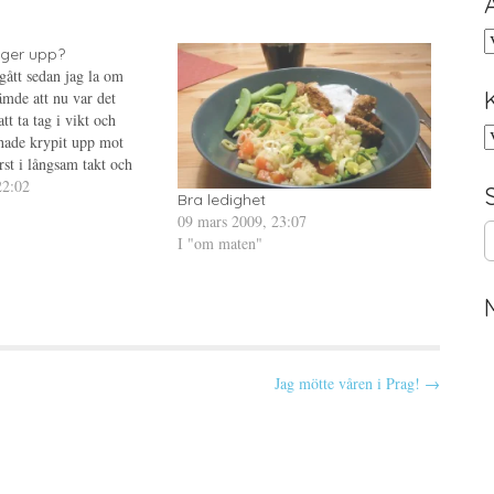
A
 ger upp?
gått sedan jag la om
ämde att nu var det
tt ta tag i vikt och
K
hade krypit upp mot
örst i långsam takt och
. Jag var nästan uppe i
22:02
Bra ledighet
ag hade när…
09 mars 2009, 23:07
S
I "om maten"
e
a
r
c
h
f
Jag mötte våren i Prag! →
o
r
: