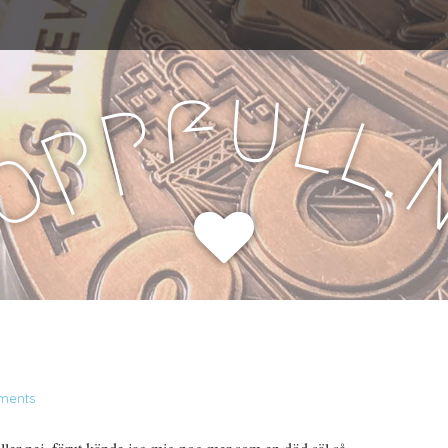
u
f
l
p
l
p
.
o
H
ments