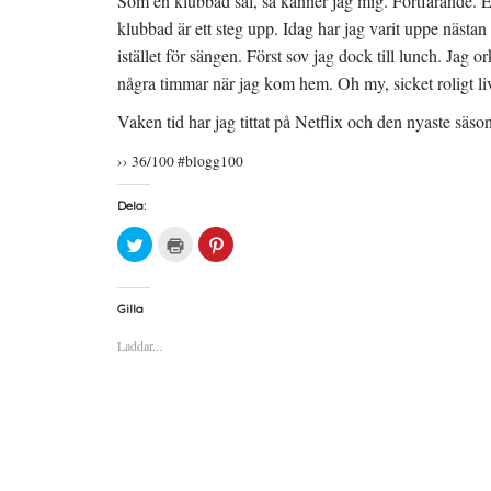
Som en klubbad säl, så känner jag mig. Fortfarande. E
klubbad är ett steg upp. Idag har jag varit uppe nästan
istället för sängen. Först sov jag dock till lunch. Jag 
några timmar när jag kom hem. Oh my, sicket roligt liv.
Vaken tid har jag tittat på Netflix och den nyaste säs
›› 36/100 #blogg100
Dela:
K
K
K
l
l
l
i
i
i
c
c
c
k
k
k
a
a
a
Gilla
f
f
f
ö
ö
ö
Laddar...
r
r
r
a
u
a
t
t
t
t
s
t
d
k
d
e
r
e
l
i
l
a
f
a
p
t
t
å
(
i
T
Ö
l
w
p
l