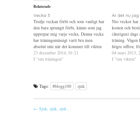
i
p
P
Relaterade
t
n
i
t
a
n
e
s
t
Vecka 3
Är det nu jag
r
i
e
Tredje veckan förbi och som vanligt har
Nio veckor har 
(
e
r
Ö
t
e
den bara sprungit förbi, känns som jag
kosten och best
p
t
s
upprepar mig varje vecka. Denna vecka
p
n
t
(återigen) dags a
n
y
(
har träningsmässigt varit bra men
träning. Vågen 
a
t
Ö
s
t
p
absolut inte när det kommer till vikten
högre siffror, f
i
f
p
och mitt ätande. Och jag förundras över
23 december 2014, 01:21
e
ö
n
sen i allt högre
04 mars 2013, 
t
n
a
att jag redan efter två veckor är tillbaka
I "om träningen"
den startvikt j
I "om vikten"
t
s
s
n
t
i
på mitt gamla…
y
e
e
t
r
t
t
)
t
f
n
ö
y
Tags:
#blogg100
sjuk
n
t
s
t
t
f
e
ö
r
n
)
s
P
← Sjuk, sjuk, sjuk…
t
e
o
r
)
s
t