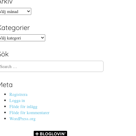
Arkiv
rkiv
Kategorier
ategorier
Sök
Meta
Registrera
Logga in
Flöde för inlägg
Flöde för kommentarer
WordPress.org