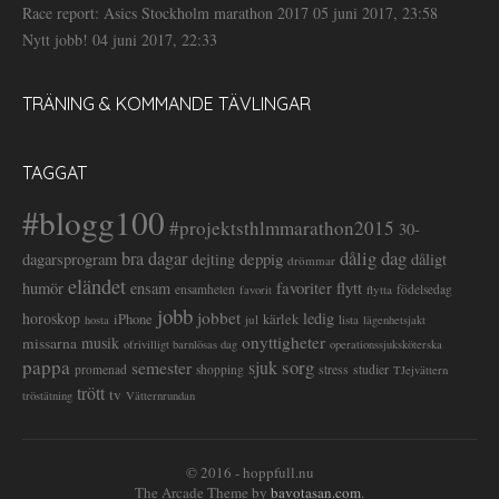
Race report: Asics Stockholm marathon 2017
05 juni 2017, 23:58
Nytt jobb!
04 juni 2017, 22:33
TRÄNING & KOMMANDE TÄVLINGAR
TAGGAT
#blogg100
#projektsthlmmarathon2015
30-
dålig dag
bra dagar
deppig
dagarsprogram
dejting
dåligt
drömmar
eländet
favoriter
flytt
humör
ensam
ensamheten
flytta
födelsedag
favorit
jobb
jobbet
horoskop
ledig
iPhone
kärlek
jul
lista
hosta
lägenhetsjakt
onyttigheter
musik
missarna
ofrivilligt barnlösas dag
operationssjuksköterska
pappa
sorg
semester
sjuk
stress
studier
promenad
shopping
TJejvättern
trött
tv
tröstätning
Vätternrundan
© 2016 - hoppfull.nu
The Arcade Theme by
bavotasan.com
.