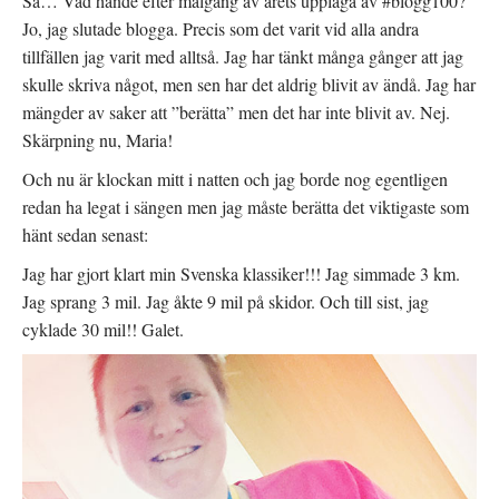
Så… Vad hände efter målgång av årets upplaga av #blogg100?
Jo, jag slutade blogga. Precis som det varit vid alla andra
tillfällen jag varit med alltså. Jag har tänkt många gånger att jag
skulle skriva något, men sen har det aldrig blivit av ändå. Jag har
mängder av saker att ”berätta” men det har inte blivit av. Nej.
Skärpning nu, Maria!
Och nu är klockan mitt i natten och jag borde nog egentligen
redan ha legat i sängen men jag måste berätta det viktigaste som
hänt sedan senast:
Jag har gjort klart min Svenska klassiker!!! Jag simmade 3 km.
Jag sprang 3 mil. Jag åkte 9 mil på skidor. Och till sist, jag
cyklade 30 mil!! Galet.