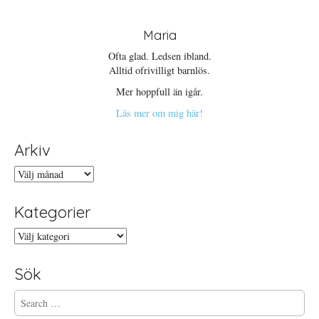
Maria
Ofta glad. Ledsen ibland.
Alltid ofrivilligt barnlös.
Mer hoppfull än igår.
Läs mer om mig här!
Arkiv
Arkiv
Kategorier
Kategorier
Sök
S
e