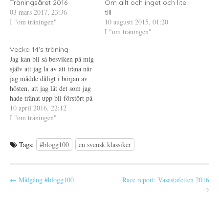
s
t
p
Träningsåret 2016
Om allt och inget och lite
i
f
p
03 mars 2017, 23:36
e
ö
n
till
t
n
a
I "om träningen"
10 augusti 2015, 01:20
t
s
s
n
t
i
I "om träningen"
y
e
e
t
r
t
t
)
t
Vecka 14's träning
f
n
Jag kan bli så besviken på mig
ö
y
n
t
själv att jag la av att träna när
s
t
t
f
jag mådde dåligt i början av
e
ö
hösten, att jag lät det som jag
r
n
)
s
hade tränat upp bli förstört på
t
e
flera sätt. När jag tränade
10 april 2016, 22:12
r
inför Öppet spår kämpade jag
I "om träningen"
)
med dessa tankar också och
försökte…
Tags:
#blogg100
en svensk klassiker
P
← Målgång #blogg100
Race report: Vasastafetten 2016
→
o
s