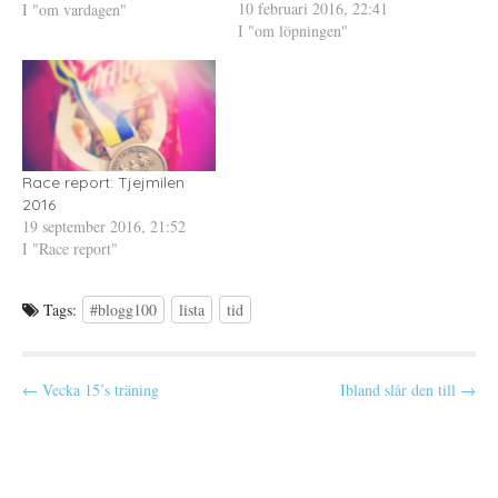
10 februari 2016, 22:41
Anledningen till detta tror jag
I "om vardagen"
t
s
s
n
t
i
I "om löpningen"
är för att jag skriver om livet
y
e
e
och vad som för stunden…
t
r
t
t
)
t
f
n
ö
y
n
t
s
t
t
f
e
ö
r
n
)
s
Race report: Tjejmilen
t
e
2016
r
19 september 2016, 21:52
)
I "Race report"
Tags:
#blogg100
lista
tid
P
← Vecka 15’s träning
Ibland slår den till →
o
s
t