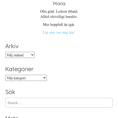
Maria
Ofta glad. Ledsen ibland.
Alltid ofrivilligt barnlös.
Mer hoppfull än igår.
Läs mer om mig här!
Arkiv
Arkiv
Kategorier
Kategorier
Sök
S
e
a
r