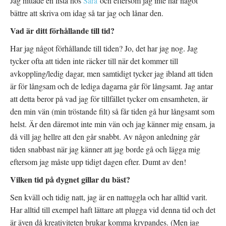
Jag hittade en lista hos
Sara
och eftersom jag inte har något
bättre att skriva om idag så tar jag och lånar den.
Vad är ditt förhållande till tid?
Har jag något förhållande till tiden? Jo, det har jag nog. Jag
tycker ofta att tiden inte räcker till när det kommer till
avkoppling/ledig dagar, men samtidigt tycker jag ibland att tiden
är för långsam och de lediga dagarna går för långsamt. Jag antar
att detta beror på vad jag för tillfället tycker om ensamheten, är
den min vän (min tröstande filt) så får tiden gå hur långsamt som
helst. Är den däremot inte min vän och jag känner mig ensam, ja
då vill jag hellre att den går snabbt. Av någon anledning går
tiden snabbast när jag känner att jag borde gå och lägga mig
eftersom jag måste upp tidigt dagen efter. Dumt av den!
Vilken tid på dygnet gillar du bäst?
Sen kväll och tidig natt, jag är en nattuggla och har alltid varit.
Har alltid till exempel haft lättare att plugga vid denna tid och det
är även då kreativiteten brukar komma krypandes. (Men jag