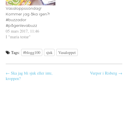
r
n
)
s
Vasaloppssöndag!
t
e
Kommer jag åka igen?!
r
#buzzador
)
#pågenlevabuzz
05 mars 2017, 11:46
I "maria testar"
Tags:
#blogg100
sjuk
Vasaloppet
P
← Ska jag bli sjuk eller inte,
Vurpor i Risberg →
kroppen?
o
s
t
n
a
v
i