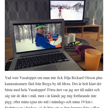
Vad vore Vasaloppet om man inte fick följa Rickard Olsson plus
kamerateamets färd från Berga by till Mora. Det är helt klart det
bästa med hela Vasaloppet! Förra året var jag ner till målet och
såg när de åkte i mål, men i år kände jag mig fortfarande inte
pigg, efter mina egna nio mil i måndags och mina 19 km i
Stafettvasan i fredags, så de blev att se dem hemma från soffan