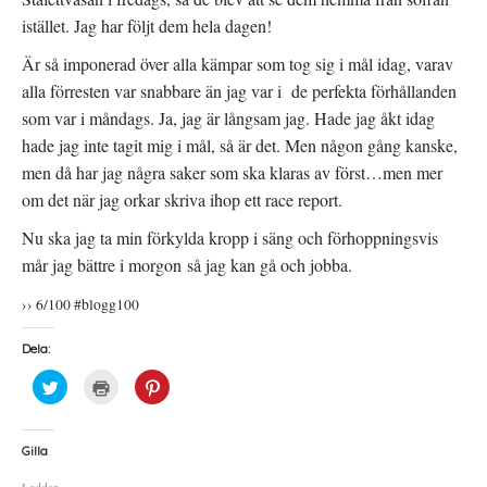
istället. Jag har följt dem hela dagen!
Är så imponerad över alla kämpar som tog sig i mål idag, varav
alla förresten var snabbare än jag var i de perfekta förhållanden
som var i måndags. Ja, jag är långsam jag. Hade jag åkt idag
hade jag inte tagit mig i mål, så är det. Men någon gång kanske,
men då har jag några saker som ska klaras av först…men mer
om det när jag orkar skriva ihop ett race report.
Nu ska jag ta min förkylda kropp i säng och förhoppningsvis
mår jag bättre i morgon så jag kan gå och jobba.
›› 6/100 #blogg100
Dela:
K
K
K
l
l
l
i
i
i
c
c
c
k
k
k
a
a
a
Gilla
f
f
f
ö
ö
ö