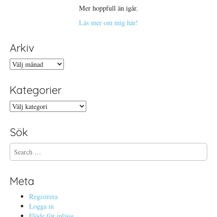
Mer hoppfull än igår.
Läs mer om mig här!
Arkiv
Arkiv
Kategorier
Kategorier
Sök
S
e
a
r
Meta
c
h
Registrera
f
Logga in
o
Flöde för inlägg