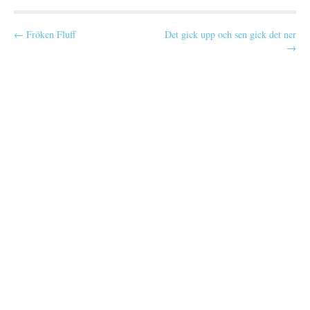
P
← Fröken Fluff
Det gick upp och sen gick det ner
→
o
s
t
n
a
v
i
g
a
t
i
o
n