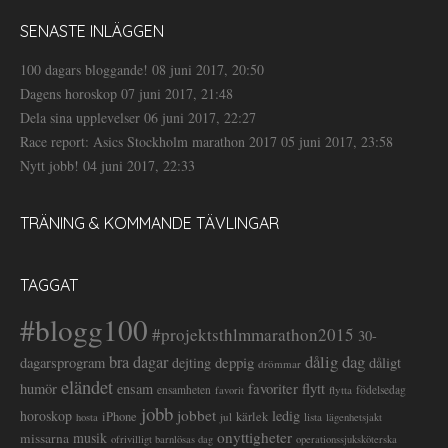
SENASTE INLÄGGEN
100 dagars bloggande!
08 juni 2017, 20:50
Dagens horoskop
07 juni 2017, 21:48
Dela sina upplevelser
06 juni 2017, 22:27
Race report: Asics Stockholm marathon 2017
05 juni 2017, 23:58
Nytt jobb!
04 juni 2017, 22:33
TRÄNING & KOMMANDE TÄVLINGAR
TAGGAT
#blogg100
#projektsthlmmarathon2015
30-
dålig dag
bra dagar
deppig
dagarsprogram
dejting
dåligt
drömmar
eländet
favoriter
flytt
humör
ensam
ensamheten
flytta
födelsedag
favorit
jobb
jobbet
horoskop
ledig
iPhone
kärlek
jul
lista
hosta
lägenhetsjakt
onyttigheter
musik
missarna
ofrivilligt barnlösas dag
operationssjuksköterska