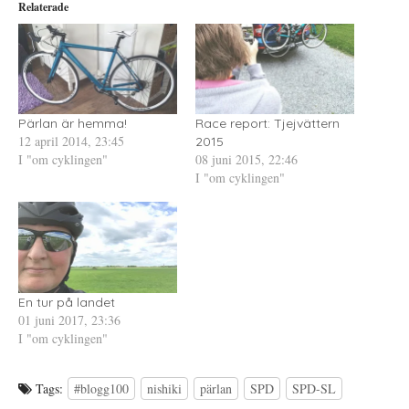
Relaterade
t
n
i
t
a
n
e
s
t
r
i
e
(
e
r
Ö
t
e
p
t
s
p
n
t
n
y
(
a
t
Ö
s
t
p
Pärlan är hemma!
Race report: Tjejvättern
i
f
p
12 april 2014, 23:45
e
ö
n
2015
t
n
a
I "om cyklingen"
08 juni 2015, 22:46
t
s
s
n
t
i
I "om cyklingen"
y
e
e
t
r
t
t
)
t
f
n
ö
y
n
t
s
t
t
f
e
ö
r
n
)
s
En tur på landet
t
e
01 juni 2017, 23:36
r
I "om cyklingen"
)
Tags:
#blogg100
nishiki
pärlan
SPD
SPD-SL