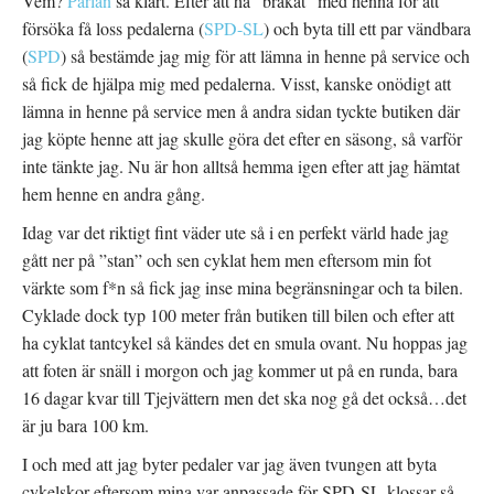
Vem?
Pärlan
så klart. Efter att ha ”bråkat” med henna för att
försöka få loss pedalerna (
SPD-SL
) och byta till ett par vändbara
(
SPD
) så bestämde jag mig för att lämna in henne på service och
så fick de hjälpa mig med pedalerna. Visst, kanske onödigt att
lämna in henne på service men å andra sidan tyckte butiken där
jag köpte henne att jag skulle göra det efter en säsong, så varför
inte tänkte jag. Nu är hon alltså hemma igen efter att jag hämtat
hem henne en andra gång.
Idag var det riktigt fint väder ute så i en perfekt värld hade jag
gått ner på ”stan” och sen cyklat hem men eftersom min fot
värkte som f*n så fick jag inse mina begränsningar och ta bilen.
Cyklade dock typ 100 meter från butiken till bilen och efter att
ha cyklat tantcykel så kändes det en smula ovant. Nu hoppas jag
att foten är snäll i morgon och jag kommer ut på en runda, bara
16 dagar kvar till Tjejvättern men det ska nog gå det också…det
är ju bara 100 km.
I och med att jag byter pedaler var jag även tvungen att byta
cykelskor eftersom mina var anpassade för SPD-SL-klossar så