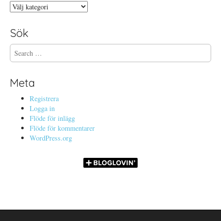
Kategorier
Sök
S
e
a
r
Meta
c
h
Registrera
f
Logga in
o
Flöde för inlägg
r
Flöde för kommentarer
:
WordPress.org