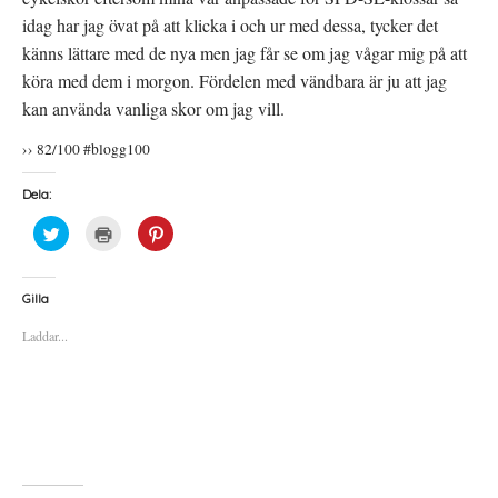
idag har jag övat på att klicka i och ur med dessa, tycker det
känns lättare med de nya men jag får se om jag vågar mig på att
köra med dem i morgon. Fördelen med vändbara är ju att jag
kan använda vanliga skor om jag vill.
›› 82/100 #blogg100
Dela:
K
K
K
l
l
l
i
i
i
c
c
c
k
k
k
a
a
a
Gilla
f
f
f
ö
ö
ö
Laddar...
r
r
r
a
u
a
t
t
t
t
s
t
d
k
d
e
r
e
l
i
l
a
f
a
p
t
t
å
(
i
T
Ö
l
w
p
l
i
p
P