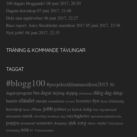
100 dagars bloggande!
08 juni 2017, 20:50
Dagens horoskop
07 juni 2017, 21:48
Dela sina upplevelser
06 juni 2017, 22:27
Race report: Asics Stockholm marathon 2017
05 juni 2017, 23:58
Nytt jobb!
04 juni 2017, 22:33
TRÄNING & KOMMANDE TÄVLINGAR
TAGGAT
#blogg100
#projektsthlmmarathon2015
30-
dålig dag
bra dagar
deppig
dagarsprogram
dejting
dåligt
drömmar
eländet
favoriter
flytt
humör
ensam
ensamheten
flytta
födelsedag
favorit
jobb
jobbet
horoskop
ledig
iPhone
kärlek
jul
lista
hosta
lägenhetsjakt
onyttigheter
musik
missarna
ofrivilligt barnlösas dag
operationssjuksköterska
pappa
sorg
semester
sjuk
stress
studier
promenad
shopping
TJejvättern
trött
tv
tröstätning
Vätternrundan