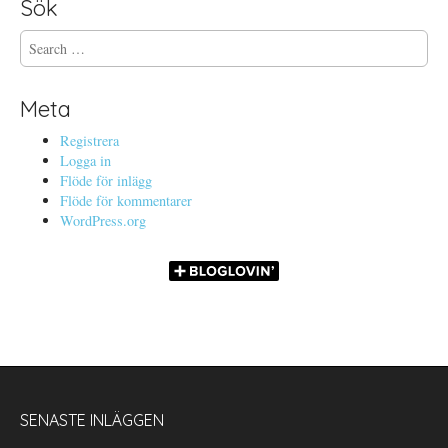
Sök
S
e
a
r
Meta
c
h
Registrera
f
Logga in
o
Flöde för inlägg
r
Flöde för kommentarer
:
WordPress.org
SENASTE INLÄGGEN