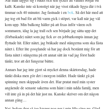
När man lägger sig i badet och sen tycker att vattnet börjar bli
kallt. Kanske inte så konstigt när jag visst råkade ligga där i två
timmar och 40 minuter. Jag fastnade i en
bok
. Så det här med att
jag tog ett bad för att bli varm gick i stöpet, var kall när jag väl
kom upp. Min balkong håller på att fixas inför våren och
sommaren, idag la jag trall och sen började jag sätta upp det
(förbaskade) nätet som jag fick av en jobbarkompis innan jag
flyttade hit. Eller nätet, jag bråkade med stängerna som ska fästa
nätet i. Efter lite googlande så har jag dock bestämt mig för att
fästa nätet i stängerna på ett annat sätt än vad jag först hade
tänkt, tror att det fungerar bättre.
Annars har jag inte gjort så mycket denna skärtorsdag, hade
tänkt diska men gör det i morgon istället. Hade tänkt gå på
spinning men skippade även det. Har pratat med min syster
angående de senaste sakerna som hänt i min udda familj, men
vill inte gå in på det här just nu. Kanske skriver om det någon
annan gång…
Nej, boken drar så jag kryper nog ner i min lilla säng nu. Glad