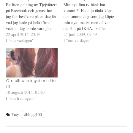
r
i
e
En liten delning av Tjejvättern
Min nya fina tv-bänk har
(
e
r
Ö
t
e
på Facebook och genast har
kommit!! Hade ju tänkt köpa
p
t
s
jag fler besökare på en dag än
p
n
t
den samma dag som jag köpte
n
y
(
vad jag hade på hela förra
min nya fina tv, men då var
a
t
Ö
s
t
p
veckan. Jag borde vara glad
det slut på IKEA. Istället
i
f
p
över detta men det är jag inte.
22 april 2014, 23:16
e
ö
n
beställde jag den på nätet, och
24 juni 2009, 09:59
t
n
a
Varför blogga om man inte
I "om vardagen"
visst jag fick betala fraktavgift
I "om vardagen"
t
s
s
n
t
i
vill att någon ska läsa, tänker
men nu är den här!! Ganska
y
e
e
ni, men jag har…
t
r
t
skönt att jag gjorde på…
t
)
t
f
n
ö
y
n
t
s
t
t
f
e
ö
r
n
Om allt och inget och lite
)
s
till
t
e
10 augusti 2015, 01:20
r
I "om träningen"
)
Tags:
#blogg100