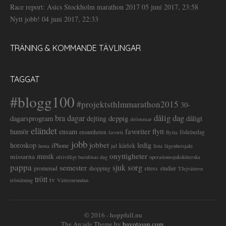
Race report: Asics Stockholm marathon 2017
05 juni 2017, 23:58
Nytt jobb!
04 juni 2017, 22:33
TRÄNING & KOMMANDE TÄVLINGAR
TAGGAT
#blogg100
#projektsthlmmarathon2015
30-
dålig dag
bra dagar
deppig
dagarsprogram
dejting
dåligt
drömmar
eländet
favoriter
flytt
humör
ensam
ensamheten
flytta
födelsedag
favorit
jobb
jobbet
horoskop
ledig
iPhone
kärlek
jul
lista
hosta
lägenhetsjakt
onyttigheter
musik
missarna
ofrivilligt barnlösas dag
operationssjuksköterska
pappa
sorg
semester
sjuk
stress
studier
promenad
shopping
TJejvättern
trött
tv
tröstätning
Vätternrundan
© 2016 - hoppfull.nu
The Arcade Theme by
bavotasan.com
.