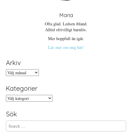
Maria
Ofta glad. Ledsen ibland.
Alltid ofrivilligt barnlös.
Mer hoppfull än igår.
Läs mer om mig här!
Arkiv
Arkiv
Kategorier
Kategorier
Sök
S
e