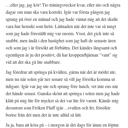
…eller jag, jag kör! Tio träningsveckor kvar, eller nio och några
dagar om man ska vara korrekt. Igår var första gången jag
sprang på över en månad och jag hade väntat mig att det skulle
vara hur hemskt som helst. Lättnaden när det inte var så tungt
som jag hade föreställt mig var enorm. Visst, det gick inte så
snabbt, men ändå i den hastighet som jag haft de senaste åren
och som jag i år försökt att förbättra. Det kändes långsamt och
egentligen är ju det positivt, då har kroppen/hjärnan ”vant” sig
vid att det ska gå lite snabbare.
Jag föredrar att springa på kvällen, gärna när det är mörkt ute,
men nu när solen går ner senare så vill jag försöka komma ut
tidigare. Igår var jag ute och sprang före lunch, vet inte ens när
det hände senast. Ganska skönt att springa i solen men jag hade
klätt på mig lite för mycket så det var lite för varmt. Kände mig
dessutom som Fröken Fluff igår…svullen och fet, försökte
bortse från det men det är inte alltid så lätt.
Ja ja, bara att köra på – i morgon är det dags för ännu en löptur.