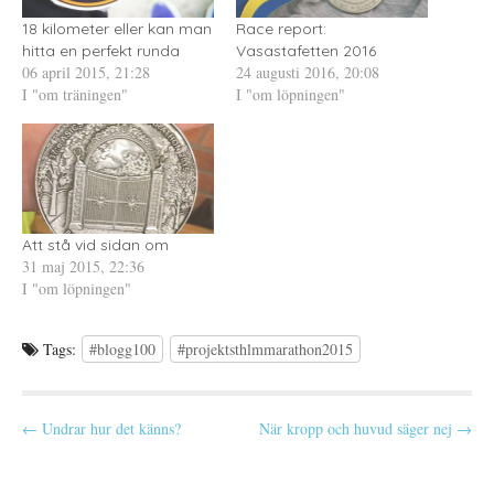
a
t
Ö
s
t
p
18 kilometer eller kan man
Race report:
i
f
p
e
ö
n
hitta en perfekt runda
Vasastafetten 2016
t
n
a
06 april 2015, 21:28
24 augusti 2016, 20:08
t
s
s
n
t
i
I "om träningen"
I "om löpningen"
y
e
e
t
r
t
t
)
t
f
n
ö
y
n
t
s
t
t
f
e
ö
r
n
)
s
Att stå vid sidan om
t
e
31 maj 2015, 22:36
r
I "om löpningen"
)
Tags:
#blogg100
#projektsthlmmarathon2015
P
← Undrar hur det känns?
När kropp och huvud säger nej →
o
s