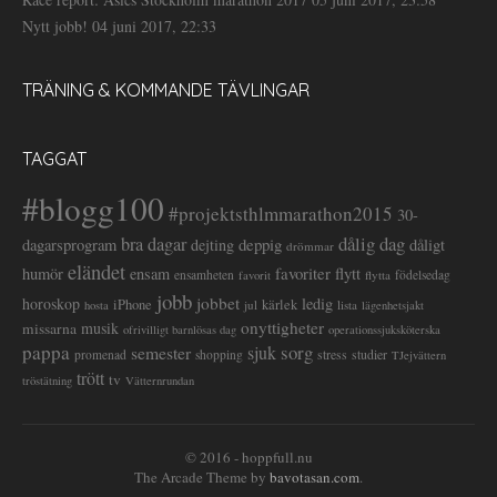
Nytt jobb!
04 juni 2017, 22:33
TRÄNING & KOMMANDE TÄVLINGAR
TAGGAT
#blogg100
#projektsthlmmarathon2015
30-
dålig dag
bra dagar
deppig
dagarsprogram
dejting
dåligt
drömmar
eländet
favoriter
flytt
humör
ensam
ensamheten
flytta
födelsedag
favorit
jobb
jobbet
horoskop
ledig
iPhone
kärlek
jul
lista
hosta
lägenhetsjakt
onyttigheter
musik
missarna
ofrivilligt barnlösas dag
operationssjuksköterska
pappa
sorg
semester
sjuk
stress
studier
promenad
shopping
TJejvättern
trött
tv
tröstätning
Vätternrundan
© 2016 - hoppfull.nu
The Arcade Theme by
bavotasan.com
.