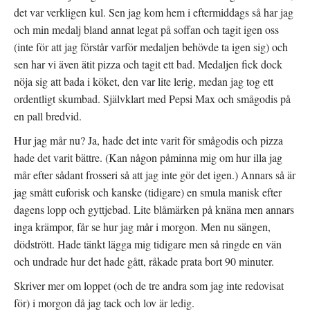
det var verkligen kul. Sen jag kom hem i eftermiddags så har jag
och min medalj bland annat legat på soffan och tagit igen oss
(inte för att jag förstår varför medaljen behövde ta igen sig) och
sen har vi även ätit pizza och tagit ett bad. Medaljen fick dock
nöja sig att bada i köket, den var lite lerig, medan jag tog ett
ordentligt skumbad. Självklart med Pepsi Max och smågodis på
en pall bredvid.
Hur jag mår nu? Ja, hade det inte varit för smågodis och pizza
hade det varit bättre. (Kan någon påminna mig om hur illa jag
mår efter sådant frosseri så att jag inte gör det igen.) Annars så är
jag smått euforisk och kanske (tidigare) en smula manisk efter
dagens lopp och gyttjebad. Lite blåmärken på knäna men annars
inga krämpor, får se hur jag mår i morgon. Men nu sängen,
dödstrött. Hade tänkt lägga mig tidigare men så ringde en vän
och undrade hur det hade gått, råkade prata bort 90 minuter.
Skriver mer om loppet (och de tre andra som jag inte redovisat
för) i morgon då jag tack och lov är ledig.