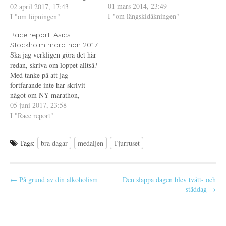
01 mars 2014, 23:49
ett långpass blir kortare än vad
02 april 2017, 17:43
e
ö
n
t
n
a
I "om längskidåkningen"
som var tänkt men igår var det
I "om löpningen"
t
s
s
n
t
i
speciellt. Igår skulle jag ha…
y
e
e
Race report: Asics
t
r
t
t
)
t
Stockholm marathon 2017
f
n
Ska jag verkligen göra det här
ö
y
n
t
redan, skriva om loppet alltså?
s
t
t
f
Med tanke på att jag
e
ö
fortfarande inte har skrivit
r
n
)
s
något om NY marathon,
t
e
Öppet spår eller för den delen
05 juni 2017, 23:58
r
Vätternrundan. Tankarna och
I "Race report"
)
känslorna om loppet är
fortfarande lite "all over the
Tags:
bra dagar
medaljen
Tjurruset
place" för att använda prins
Daniels ord. Jag…
P
← På grund av din alkoholism
Den slappa dagen blev tvätt- och
städdag →
o
s
t