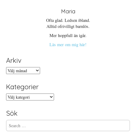
Maria
Ofta glad. Ledsen ibland.
Alltid ofrivilligt barnlös.
Mer hoppfull än igår.
Läs mer om mig här!
Arkiv
Arkiv
Kategorier
Kategorier
Sök
S
e
a