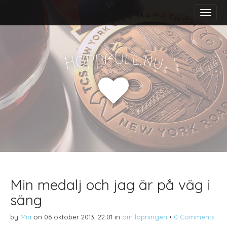
M
S
a
k
i
i
n
p
m
t
f
u
p
l
p
l
.
o
n
H
u
e
o
n
c
u
o
n
t
e
n
t
Min medalj och jag är på väg i
säng
by
Mia
on
06 oktober 2013, 22:01
in
om löpningen
•
0 Comments