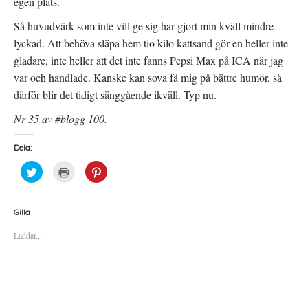
egen plats.
Så huvudvärk som inte vill ge sig har gjort min kväll mindre
lyckad. Att behöva släpa hem tio kilo kattsand gör en heller inte
gladare, inte heller att det inte fanns Pepsi Max på ICA när jag
var och handlade. Kanske kan sova få mig på bättre humör, så
därför blir det tidigt sänggående ikväll. Typ nu.
Nr 35 av #blogg 100.
Dela:
K
K
K
l
l
l
i
i
i
c
c
c
k
k
k
a
a
a
Gilla
f
f
f
ö
ö
ö
Laddar...
r
r
r
a
u
a
t
t
t
t
s
t
d
k
d
e
r
e
l
i
l
a
f
a
p
t
t