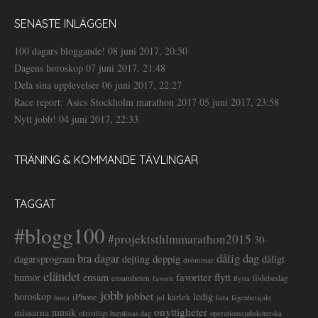
SENASTE INLÄGGEN
100 dagars bloggande!
08 juni 2017, 20:50
Dagens horoskop
07 juni 2017, 21:48
Dela sina upplevelser
06 juni 2017, 22:27
Race report: Asics Stockholm marathon 2017
05 juni 2017, 23:58
Nytt jobb!
04 juni 2017, 22:33
TRÄNING & KOMMANDE TÄVLINGAR
TAGGAT
#blogg100
#projektsthlmmarathon2015
30-
dålig dag
bra dagar
deppig
dagarsprogram
dejting
dåligt
drömmar
eländet
favoriter
flytt
humör
ensam
ensamheten
flytta
födelsedag
favorit
jobb
jobbet
horoskop
ledig
iPhone
kärlek
jul
lista
hosta
lägenhetsjakt
onyttigheter
musik
missarna
ofrivilligt barnlösas dag
operationssjuksköterska