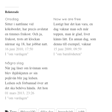
å
(
i
T
Ö
l
w
p
l
i
p
P
Relaterade
t
n
i
t
a
n
e
s
t
Onsdag
Now we are free
r
i
e
Sitter i nattlinne vid
Lustigt hur det kan vara, en
(
e
r
Ö
t
e
köksbordet, har precis avslutat
dag vaknar man och mår
p
t
s
en timmes frukost. Och ja,
p
n
t
toppen, man är glad, livet
n
y
(
frukost, trots att klockan
känns lätt. En annan dag, som
a
t
Ö
s
t
p
närmar sig 18, har jobbat natt.
denna till exempel, vaknar
i
f
p
Funderar lite smått på om jag
16 juni 2010, 17:50
e
ö
n
man med gråthuvudvärken
15 juni 2009, 09:59
t
n
a
ska ta och bädda sängen för att
I "om vardagen"
kvar sedan dagen innan och
I "om barnlösheten"
t
s
s
n
t
i
sen hoppa in i duschen. Lugnt
tårarna är inte långt borta.
y
e
e
Några slag
och skönt, underbart. Det är
t
r
t
Detta år då jag mått så bra för
t
)
t
När jag läser om kvinnan som
underligt hur de…
att sen falla…
f
n
blev ihjälskjuten av sin
ö
y
n
t
pojkvän blir jag ledsen.
s
t
t
f
Ledsen och förbannad över att
e
ö
det ska behöva hända. Att hon
r
n
)
s
inte fick kontaktförbud är
01 mars 2013, 23:26
t
e
obegripligt, kanske inte hade
I "om vardagen"
r
hjälpt ändå men hon borde ha
)
fått det. Så många andra
Tags:
#blogg100
dålig dag
huvudvärk
jobb