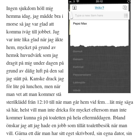
Ingen sjukdom höll mig
hemma idag, jag mådde bra i
morse så jag var glad att
komma iväg till jobbet. Jag
var inte lika glad när jag åkte
hem, mycket på grund av
hemsk huvudvärk som jag
dragit på mig under dagen på
grund av dålig luft på den sal
jag stått på. Kanske drack jag
för lite på lunchen, men när
man vet att man kommer stå
sterilklädd från 12:10 till när man går hem vid fem…låt mig säga
så här, helst vill man inte dricka för mycket eftersom man inte
kommer kunna gå på toaletten på hela eftermiddagen. Ibland
önskar jag att jag hade en jobb som tillät toalettbesök när man
vill. Gärna ett där man har sitt eget skrivbord, sin egna dator, sin