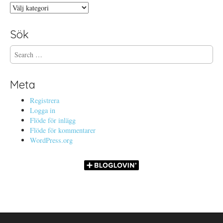
Kategorier
Sök
S
e
a
r
Meta
c
h
Registrera
f
Logga in
o
Flöde för inlägg
r
Flöde för kommentarer
:
WordPress.org