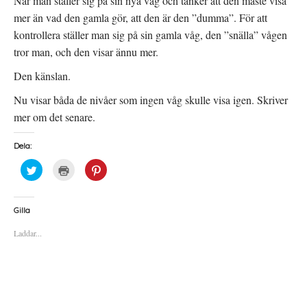
När man ställer sig på sin nya våg och tänker att den måste visa
mer än vad den gamla gör, att den är den ”dumma”. För att
kontrollera ställer man sig på sin gamla våg, den ”snälla” vågen
tror man, och den visar ännu mer.
Den känslan.
Nu visar båda de nivåer som ingen våg skulle visa igen. Skriver
mer om det senare.
Dela:
K
K
K
l
l
l
i
i
i
c
c
c
k
k
k
a
a
a
Gilla
f
f
f
ö
ö
ö
Laddar...
r
r
r
a
u
a
t
t
t
t
s
t
d
k
d
e
r
e
l
i
l
a
f
a
p
t
t