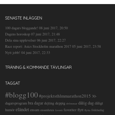
SENASTE INLÄGGEN
100 dagars bloggande!
08 juni 2017, 20:50
Dagens horoskop
07 juni 2017, 21:48
Dela sina upplevelser
06 juni 2017, 22:27
Race report: Asics Stockholm marathon 2017
05 juni 2017, 23:58
Nytt jobb!
04 juni 2017, 22:33
TRÄNING & KOMMANDE TÄVLINGAR
TAGGAT
#blogg100
#projektsthlmmarathon2015
30-
dålig dag
bra dagar
deppig
dagarsprogram
dejting
dåligt
drömmar
eländet
favoriter
flytt
humör
ensam
ensamheten
flytta
födelsedag
favorit