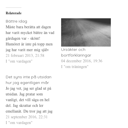
å
(
i
T
Ö
l
w
p
l
i
p
P
Relaterade
t
n
i
t
a
n
e
s
t
Bättre idag
r
i
e
Måste bara berätta att dagen
(
e
r
Ö
t
e
har varit mycket bättre än vad
p
t
s
gårdagen var - skönt!
p
n
t
n
y
(
Humöret är inte på topp men
a
t
Ö
s
t
p
jag har varit mer mig själv
Ursäkter och
i
f
p
och jag tror att det har märkts
21 februari 2013, 21:58
e
ö
n
bortförklaringar
t
n
a
04 december 2016, 19:36
också. Hade en bra dag på
I "om vardagen"
t
s
s
n
t
i
I "om träningen"
jobbet, trots att jag stod på
y
e
e
kärloperationer som jag
t
r
t
t
)
t
Det syns inte på utsidan
ännu…
f
n
ö
y
hur jag egentligen mår
n
t
Jo jag vet, jag ser glad ut på
s
t
t
f
utsidan. Jag pratar som
e
ö
vanligt, det vill säga en hel
r
n
)
s
del. Jag skrattar och ler
t
e
emellanåt. Du tror jag att jag
r
mår bra. Tänk så fel du har.
21 september 2016, 22:31
)
Jag vill inte att du ska se. Jag
I "om vardagen"