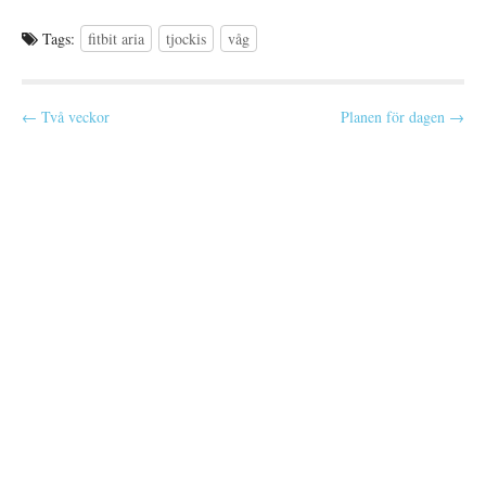
vill inte att du ska granska…
Tags:
fitbit aria
tjockis
våg
P
← Två veckor
Planen för dagen →
o
s
t
n
a
v
i
g
a
t
i
o