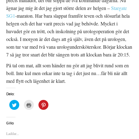
precis matlådor, det blir soppa de två kommande dagarna. Nu
ägnar jag mig åt det jag gjort större delen av helgen –
Stargate
SG1
-maraton. Har bara slappat framför teven och slösurfat hela
helgen och det har varit precis vad jag behövde. Mycket i
huvudet gör en trött, och inskolning på urologoperation gör det
också. I morgon är det dags att gå själv, även det på urologen,
som tur var med två vana urologundersköterskor. Börjar klockan
7 så jag tror snart det blir sängen trots att klockan bara är 20:15.
På tal om mat, allt som händer nu gör att jag blivit rund som en
boll. Inte kul men orkar inte ta tag i det just nu…får bli när allt
med flytt och lägenhet är klart.
Dela:
K
K
K
l
l
l
i
i
i
c
c
c
k
k
k
a
a
a
Gilla
f
f
f
ö
ö
ö
Laddar...
r
r
r
a
u
a