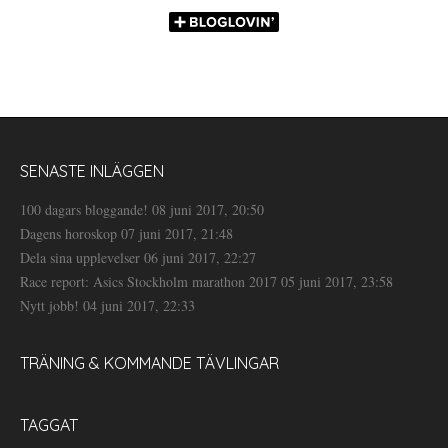
SENASTE INLÄGGEN
100 dagars bloggande!
08 juni 2017, 20:50
Dagens horoskop
07 juni 2017, 21:48
Dela sina upplevelser
06 juni 2017, 22:27
Race report: Asics Stockholm marathon 2017
05 juni 2017, 23:58
Nytt jobb!
04 juni 2017, 22:33
TRÄNING & KOMMANDE TÄVLINGAR
TAGGAT