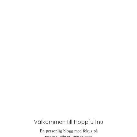
t
i
o
n
Välkommen till Hoppfull.nu
En personlig blogg med fokus på
träning, vikten, utmaningar