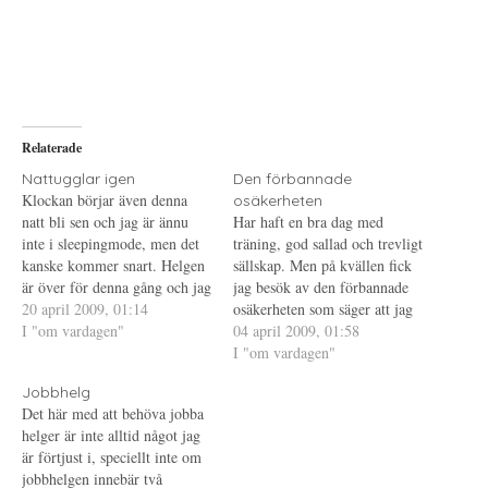
t
t
t
t
s
t
d
k
d
e
r
e
l
i
l
a
f
a
p
t
t
å
(
i
T
Ö
l
w
p
l
i
p
P
Relaterade
t
n
i
t
a
n
e
s
t
Nattugglar igen
Den förbannade
r
i
e
Klockan börjar även denna
osäkerheten
(
e
r
Ö
t
e
natt bli sen och jag är ännu
Har haft en bra dag med
p
t
s
inte i sleepingmode, men det
p
n
t
träning, god sallad och trevligt
n
y
(
kanske kommer snart. Helgen
sällskap. Men på kvällen fick
a
t
Ö
s
t
p
är över för denna gång och jag
jag besök av den förbannade
i
f
p
ser verkligen fram emot nästa
20 april 2009, 01:14
e
ö
n
osäkerheten som säger att jag
t
n
a
då jag är ledig. Jag har inget
I "om vardagen"
inte duger, det var ett tag
04 april 2009, 01:58
t
s
s
n
t
i
emot att jobba helg, speciellt
sedan senast och jag hade inte
I "om vardagen"
y
e
e
inte nu när det bara är…
t
r
t
saknat den det minsta. Stora
t
)
t
Jobbhelg
tårar hade den med sig också,
f
n
Det här med att behöva jobba
ö
y
så…
n
t
helger är inte alltid något jag
s
t
t
f
är förtjust i, speciellt inte om
e
ö
jobbhelgen innebär två
r
n