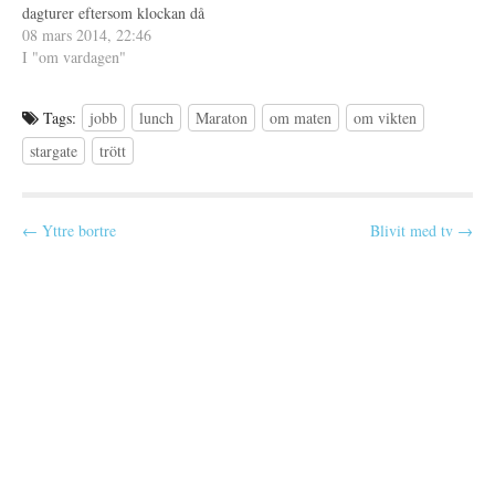
)
s
dagturer eftersom klockan då
t
e
ringer orimligt tidigt. Visst,
08 mars 2014, 22:46
r
det kan vara skönt också att
I "om vardagen"
)
jobba helg (förutom den biten
med att klockan ringer tidigt,
Tags:
jobb
lunch
Maraton
om maten
om vikten
för det är aldrig skönt).…
stargate
trött
P
← Yttre bortre
Blivit med tv →
o
s
t
n
a
v
i
g
a