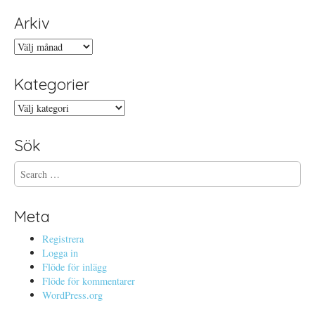
Arkiv
Arkiv
Kategorier
Kategorier
Sök
S
e
a
r
Meta
c
h
Registrera
f
Logga in
o
Flöde för inlägg
r
Flöde för kommentarer
:
WordPress.org