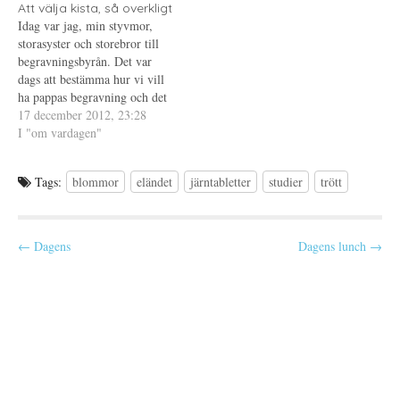
Att välja kista, så overkligt
t
r
t
gå och lägga mig och jag…
t
)
t
Idag var jag, min styvmor,
f
n
storasyster och storebror till
ö
y
n
t
begravningsbyrån. Det var
s
t
t
f
dags att bestämma hur vi vill
e
ö
ha pappas begravning och det
r
n
)
s
praktiska runt omkring. Jag,
17 december 2012, 23:28
t
e
som tycker att det är jobbigt
I "om vardagen"
r
att umgås med min familj i
)
situationer där känslor är
Tags:
blommor
eländet
järntabletter
studier
trött
inblandade, tvingade mig själv
att vara med.…
P
← Dagens
Dagens lunch →
o
s
t
n
a
v