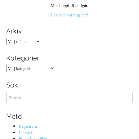
Mer hoppfull än igår.
Läs mer om mig här!
Arkiv
Arkiv
Kategorier
Kategorier
Sök
S
e
a
r
Meta
c
h
Registrera
f
Logga in
o
Flöde för inlägg