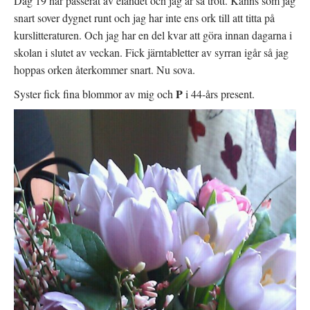
Dag 19 har passerat av eländet och jag är så trött. Känns som jag
snart sover dygnet runt och jag har inte ens ork till att titta på
kurslitteraturen. Och jag har en del kvar att göra innan dagarna i
skolan i slutet av veckan. Fick järntabletter av syrran igår så jag
hoppas orken återkommer snart. Nu sova.
P
Syster fick fina blommor av mig och
i 44-års present.