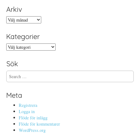
Arkiv
Arkiv
Kategorier
Kategorier
Sök
S
e
a
r
Meta
c
h
Registrera
f
Logga in
o
Flöde för inlägg
r
Flöde för kommentarer
:
WordPress.org