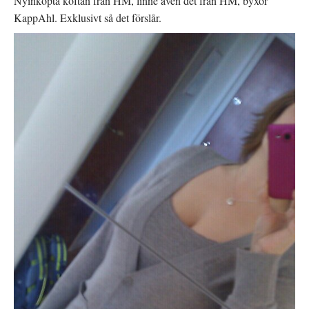
Nyinköpta koftan från HM, linne även det från HM, byxor
KappAhl. Exklusivt så det förslår.