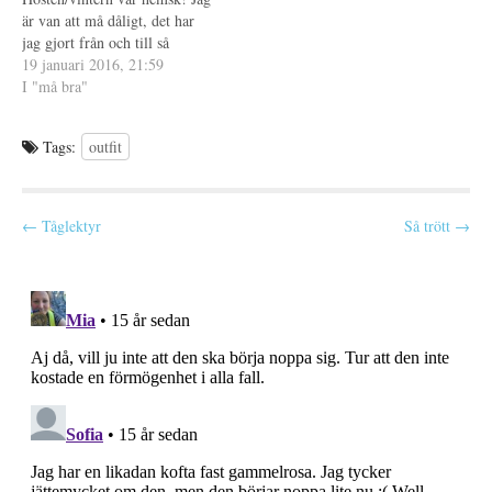
)
s
är van att må dåligt, det har
t
e
jag gjort från och till så
r
många gånger. Men så dåligt
19 januari 2016, 21:59
)
som jag mått denna gång har
I "må bra"
jag nog aldrig gjort. Jag kände
inte igen mig i…
Tags:
outfit
P
← Tåglektyr
Så trött →
o
s
t
n
a
v
i
g
a