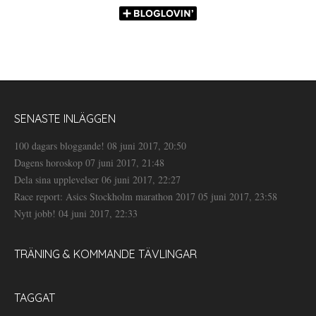
SENASTE INLÄGGEN
100 dagars bloggande!
08 juni 2017, 20:50
Dagens horoskop
07 juni 2017, 21:48
Dela sina upplevelser
06 juni 2017, 22:27
Race report: Asics Stockholm marathon 2017
05 juni 2017, 23:58
Nytt jobb!
04 juni 2017, 22:33
TRÄNING & KOMMANDE TÄVLINGAR
TAGGAT