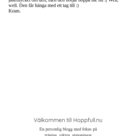
t
i
o
n
Välkommen till Hoppfull.nu
En personlig blogg med fokus på
träning, vikten, utmaningar