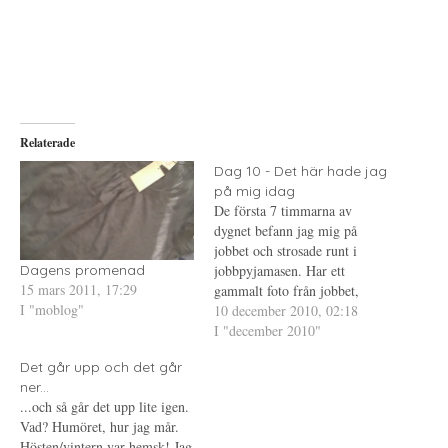
a
u
a
t
t
t
t
s
t
d
k
d
e
r
e
l
i
l
a
f
a
p
t
t
å
(
i
T
Ö
l
w
p
l
i
p
P
Relaterade
t
n
i
t
a
n
e
s
t
Dag 10 - Det här hade jag
r
i
e
på mig idag
(
e
r
Ö
t
e
De första 7 timmarna av
p
t
s
p
n
t
dygnet befann jag mig på
n
y
(
jobbet och strosade runt i
a
t
Ö
s
t
p
jobbpyjamasen. Har ett
Dagens promenad
i
f
p
15 mars 2011, 17:29
e
ö
n
gammalt foto från jobbet,
t
n
a
I "moblog"
stämmer ganska bra förutom
10 december 2010, 02:18
t
s
s
n
t
i
att jag inte hade lila strumpor
I "december 2010"
y
e
e
t
r
t
denna gång. Övriga timmar av
t
)
t
Det går upp och det går
dygnet, förutom de jag sov, så
f
n
ö
y
ner...
hade jag röd top från
n
t
...och så går det upp lite igen.
s
t
KappAhl, byxor…
t
f
Vad? Humöret, hur jag mår.
e
ö
Hösten/vintern var hemsk! Jag
r
n