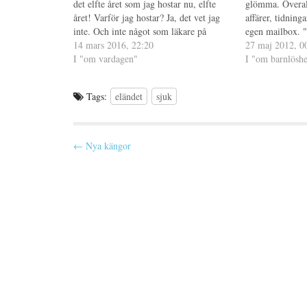
det elfte året som jag hostar nu, elfte
p
n
t
glömma. Överall
n
y
(
året! Varför jag hostar? Ja, det vet jag
affärer, tidning
a
t
Ö
s
t
p
inte. Och inte något som läkare på
egen mailbox. 
i
f
p
vårdcentralen kunnat svara på heller, de
14 mars 2016, 22:20
e
ö
n
Köp ditten. Köp 
27 maj 2012, 0
t
n
a
senaste besöken har dessutom…
I "om vardagen"
blir ledsen och 
I "om barnlöshe
t
s
s
n
t
i
orättvisa…
y
e
e
t
r
t
t
)
t
Tags:
eländet
sjuk
f
n
ö
y
n
t
s
t
t
f
P
e
ö
← Nya kängor
r
n
)
s
o
t
e
s
r
)
t
n
a
v
i
g