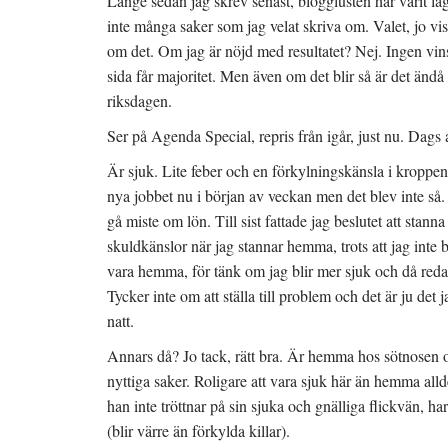
Länge sedan jag skrev senast, blogglusten har varit låg. 
inte många saker som jag velat skriva om. Valet, jo vi
om det. Om jag är nöjd med resultatet? Nej. Ingen vins
sida får majoritet. Men även om det blir så är det ändå 
riksdagen.
Ser på Agenda Special, repris från igår, just nu. Dags at
Är sjuk. Lite feber och en förkylningskänsla i kroppen
nya jobbet nu i början av veckan men det blev inte så.
gå miste om lön. Till sist fattade jag beslutet att stann
skuldkänslor när jag stannar hemma, trots att jag inte bo
vara hemma, för tänk om jag blir mer sjuk och då red
Tycker inte om att ställa till problem och det är ju det
natt.
Annars då? Jo tack, rätt bra. Är hemma hos sötnosen oc
nyttiga saker. Roligare att vara sjuk här än hemma all
han inte tröttnar på sin sjuka och gnälliga flickvän, ha
(blir värre än förkylda killar).