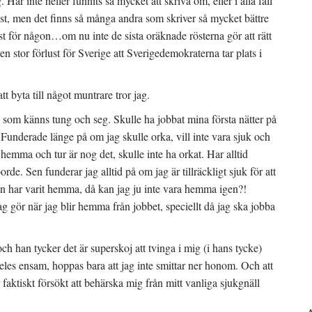
Har inte heller funnits så mycket att skriva om, eller i alla fall
sst, men det finns så många andra som skriver så mycket bättre
t för någon…om nu inte de sista oräknade rösterna gör att rätt
en stor förlust för Sverige att Sverigedemokraterna tar plats i
t byta till något muntrare tror jag.
 som känns tung och seg. Skulle ha jobbat mina första nätter på
 Funderade länge på om jag skulle orka, vill inte vara sjuk och
a hemma och tur är nog det, skulle inte ha orkat. Har alltid
rde. Sen funderar jag alltid på om jag är tillräckligt sjuk för att
an har varit hemma, då kan jag ju inte vara hemma igen?!
 jag gör när jag blir hemma från jobbet, speciellt då jag ska jobba
h han tycker det är superskoj att tvinga i mig (i hans tycke)
deles ensam, hoppas bara att jag inte smittar ner honom. Och att
r faktiskt försökt att behärska mig från mitt vanliga sjukgnäll