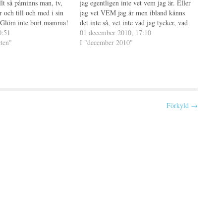
t så påminns man, tv,
jag egentligen inte vet vem jag är. Eller
ar och till och med i sin
jag vet VEM jag är men ibland känns
"Glöm inte bort mamma!
det inte så, vet inte vad jag tycker, vad
datten!" Blir så trött,
0:51
jag vill, vad jag tänker... Kanske jag
01 december 2010, 17:10
framför allt arg för den
ten"
skulle ta och göra…
I "december 2010"
Förkyld →