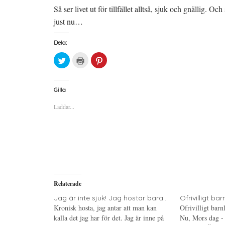
Så ser livet ut för tillfället alltså, sjuk och gnällig. 
just nu…
Dela:
K
K
K
l
l
l
i
i
i
c
c
c
k
k
k
a
a
a
Gilla
f
f
f
ö
ö
ö
Laddar...
r
r
r
a
u
a
t
t
t
t
s
t
d
k
d
e
r
e
l
i
l
a
f
a
p
t
t
å
(
i
T
Ö
l
w
p
l
i
p
P
Relaterade
t
n
i
t
a
n
e
s
t
Jag är inte sjuk! Jag hostar bara...
Ofrivilligt ba
r
i
e
Kronisk hosta, jag antar att man kan
Ofrivilligt barn
(
e
r
Ö
t
e
kalla det jag har för det. Jag är inne på
Nu, Mors dag -
p
t
s