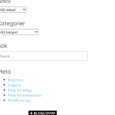
Arkiv
rkiv
Kategorier
ategorier
Sök
Meta
Registrera
Logga in
Flöde för inlägg
Flöde för kommentarer
WordPress.org