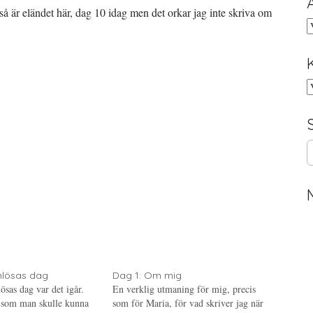
Och så är eländet här, dag 10 idag men det orkar jag inte skriva om
A
K
S
e
a
r
c
h
f
o
r
:
rnlösas dag
Dag 1: Om mig
lösas dag var det igår.
En verklig utmaning för mig, precis
 som man skulle kunna
som för Maria, för vad skriver jag när