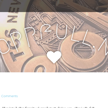
u
f
l
p
l
p
.
o
H
0 Comments