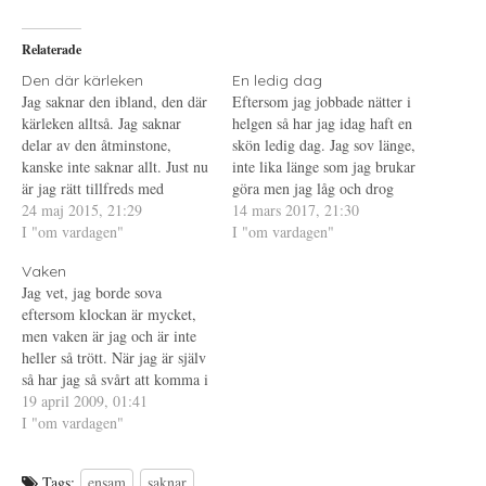
å
(
i
T
Ö
l
w
p
l
i
p
P
Relaterade
t
n
i
t
a
n
e
s
t
Den där kärleken
En ledig dag
r
i
e
Jag saknar den ibland, den där
Eftersom jag jobbade nätter i
(
e
r
Ö
t
e
kärleken alltså. Jag saknar
helgen så har jag idag haft en
p
t
s
delar av den åtminstone,
p
n
t
skön ledig dag. Jag sov länge,
n
y
(
kanske inte saknar allt. Just nu
inte lika länge som jag brukar
a
t
Ö
s
t
p
är jag rätt tillfreds med
göra men jag låg och drog
i
f
p
ensamheten, att inte ha den
24 maj 2015, 21:29
e
ö
n
mig länge. Jag älskar att ligga
14 mars 2017, 21:30
t
n
a
där speciella någon. Men
I "om vardagen"
och dra mig, önskar jag kunde
I "om vardagen"
t
s
s
n
t
i
ibland saknar jag kärleken. Så
göra det varje dag. Sen
y
e
e
Vaken
varför ett klipp från Grey's
t
r
t
fortsatte dagen i…
t
)
t
Jag vet, jag borde sova
Anatomy? Ja varför, för visst
f
n
eftersom klockan är mycket,
ö
y
finns…
n
t
men vaken är jag och är inte
s
t
t
f
heller så trött. När jag är själv
e
ö
så har jag så svårt att komma i
r
n
)
s
säng i "normal" tid, något som
19 april 2009, 01:41
t
e
började på den tiden jag var
I "om vardagen"
r
tillsammans med exmannen.
)
Kunde helt enkelt inte…
Tags:
ensam
saknar