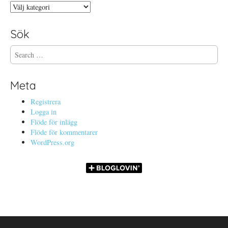
Kategorier
Sök
S
e
a
r
Meta
c
h
Registrera
f
Logga in
o
Flöde för inlägg
r
Flöde för kommentarer
:
WordPress.org