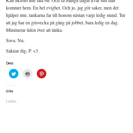
Kan liksom inte låta bli. Och så många dagar kvar tills han
kommer hem. En hel evighet. Och jo, jag gör saker, men det
hjälper inte, tankarna far till honom nästan varje ledig stund. Tur
att jag har en grisvecka på gång på jobbet, bara ledig en dag.
Minimerar tiden över att tänka.
Sova. Nu.
Saknar dig, P. <3
Dela:
K
K
K
l
l
l
i
i
i
c
c
c
k
k
k
a
a
a
Gilla
f
f
f
ö
ö
ö
Laddar...
r
r
r
a
u
a
t
t
t
t
s
t
d
k
d
e
r
e
l
i
l
a
f
a
p
t
t