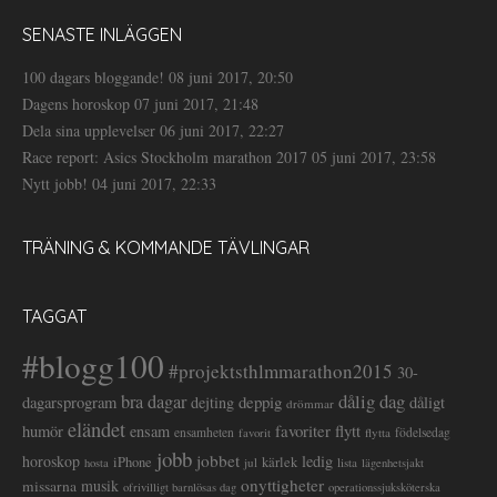
SENASTE INLÄGGEN
100 dagars bloggande!
08 juni 2017, 20:50
Dagens horoskop
07 juni 2017, 21:48
Dela sina upplevelser
06 juni 2017, 22:27
Race report: Asics Stockholm marathon 2017
05 juni 2017, 23:58
Nytt jobb!
04 juni 2017, 22:33
TRÄNING & KOMMANDE TÄVLINGAR
TAGGAT
#blogg100
#projektsthlmmarathon2015
30-
dålig dag
bra dagar
deppig
dagarsprogram
dejting
dåligt
drömmar
eländet
favoriter
flytt
humör
ensam
ensamheten
flytta
födelsedag
favorit
jobb
jobbet
horoskop
ledig
iPhone
kärlek
jul
lista
hosta
lägenhetsjakt
onyttigheter
musik
missarna
ofrivilligt barnlösas dag
operationssjuksköterska