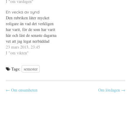
som läkare på vårdcentralen
I "om vardagen"
av allt hade jag sluppit att få
y
e
e
kunnat svara på heller, de
t
r
t
arvet utbetalat idag och haft…
t
)
t
En vecka av synd
senaste besöken har
f
n
Den rubriken låter mycket
ö
y
dessutom…
n
t
roligare än vad det verkligen
s
t
t
f
har varit, för de som har varit
e
ö
här och läst de senaste dagarna
r
n
)
s
vet att jag legat nerbäddad
t
e
med feber sedan i tisdags. En
23 mars 2013, 23:45
r
vecka av synd, eller i alla fall
I "om vikten"
)
fem dagar med denna
inberäknad. Så vad menar jag?
Tags:
semester
Idag…
P
← Om ensamheten
Om lördagen →
o
s
t
n
a