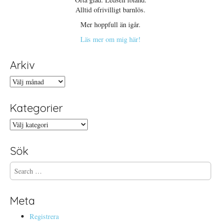
Alltid ofrivilligt barnlös.
Mer hoppfull än igår.
Läs mer om mig här!
Arkiv
Arkiv
Kategorier
Kategorier
Sök
S
e
a
r
Meta
c
h
Registrera