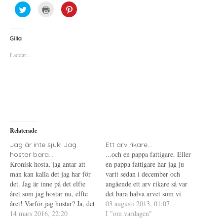
K
K
K
l
l
l
i
i
i
c
c
c
k
k
k
a
a
a
Gilla
f
f
f
ö
ö
ö
Laddar...
r
r
r
a
u
a
t
t
t
t
s
t
d
k
d
e
r
e
l
i
l
a
f
a
p
t
t
å
(
i
T
Ö
l
w
p
l
i
p
P
Relaterade
t
n
i
t
a
n
e
s
t
Jag är inte sjuk! Jag
Ett arv rikare...
r
i
e
...och en pappa fattigare. Eller
hostar bara...
(
e
r
Ö
t
e
Kronisk hosta, jag antar att
en pappa fattigare har jag ju
p
t
s
man kan kalla det jag har för
p
n
t
varit sedan i december och
n
y
(
det. Jag är inne på det elfte
angående ett arv rikare så var
a
t
Ö
s
t
p
året som jag hostar nu, elfte
det bara halva arvet som vi
i
f
p
året! Varför jag hostar? Ja, det
e
ö
n
fick idag, allt i enlighet med
03 augusti 2013, 01:07
t
n
a
vet jag inte. Och inte något
14 mars 2016, 22:20
pappas testamente. Fast helst
I "om vardagen"
t
s
s
n
t
i