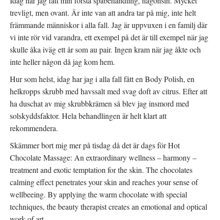
Idag har jag fått min första spabehandling, någonsin. Mycket
trevligt, men ovant. Är inte van att andra tar på mig, inte helt
främmande människor i alla fall. Jag är uppvuxen i en familj där
vi inte rör vid varandra, ett exempel på det är till exempel när jag
skulle åka iväg ett år som au pair. Ingen kram när jag åkte och
inte heller någon då jag kom hem.
Hur som helst, idag har jag i alla fall fått en Body Polish, en
helkropps skrubb med havssalt med svag doft av citrus. Efter att
ha duschat av mig skrubbkrämen så blev jag insmord med
solskyddsfaktor. Hela behandlingen är helt klart att
rekommendera.
Skämmer bort mig mer på tisdag då det är dags för Hot
Chocolate Massage: An extraordinary wellness – harmony –
treatment and exotic temptation for the skin. The chocolates
calming effect penetrates your skin and reaches your sense of
wellbeeing. By applying the warm chocolate with special
techniques, the beauty therapist creates an emotional and optical
work of art.