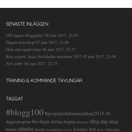
SENASTE INLÄGGEN
100 dagars bloggande!
08 juni 2017, 20:50
Dagens horoskop
07 juni 2017, 21:48
Dela sina upplevelser
06 juni 2017, 22:27
Race report: Asics Stockholm marathon 2017
05 juni 2017, 23:58
Nytt jobb!
04 juni 2017, 22:33
TRÄNING & KOMMANDE TÄVLINGAR
TAGGAT
#blogg100
#projektsthlmmarathon2015
30-
dålig dag
bra dagar
deppig
dagarsprogram
dejting
dåligt
drömmar
eländet
favoriter
flytt
humör
ensam
ensamheten
flytta
födelsedag
favorit