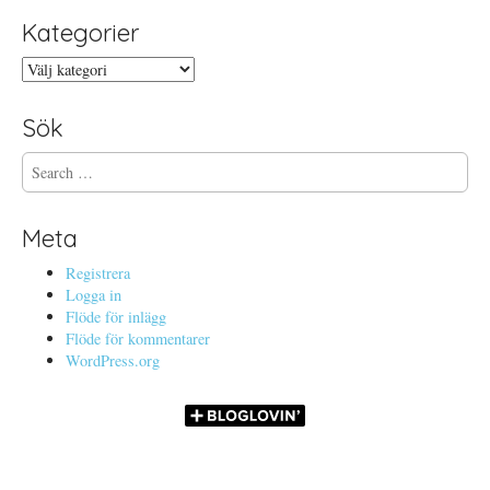
Kategorier
Kategorier
Sök
S
e
a
r
Meta
c
h
Registrera
f
Logga in
o
Flöde för inlägg
r
Flöde för kommentarer
:
WordPress.org