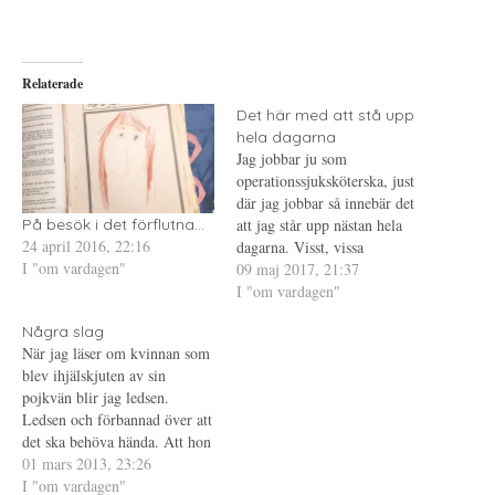
a
f
a
p
t
t
å
(
i
T
Ö
l
w
p
l
i
p
P
Relaterade
t
n
i
t
a
n
e
s
t
Det här med att stå upp
r
i
e
hela dagarna
(
e
r
Ö
t
e
Jag jobbar ju som
p
t
s
p
n
t
operationssjuksköterska, just
n
y
(
där jag jobbar så innebär det
a
t
Ö
s
t
p
att jag står upp nästan hela
På besök i det förflutna...
i
f
p
24 april 2016, 22:16
e
ö
n
dagarna. Visst, vissa
t
n
a
I "om vardagen"
operationer tillåter att man
09 maj 2017, 21:37
t
s
s
n
t
i
sitter och då gör jag oftast det,
I "om vardagen"
y
e
e
t
r
t
jag sitter också när jag är klar
t
)
t
Några slag
med förberedelserna inför en
f
n
När jag läser om kvinnan som
ö
y
operation men kirurgerna
n
t
blev ihjälskjuten av sin
s
t
ännu inte dykt upp.…
t
f
pojkvän blir jag ledsen.
e
ö
Ledsen och förbannad över att
r
n
)
s
det ska behöva hända. Att hon
t
e
inte fick kontaktförbud är
01 mars 2013, 23:26
r
obegripligt, kanske inte hade
I "om vardagen"
)