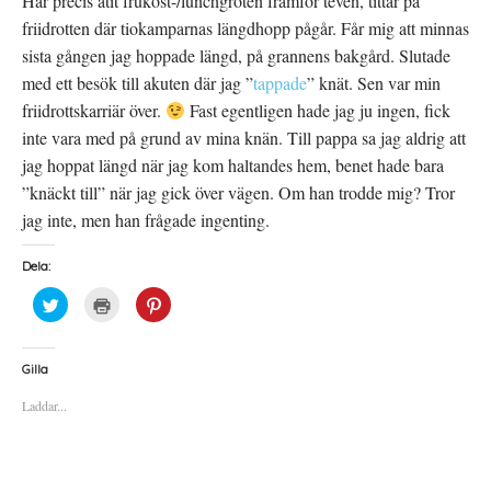
Har precis ätit frukost-/lunchgröten framför teven, tittar på
friidrotten där tiokamparnas längdhopp pågår. Får mig att minnas
sista gången jag hoppade längd, på grannens bakgård. Slutade
med ett besök till akuten där jag ”
tappade
” knät. Sen var min
friidrottskarriär över.
Fast egentligen hade jag ju ingen, fick
inte vara med på grund av mina knän. Till pappa sa jag aldrig att
jag hoppat längd när jag kom haltandes hem, benet hade bara
”knäckt till” när jag gick över vägen. Om han trodde mig? Tror
jag inte, men han frågade ingenting.
Dela:
K
K
K
l
l
l
i
i
i
c
c
c
k
k
k
a
a
a
Gilla
f
f
f
ö
ö
ö
Laddar...
r
r
r
a
u
a
t
t
t
t
s
t
d
k
d
e
r
e
l
i
l