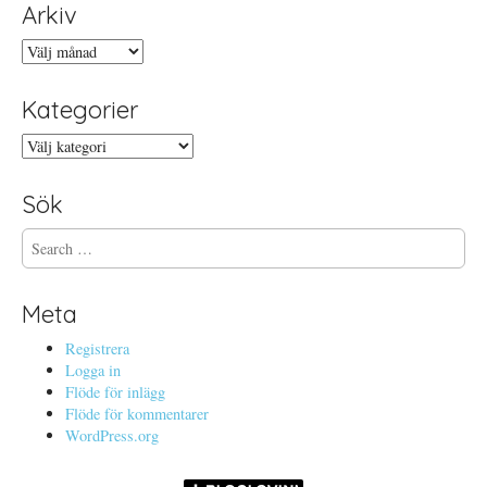
Arkiv
Arkiv
Kategorier
Kategorier
Sök
S
e
a
r
Meta
c
h
Registrera
f
Logga in
o
Flöde för inlägg
r
Flöde för kommentarer
:
WordPress.org