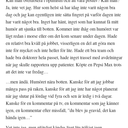
Kan man överdosera i optimism och att vara positiv? Kan man?
Ja, inte vet jag. Hur som helst så har idag inte varit någon bra
dag och jag kan egentligen inte sätta fingret på varför dagen inte
har varit något bra. Inget har hänt, inget som har kunnat få mitt
humör att sjunka till botten. Kommer inte ihåg om humöret var
lågt redan i morse eller om det kom senare under dagen. Hade
en relativt bra kväll på jobbet, visserligen en del att göra men
inte för mycket och inte heller för lite. Hade ett bra team och
hade bra doktorer hela passet, hade inget trassel med avdelningar
när jag skulle rapportera upp patienter. Köpte en Pepsi Max trots
att det inte var fredag…
…men ändå. Humöret nära botten. Kanske för att jag jobbar
många pass på raken, kanske för att jag inte har något planerat
när jag slutar på lördag vid fyra och sen är ledig i två dagar.
Kanske för en kommentar på tv, en kommentar som jag känner
igen, en kommentar efter missfall, ”du blev ju gravid, det kan
hända igen…”
Vet inte jag, men plötsligt kändes livet lite tråkigt igen.