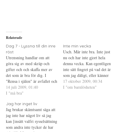
t
s
t
d
k
d
e
r
e
l
i
l
a
f
a
p
t
t
å
(
i
T
Ö
l
w
p
l
i
p
P
Relaterade
t
n
i
t
a
n
e
s
t
Dag 7 - Lyssna till din inre
Inte min vecka
r
i
e
Usch. Mår inte bra. Inte just
röst
(
e
r
Ö
t
e
Utrensning handlar om att
nu och har inte gjort hela
p
t
s
göra sig av med skräp och
p
n
t
denna vecka. Kan egentligen
n
y
(
gifter och och skaffa mer av
inte sätt fingret på vad det är
a
t
Ö
s
t
p
det som är bra för dig. I
som jag dåligt, eller känner
i
f
p
"Rensa i själen" är avfallet och
e
ö
n
mig deppig kanske jag ska
17 oktober 2009, 00:34
t
n
a
gifterna de negativa tankar
14 juli 2009, 01:40
skriva. Många små saker som
I "om barnlösheten"
t
s
s
n
t
i
och de självpåtagna
I "må bra"
bildar ett stort oöverstigligt
y
e
e
begränsningar som finns i ditt
t
r
t
hinder. Och hur löser jag
t
)
t
Jag har inget liv
sinne; och det goda är allt som
detta? Jo, som…
f
n
Jag brukar skämtsamt säga att
ö
y
är positivt,…
n
t
jag inte har något liv så jag
s
t
t
f
kan [insätt valfri sysselsättning
e
ö
som andra inte tycker de har
r
n
)
s