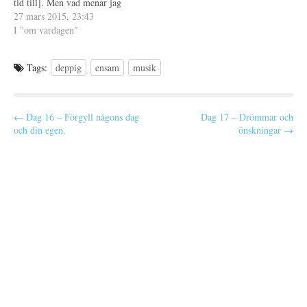
tid till]. Men vad menar jag
t
e
med det och varför säger jag
27 mars 2015, 23:43
r
det? För visst är det så att jag
I "om vardagen"
)
har ett liv, de har ju faktiskt
de…
Tags:
deppig
ensam
musik
P
← Dag 16 – Förgyll någons dag
Dag 17 – Drömmar och
och din egen.
önskningar →
o
s
t
n
a
v
i
g
a
t