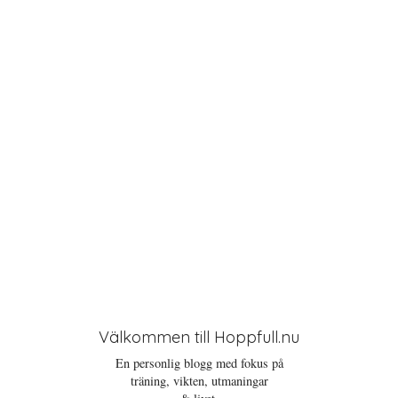
i
o
n
Välkommen till Hoppfull.nu
En personlig blogg med fokus på
träning, vikten, utmaningar