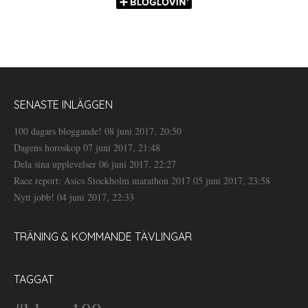
SENASTE INLÄGGEN
100 dagars bloggande!
08 juni 2017, 20:50
Dagens horoskop
07 juni 2017, 21:48
Dela sina upplevelser
06 juni 2017, 22:27
Race report: Asics Stockholm marathon 2017
05 juni 2017, 23:58
Nytt jobb!
04 juni 2017, 22:33
TRÄNING & KOMMANDE TÄVLINGAR
TAGGAT