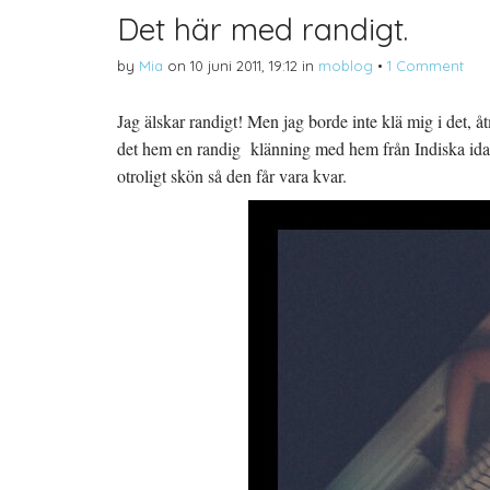
Det här med randigt.
by
Mia
on
10 juni 2011, 19:12
in
moblog
•
1 Comment
Jag älskar randigt! Men jag borde inte klä mig i det, åt
det hem en randig klänning med hem från Indiska idag
otroligt skön så den får vara kvar.