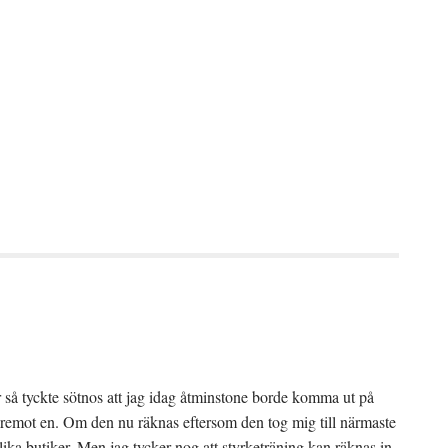
går så tyckte sötnos att jag idag åtminstone borde komma ut på
äremot en. Om den nu räknas eftersom den tog mig till närmaste
a butiker. Men jag tycker nog att styrketräning kan räknas in