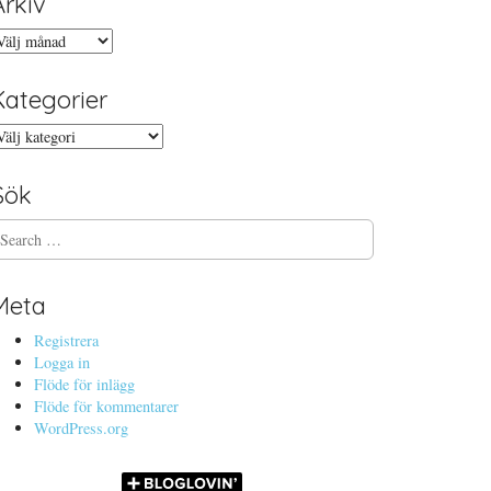
Arkiv
rkiv
Kategorier
ategorier
Sök
Meta
Registrera
Logga in
Flöde för inlägg
Flöde för kommentarer
WordPress.org