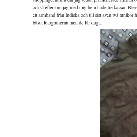
t
s
s
n
t
i
också eftersom jag med mig hem hade tre kassar. Blev
y
e
e
t
r
t
ett armband från Indiska och till sist även två tunikor
t
)
t
f
n
bästa fotografierna men de får duga.
ö
y
n
t
s
t
t
f
e
ö
r
n
)
s
t
e
r
)