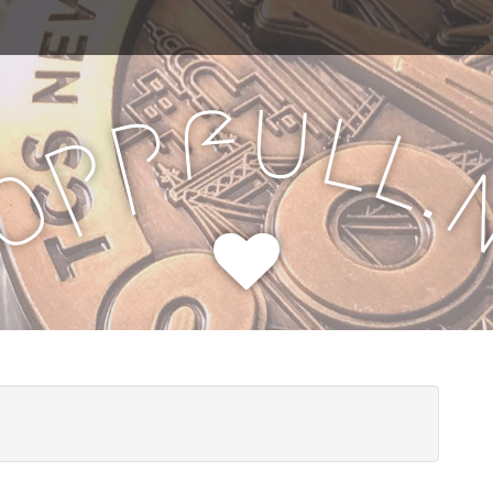
u
f
l
p
l
p
.
o
H