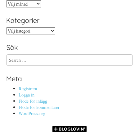
Arkiv
Kategorier
Kategorier
Sök
S
e
a
r
Meta
c
h
Registrera
f
Logga in
o
Flöde för inlägg
r
Flöde för kommentarer
:
WordPress.org