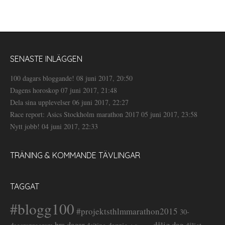
SENASTE INLÄGGEN
100 dagars bloggande!
08 juni 2017, 20:50
Dagens horoskop
07 juni 2017, 21:48
Dela sina upplevelser
06 juni 2017, 22:27
Race report: Asics Stockholm marathon 2017
05 juni 2017, 23:58
Nytt jobb!
04 juni 2017, 22:33
TRÄNING & KOMMANDE TÄVLINGAR
TAGGAT
#blogg100
#projektsthlmmarathon2015
30-
dålig dag