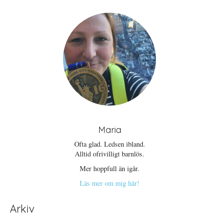
e
ö
n
t
n
a
t
s
s
n
t
i
y
e
e
t
r
t
t
)
t
f
n
ö
y
n
t
s
t
t
f
e
ö
r
n
)
s
t
e
r
)
Maria
Ofta glad. Ledsen ibland.
Alltid ofrivilligt barnlös.
Mer hoppfull än igår.
Läs mer om mig här!
Arkiv