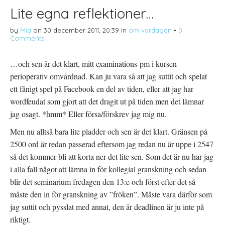
Lite egna reflektioner…
by
Mia
on
30 december 2011, 20:39
in
om vardagen
•
0
Comments
…och sen är det klart, mitt examinations-pm i kursen
perioperativ omvårdnad. Kan ju vara så att jag suttit och spelat
ett fånigt spel på Facebook en del av tiden, eller att jag har
wordfeudat som gjort att det dragit ut på tiden men det lämnar
jag osagt. *hmm* Eller försa/förskrev jag mig nu.
Men nu alltså bara lite pladder och sen är det klart. Gränsen på
2500 ord är redan passerad eftersom jag redan nu är uppe i 2547
så det kommer bli att korta ner det lite sen. Som det är nu har jag
i alla fall något att lämna in för kollegial granskning och sedan
blir det seminarium fredagen den 13:e och först efter det så
måste den in för granskning av ”fröken”. Måste vara därför som
jag suttit och pysslat med annat, den är deadlinen är ju inte på
riktigt.