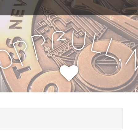
u
f
l
p
l
p
.
o
H