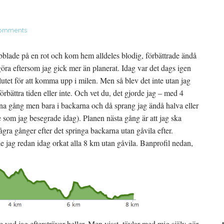
omments
blade på en rot och kom hem alldeles blodig, förbättrade ändå
göra eftersom jag gick mer än planerat. Idag var det dags igen
utet för att komma upp i milen. Men så blev det inte utan jag
förbättra tiden eller inte. Och vet du, det gjorde jag – med 4
na gång men bara i backarna och då sprang jag ändå halva eller
e som jag besegrade idag). Planen nästa gång är att jag ska
ågra gånger efter det springa backarna utan gåvila efter.
e jag redan idag orkat alla 8 km utan gåvila. Banprofil nedan,
 vad jag eftersträvar heller. Men visst, tävlar med mig själv gör