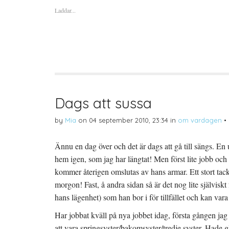
ö
ö
ö
Laddar...
r
r
r
a
u
a
t
t
t
t
s
t
d
k
d
e
r
e
l
i
l
a
f
a
p
t
t
å
(
i
T
Ö
l
w
p
l
i
p
P
t
n
i
t
a
n
Dags att sussa
e
s
t
r
i
e
(
e
r
by
Mia
on
04 september 2010, 23:34
in
om vardagen
•
Ö
t
e
p
t
s
p
n
t
n
y
(
Ännu en dag över och det är dags att gå till sängs. 
a
t
Ö
s
t
p
hem igen, som jag har längtat! Men först lite jobb och
i
f
p
e
ö
n
t
n
a
kommer återigen omslutas av hans armar. Ett stort tack 
t
s
s
n
t
i
morgon! Fast, å andra sidan så är det nog lite självisk
y
e
e
t
r
t
hans lägenhet) som han bor i för tillfället och kan var
t
)
t
f
n
ö
y
Har jobbat kväll på nya jobbet idag, första gången jag h
n
t
s
t
att vara springsyster/bakomsyster/tredje syster. Hade 