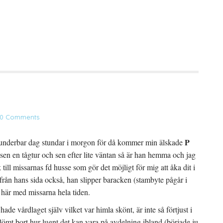
0 Comments
P
En underbar dag stundar i morgon för då kommer min älskade
 sen en tågtur och sen efter lite väntan så är han hemma och jag
till missarnas fd husse som gör det möjligt för mig att åka dit i
t från hans sida också, han slipper baracken (stambyte pågår i
a här med missarna hela tiden.
ade vårdlaget själv vilket var himla skönt, är inte så förtjust i
glömt bort hur lugnt det kan vara på avdelning ibland (började ju