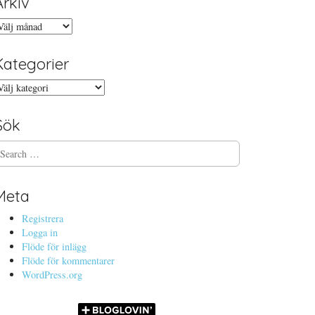
Arkiv
rkiv
Kategorier
ategorier
Sök
Meta
Registrera
Logga in
Flöde för inlägg
Flöde för kommentarer
WordPress.org