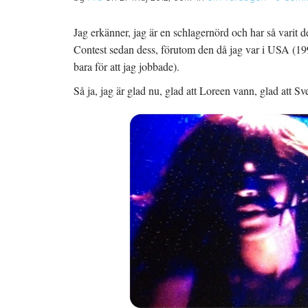
p
t
s
p
n
t
n
y
(
Jag erkänner, jag är en schlagernörd och har så varit
a
t
Ö
s
t
p
Contest sedan dess, förutom den då jag var i USA (1995
i
f
p
e
ö
n
t
n
a
bara för att jag jobbade).
t
s
s
n
t
i
Så ja, jag är glad nu, glad att Loreen vann, glad att S
y
e
e
t
r
t
t
)
t
f
n
ö
y
n
t
s
t
t
f
e
ö
r
n
)
s
t
e
r
)