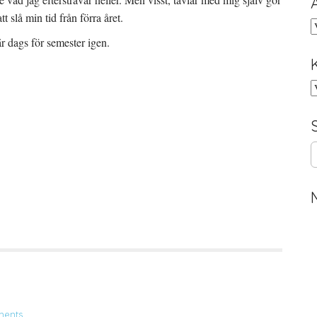
t slå min tid från förra året.
A
 dags för semester igen.
K
S
e
a
r
c
h
f
o
r
:
ents