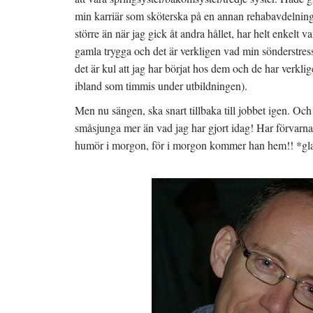
t
f
e
ö
min karriär som sköterska på en annan rehabavdelnin
r
n
)
s
större än när jag gick åt andra hållet, har helt enkelt 
t
e
gamla trygga och det är verkligen vad min sönderstress
r
)
det är kul att jag har börjat hos dem och de har verkl
ibland som timmis under utbildningen).
Men nu sängen, ska snart tillbaka till jobbet igen. 
småsjunga mer än vad jag har gjort idag! Har förvarn
humör i morgon, för i morgon kommer han hem!! *gl