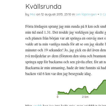
Kvällsrunda
by
Mia
on
12 augusti 2013, 23:10
in
om löpningen
•
0 C
Förra lördagen sprang jag min runda på 8 km och snub
min tid med 1.31. Det trodde jag verkligen jag skulle 
och planen från början var att springa en omväg mot sl
valde att ta min vanliga runda för att se om jag skulle 
minuter och 19 sekunder! Jo, jag gick en del även den
två tredjedelar av dem (förutom den sista och brantast
springa upp för backarna och sen gåvila efter, för att n
Backarna är min utmaning, hade de inte funnits så had
backen vid 6 km var den jag besegrade idag.
Men
snabb
kan jag inte kalla mig, men snabbhet är inte