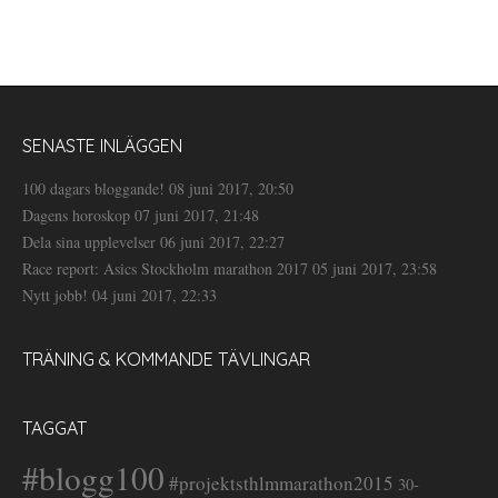
SENASTE INLÄGGEN
100 dagars bloggande!
08 juni 2017, 20:50
Dagens horoskop
07 juni 2017, 21:48
Dela sina upplevelser
06 juni 2017, 22:27
Race report: Asics Stockholm marathon 2017
05 juni 2017, 23:58
Nytt jobb!
04 juni 2017, 22:33
TRÄNING & KOMMANDE TÄVLINGAR
TAGGAT
#blogg100
#projektsthlmmarathon2015
30-