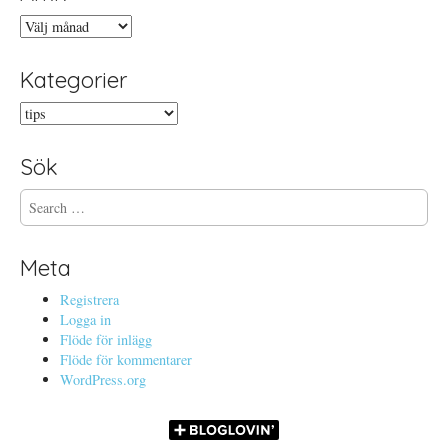
Arkiv
Kategorier
Kategorier
Sök
S
e
a
r
Meta
c
h
Registrera
f
Logga in
o
Flöde för inlägg
r
Flöde för kommentarer
:
WordPress.org