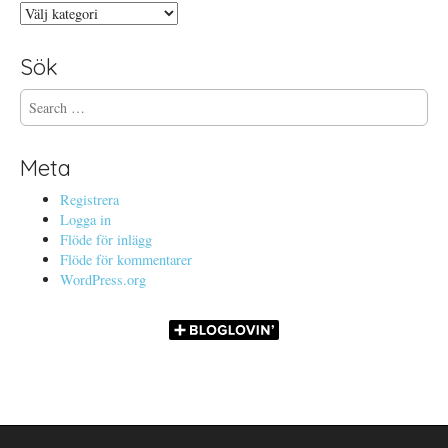
Kategorier
Sök
S
e
a
r
Meta
c
h
Registrera
f
Logga in
o
Flöde för inlägg
r
Flöde för kommentarer
:
WordPress.org