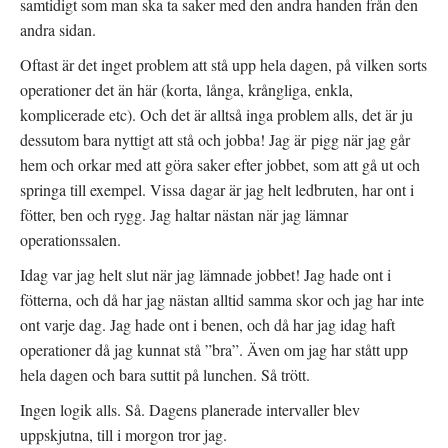
samtidigt som man ska ta saker med den andra handen från den
andra sidan.
Oftast är det inget problem att stå upp hela dagen, på vilken sorts
operationer det än här (korta, långa, krångliga, enkla,
komplicerade etc). Och det är alltså inga problem alls, det är ju
dessutom bara nyttigt att stå och jobba! Jag är pigg när jag går
hem och orkar med att göra saker efter jobbet, som att gå ut och
springa till exempel. Vissa dagar är jag helt ledbruten, har ont i
fötter, ben och rygg. Jag haltar nästan när jag lämnar
operationssalen.
Idag var jag helt slut när jag lämnade jobbet! Jag hade ont i
fötterna, och då har jag nästan alltid samma skor och jag har inte
ont varje dag. Jag hade ont i benen, och då har jag idag haft
operationer då jag kunnat stå ”bra”. Även om jag har stått upp
hela dagen och bara suttit på lunchen. Så trött.
Ingen logik alls. Så. Dagens planerade intervaller blev
uppskjutna, till i morgon tror jag.