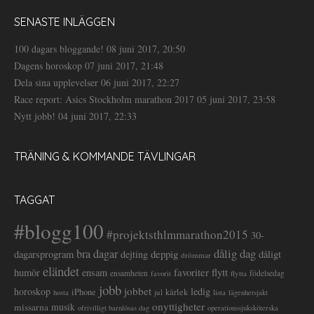
SENASTE INLÄGGEN
100 dagars bloggande!
08 juni 2017, 20:50
Dagens horoskop
07 juni 2017, 21:48
Dela sina upplevelser
06 juni 2017, 22:27
Race report: Asics Stockholm marathon 2017
05 juni 2017, 23:58
Nytt jobb!
04 juni 2017, 22:33
TRÄNING & KOMMANDE TÄVLINGAR
TAGGAT
#blogg100
#projektsthlmmarathon2015
30-
dålig dag
bra dagar
deppig
dagarsprogram
dejting
dåligt
drömmar
eländet
favoriter
flytt
humör
ensam
ensamheten
flytta
födelsedag
favorit
jobb
jobbet
horoskop
ledig
iPhone
kärlek
jul
lista
hosta
lägenhetsjakt
onyttigheter
musik
missarna
ofrivilligt barnlösas dag
operationssjuksköterska