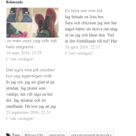
Relaterade
t
n
i
t
a
n
e
s
t
En lista om min tid
r
i
e
Jag hittade en lista hos
(
e
r
Ö
t
e
Sara och eftersom jag inte har
p
t
s
p
n
t
något bättre att skriva om idag
n
y
(
så tar jag och lånar den. Vad
a
t
Ö
s
t
p
är ditt förhållande till tid? Har
Jo men visst, jag står still
i
f
p
e
ö
n
jag något förhållande till
18 april 2016, 22:17
hela dagarna
t
n
a
14 mars 2014, 23:35
tiden? Jo, det har jag nog. Jag
I "om vardagen"
t
s
s
n
t
i
I "om vardagen"
tycker ofta att tiden inte
y
e
e
t
r
t
räcker till när det kommer…
t
)
t
Det syns inte på utsidan
f
n
ö
y
hur jag egentligen mår
n
t
Jo jag vet, jag ser glad ut på
s
t
t
f
utsidan. Jag pratar som
e
ö
vanligt, det vill säga en hel
r
n
)
s
del. Jag skrattar och ler
t
e
emellanåt. Du tror jag att jag
r
mår bra. Tänk så fel du har.
21 september 2016, 22:31
)
Jag vill inte att du ska se. Jag
I "om vardagen"
vill inte att du ska granska…
Tags:
#blogg100
operation
operationssjuksköterska