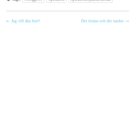
P
← Jag vill åka bort!
Det tisslas och det tasslas →
o
s
t
n
a
v
i
g
a
t
i
o
n