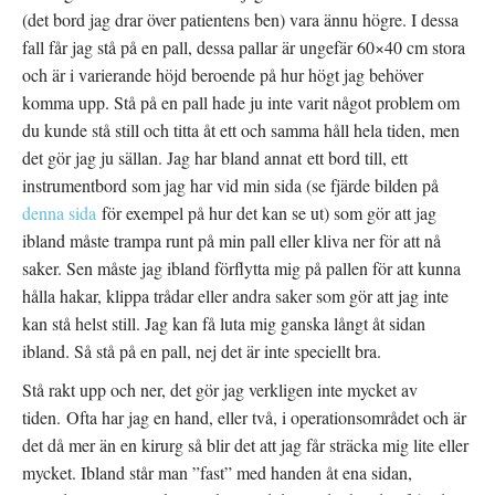
(det bord jag drar över patientens ben) vara ännu högre. I dessa
fall får jag stå på en pall, dessa pallar är ungefär 60×40 cm stora
och är i varierande höjd beroende på hur högt jag behöver
komma upp. Stå på en pall hade ju inte varit något problem om
du kunde stå still och titta åt ett och samma håll hela tiden, men
det gör jag ju sällan. Jag har bland annat ett bord till, ett
instrumentbord som jag har vid min sida (se fjärde bilden på
denna sida
för exempel på hur det kan se ut) som gör att jag
ibland måste trampa runt på min pall eller kliva ner för att nå
saker. Sen måste jag ibland förflytta mig på pallen för att kunna
hålla hakar, klippa trådar eller andra saker som gör att jag inte
kan stå helst still. Jag kan få luta mig ganska långt åt sidan
ibland. Så stå på en pall, nej det är inte speciellt bra.
Stå rakt upp och ner, det gör jag verkligen inte mycket av
tiden. Ofta har jag en hand, eller två, i operationsområdet och är
det då mer än en kirurg så blir det att jag får sträcka mig lite eller
mycket. Ibland står man ”fast” med handen åt ena sidan,