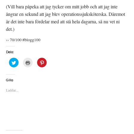
(Vill bara påpeka att jag tycker om mitt jobb och att jag inte
ångrar en sekund att jag blev operationssjuksköterska. Däremot
är det inte bara fördelar med att stå hela dagarna, så nu vet ni
det.)
›› 70/100 #blogg100
Dela:
K
K
K
l
l
l
i
i
i
c
c
c
k
k
k
a
a
a
Gilla
f
f
f
ö
ö
ö
Laddar...
r
r
r
a
u
a
t
t
t
t
s
t
d
k
d
e
r
e
l
i
l
a
f
a
p
t
t
å
(
i
T
Ö
l
w
p
l
i
p
P