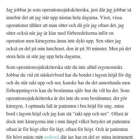
Jag jobbar ju som operationssjuksköterska, just där jag jobbar så
innebär det att jag står upp nästan hela dagarna. Visst, vissa
operationer tillåter att man sitter och då gör jag oftast det, jag
sitter också när jag är klar med förberedelserna inför en
operation men kirurgerna ännu inte dykt upp. Sen sitter jag
också en del på min lunchrast, den är på 30 minuter. Men på det
stora hela så står jag upp hela dagarna.
Som operationssjuksköterska står du inte alltid ergonomiskt.
Jobbar du vid ett ståskrivbord har du bordet i lagom höjd för dig
och du står rakt upp och ner, kanske har du det annorlunda men
förhoppningsvis kan du bestämma själv hur du vill ha det. Som
operationssjuksköterska är det inte du som bestämmer, det gör
kirurgen. I optimala fall är patienten i bra höjd för mig, mina
bord i lagom höjd och jag kan stå ”rakt upp och ner”. Oftast är
dock inte kirurgerna inte i min längd vilket betyder att patienten
oftast är för högt eller för lågt, oftast för högt. Och är patienten
för högt måste mitt
assbord
där jag har en del av mina instrument