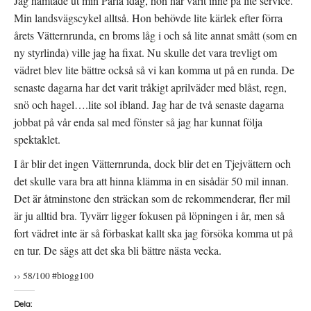
Jag hämtade ut min Pärla idag, hon har varit inne på lite service.
Min landsvägscykel alltså. Hon behövde lite kärlek efter förra
årets Vätternrunda, en broms låg i och så lite annat smått (som en
ny styrlinda) ville jag ha fixat. Nu skulle det vara trevligt om
vädret blev lite bättre också så vi kan komma ut på en runda. De
senaste dagarna har det varit tråkigt aprilväder med blåst, regn,
snö och hagel….lite sol ibland. Jag har de två senaste dagarna
jobbat på vår enda sal med fönster så jag har kunnat följa
spektaklet.
I år blir det ingen Vätternrunda, dock blir det en Tjejvättern och
det skulle vara bra att hinna klämma in en sisådär 50 mil innan.
Det är åtminstone den sträckan som de rekommenderar, fler mil
är ju alltid bra. Tyvärr ligger fokusen på löpningen i år, men så
fort vädret inte är så förbaskat kallt ska jag försöka komma ut på
en tur. De sägs att det ska bli bättre nästa vecka.
›› 58/100 #blogg100
Dela: