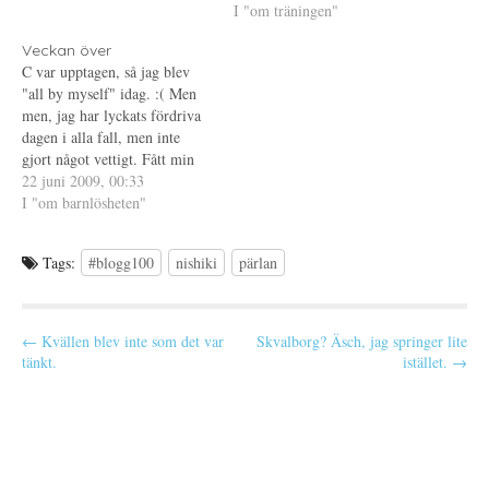
n
t
i
I "om träningen"
att allt är bra med mig, även
y
e
e
om jag är trött och…
t
r
t
t
)
t
Veckan över
f
n
C var upptagen, så jag blev
ö
y
n
t
"all by myself" idag. :( Men
s
t
t
f
men, jag har lyckats fördriva
e
ö
dagen i alla fall, men inte
r
n
)
s
gjort något vettigt. Fått min
t
e
dagliga promenad och även
22 juni 2009, 00:33
r
den obligatoriska regnskuren
I "om barnlösheten"
)
(så klart). Har ont i magen
också ty jag har syndat. Det
Tags:
#blogg100
nishiki
pärlan
följde med mig…
P
← Kvällen blev inte som det var
Skvalborg? Äsch, jag springer lite
tänkt.
istället. →
o
s
t
n
a