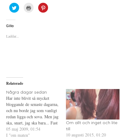
K
K
K
l
l
l
i
i
i
c
c
c
k
k
k
a
a
a
Gilla
f
f
f
ö
ö
ö
Laddar...
r
r
r
a
u
a
t
t
t
t
s
t
d
k
d
e
r
e
l
i
l
a
f
a
p
t
t
å
(
i
T
Ö
l
w
p
l
i
p
P
Relaterade
t
n
i
t
a
n
e
s
t
Några dagar sedan
r
i
e
Har inte blivit så mycket
(
e
r
Ö
t
e
bloggande de senaste dagarna,
p
t
s
och nu borde jag som vanligt
p
n
t
n
y
(
redan ligga och sova. Men jag
a
t
Ö
s
t
p
ska, snart, jag ska bara... Fast
Om allt och inget och lite
i
f
p
nu skulle jag faktiskt bara
05 maj 2009, 01:54
e
ö
n
till
t
n
a
10 augusti 2015, 01:20
skriva några rader för att säga
I "om maten"
t
s
s