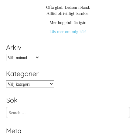
Ofta glad. Ledsen ibland.
Alltid ofrivilligt barnlös.
Mer hoppfull än igår.
Läs mer om mig här!
Arkiv
Arkiv
Kategorier
Kategorier
Sök
S
e
a
r
Meta
c