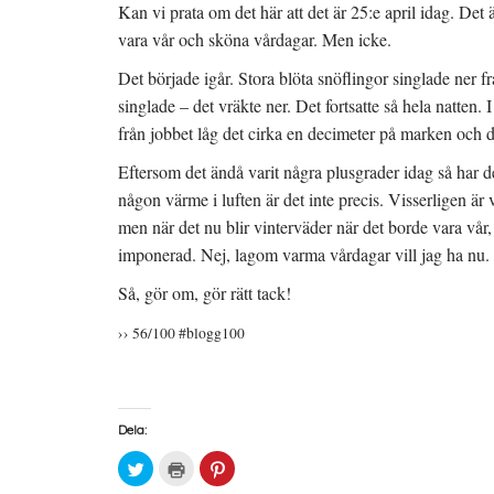
Kan vi prata om det här att det är 25:e april idag. Det 
vara vår och sköna vårdagar. Men icke.
Det började igår. Stora blöta snöflingor singlade ner fr
singlade – det vräkte ner. Det fortsatte så hela natten.
från jobbet låg det cirka en decimeter på marken och d
Eftersom det ändå varit några plusgrader idag så har 
någon värme i luften är det inte precis. Visserligen är 
men när det nu blir vinterväder när det borde vara vår, 
imponerad. Nej, lagom varma vårdagar vill jag ha nu.
Så, gör om, gör rätt tack!
›› 56/100 #blogg100
Dela:
K
K
K
l
l
l
i
i
i