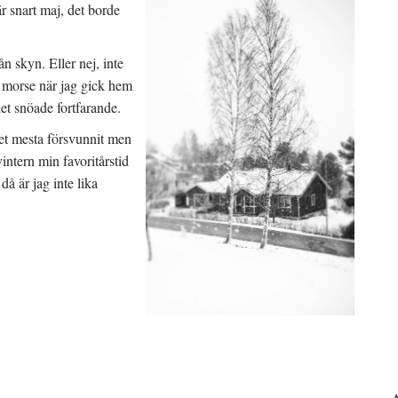
är snart maj, det borde
ån skyn. Eller nej, inte
 I morse när jag gick hem
et snöade fortfarande.
det mesta försvunnit men
vintern min favoritårstid
då är jag inte lika