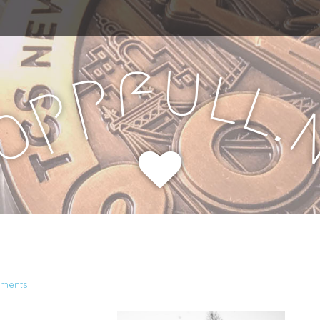
u
f
l
p
l
p
.
o
H
ments