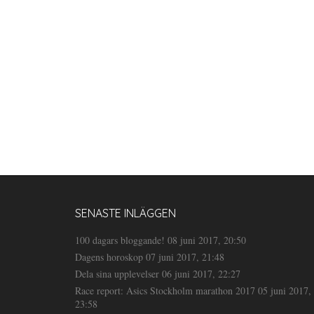
SENASTE INLÄGGEN
100 dagars bloggande!
08 juni 2017, 20:50
Dagens horoskop
07 juni 2017, 21:48
Dela sina upplevelser
06 juni 2017, 22:27
Race report: Asics Stockholm marathon 2017
05 juni 2017,
23:58