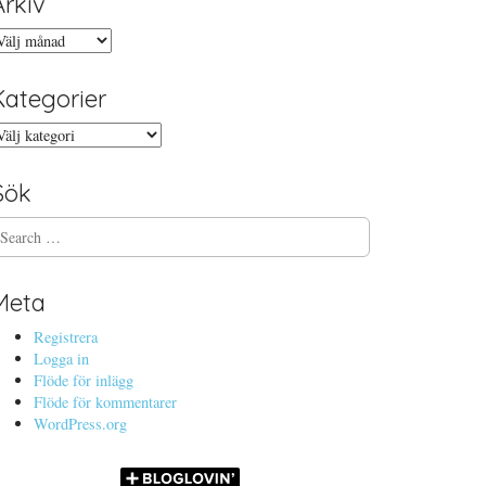
Arkiv
rkiv
Kategorier
ategorier
Sök
Meta
Registrera
Logga in
Flöde för inlägg
Flöde för kommentarer
WordPress.org