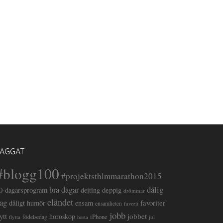
TAGGAT
#blogg100
#projektsthlmmarathon2015
dålig
bra dagar
deppig
0-dagarsprogram
dejting
drömmar
eländet
ag
favoriter
dåligt humör
ensam
ensamheten
favorit
jobb
lytt
jobbet
horoskop
iPhone
flytta
födelsedag
jul
hosta