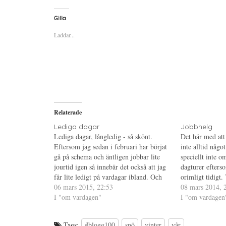
c
c
c
k
k
k
a
a
a
Gilla
f
f
f
ö
ö
ö
Laddar...
r
r
r
a
u
a
t
t
t
t
s
t
d
k
d
e
r
e
l
i
l
a
f
a
p
t
t
å
(
i
T
Ö
l
w
p
l
i
p
P
Relaterade
t
n
i
t
a
n
e
s
t
Lediga dagar
Jobbhelg
r
i
e
Lediga dagar, långledig - så skönt.
Det här med att
(
e
r
Ö
t
e
Eftersom jag sedan i februari har börjat
inte alltid något
p
t
s
gå på schema och äntligen jobbar lite
p
n
t
speciellt inte 
n
y
(
jourtid igen så innebär det också att jag
dagturer efters
a
t
Ö
s
t
p
får lite ledigt på vardagar ibland. Och
orimligt tidigt.
i
f
p
var tolfte vecka är jag ledig i fem dagar.
06 mars 2015, 22:53
e
ö
n
också att jobba
08 mars 2014, 
t
n
a
Inför denna ledighet har jag inget…
I "om vardagen"
med att klockan 
I "om vardagen
t
s
s
n
t
i
aldrig skönt).…
y
e
e
t
r
t
t
)
t
Tags:
#blogg100
snö
vinter
vår