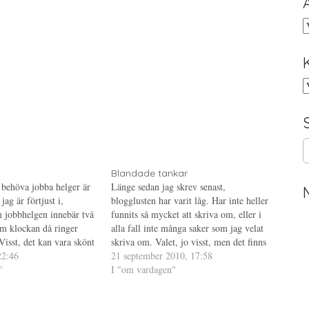
A
K
S
e
a
Blandade tankar
r
 behöva jobba helger är
Länge sedan jag skrev senast,
c
 jag är förtjust i,
blogglusten har varit låg. Har inte heller
h
om jobbhelgen innebär två
funnits så mycket att skriva om, eller i
f
om klockan då ringer
alla fall inte många saker som jag velat
o
 Visst, det kan vara skönt
skriva om. Valet, jo visst, men det finns
r
 helg (förutom den biten
22:46
så många andra som skriver så mycket
21 september 2010, 17:58
:
ringer tidigt, för det är
"
bättre om det. Om jag är nöjd…
I "om vardagen"