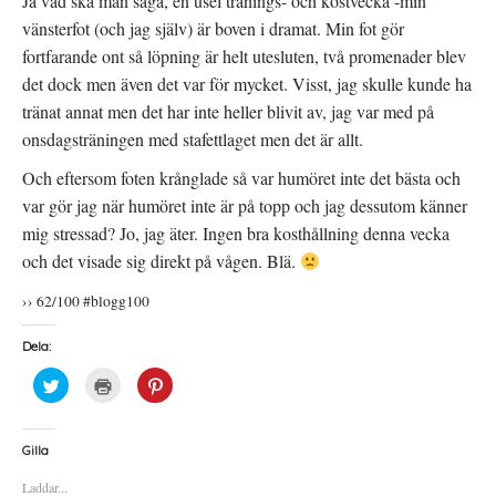
Ja vad ska man säga, en usel tränings- och kostvecka -min
vänsterfot (och jag själv) är boven i dramat. Min fot gör
fortfarande ont så löpning är helt utesluten, två promenader blev
det dock men även det var för mycket. Visst, jag skulle kunde ha
tränat annat men det har inte heller blivit av, jag var med på
onsdagsträningen med stafettlaget men det är allt.
Och eftersom foten krånglade så var humöret inte det bästa och
var gör jag när humöret inte är på topp och jag dessutom känner
mig stressad? Jo, jag äter. Ingen bra kosthållning denna vecka
och det visade sig direkt på vågen. Blä.
›› 62/100 #blogg100
Dela:
K
K
K
l
l
l
i
i
i
c
c
c
k
k
k
a
a
a
Gilla
f
f
f
ö
ö
ö
Laddar...
r
r
r