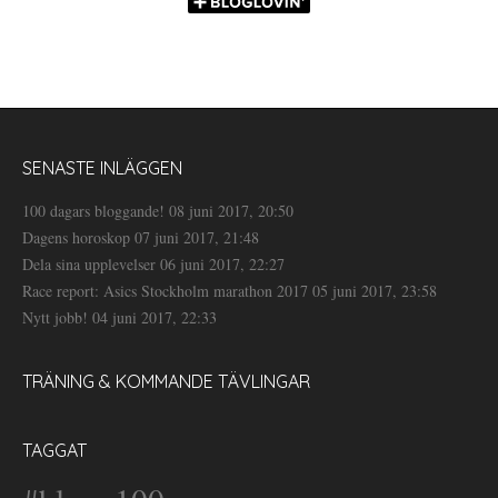
SENASTE INLÄGGEN
100 dagars bloggande!
08 juni 2017, 20:50
Dagens horoskop
07 juni 2017, 21:48
Dela sina upplevelser
06 juni 2017, 22:27
Race report: Asics Stockholm marathon 2017
05 juni 2017, 23:58
Nytt jobb!
04 juni 2017, 22:33
TRÄNING & KOMMANDE TÄVLINGAR
TAGGAT