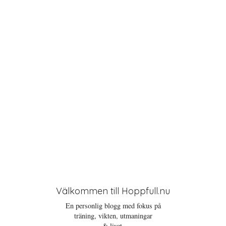
t
i
o
n
Välkommen till Hoppfull.nu
En personlig blogg med fokus på
träning, vikten, utmaningar
& livet.