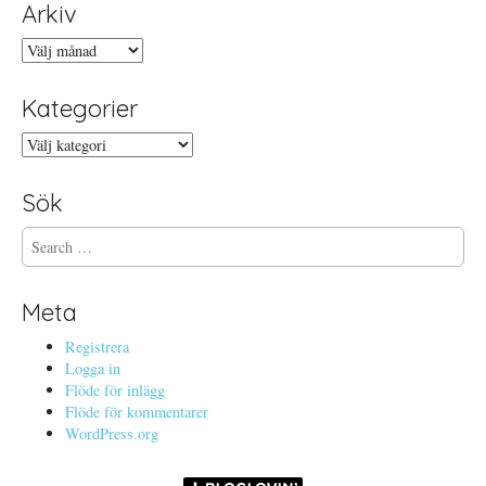
Arkiv
Arkiv
Kategorier
Kategorier
Sök
S
e
a
r
Meta
c
h
Registrera
f
Logga in
o
Flöde för inlägg
r
Flöde för kommentarer
:
WordPress.org