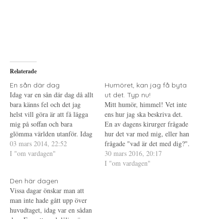
a
u
a
t
t
t
t
s
t
d
k
d
e
r
e
l
i
l
a
f
a
p
t
t
å
(
i
T
Ö
l
w
p
l
i
p
P
Relaterade
t
n
i
t
a
n
e
s
t
En sån där dag
Humöret, kan jag få byta
r
i
e
Idag var en sån där dag då allt
ut det. Typ nu!
(
e
r
Ö
t
e
bara känns fel och det jag
Mitt humör, himmel! Vet inte
p
t
s
helst vill göra är att få lägga
p
n
t
ens hur jag ska beskriva det.
n
y
(
mig på soffan och bara
En av dagens kirurger frågade
a
t
Ö
s
t
p
glömma världen utanför. Idag
hur det var med mig, eller han
i
f
p
var en sån där dag då det inte
03 mars 2014, 22:52
e
ö
n
frågade "vad är det med dig?".
t
n
a
gick eftersom jag var tvungen
I "om vardagen"
Mitt svar på det var att det
30 mars 2016, 20:17
t
s
s
n
t
i
att jobba. Kände det redan i
inte var någon bra dag. "Jag
I "om vardagen"
y
e
e
morse…
t
r
t
ser det!" Och så var det, det
t
)
t
Den här dagen
var…
f
n
Vissa dagar önskar man att
ö
y
n
t
man inte hade gått upp över
s
t
t
f
huvudtaget, idag var en sådan
e
ö