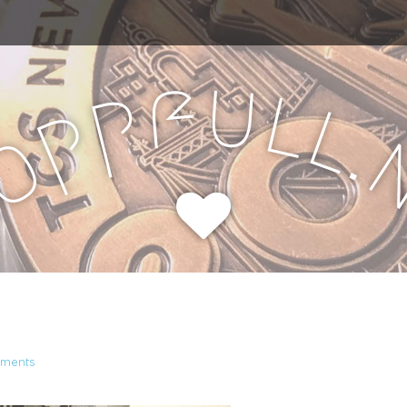
u
f
l
p
l
p
.
o
H
ments