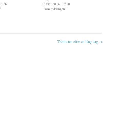
23:36
17 maj 2014, 22:10
"
I "om cyklingen"
Tröttheten efter en lång dag →