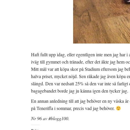
Haft fullt upp idag, eller egentligen inte men jag har i
iväg till gymmet och tränade, efter det åkte jag hem oc
Mitt mål var att köpa skor på Stadium eftersom jag beh
halva priset, mycket nöjd. Sen råkade jag även köpa en
slängd. Den var nedsatt 25% så den var inte så farlig
bagagebandet borde jag ju känna igen den tycker jag.
En annan anledning till att jag behöver en ny väska är
på Teneriffa i sommar, precis vad jag behöver.
Nr 96 av #blogg100.