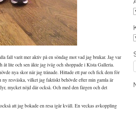
A
K
 alla fall varit mer aktiv på en söndag mot vad jag brukar. Jag var
S
h åt lite och sen åkte jag iväg och shoppade i Kista Galleria.
e
övde nya skor när jag tränade. Hittade ett par och fick dem för
a
 ny resväska, vilket jag faktiskt behövde efter min gamla är
r
t dyr, mycket nöjd där också. Och med den färgen och det
c
h
f
 också att jag bokade en resa igår kväll. En veckas avkoppling
o
r
: