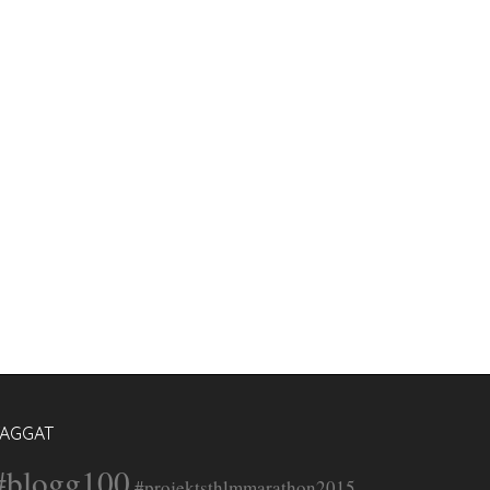
TAGGAT
#blogg100
#projektsthlmmarathon2015