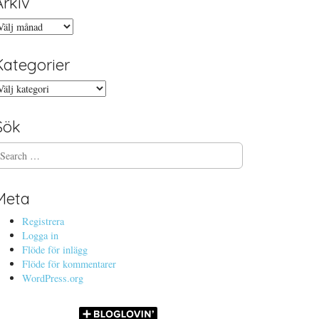
Arkiv
rkiv
Kategorier
ategorier
Sök
Meta
Registrera
Logga in
Flöde för inlägg
Flöde för kommentarer
WordPress.org