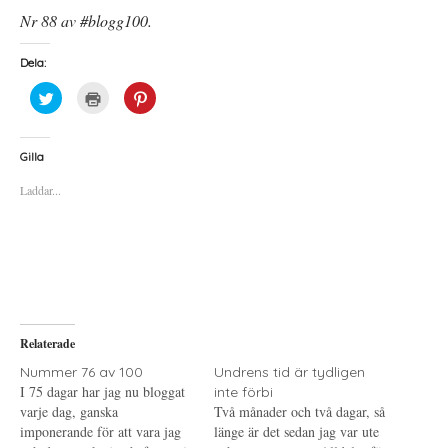
Nr 88 av #blogg100.
Dela:
K
K
K
l
l
l
i
i
i
c
c
c
k
k
k
a
a
a
Gilla
f
f
f
ö
ö
ö
Laddar...
r
r
r
a
u
a
t
t
t
t
s
t
d
k
d
e
r
e
l
i
l
a
f
a
p
t
t
å
(
i
T
Ö
l
w
p
l
i
p
P
Relaterade
t
n
i
t
a
n
e
s
t
Nummer 76 av 100
Undrens tid är tydligen
r
i
e
I 75 dagar har jag nu bloggat
inte förbi
(
e
r
Ö
t
e
varje dag, ganska
Två månader och två dagar, så
p
t
s
imponerande för att vara jag
p
n
t
länge är det sedan jag var ute
n
y
(