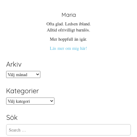
Maria
Ofta glad. Ledsen ibland.
Alltid ofrivilligt barnlös.
Mer hoppfull än igår.
Läs mer om mig här!
Arkiv
Arkiv
Kategorier
Kategorier
Sök
S
e