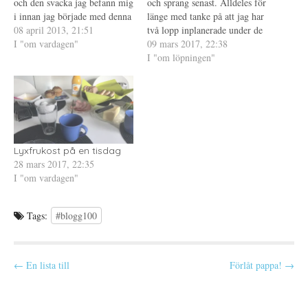
och den svacka jag befann mig
och sprang senast. Alldeles för
a
t
Ö
s
t
p
i innan jag började med denna
länge med tanke på att jag har
i
f
p
utmaning. Oftast har det inte
08 april 2013, 21:51
e
ö
n
två lopp inplanerade under de
t
n
a
varit något problem att
I "om vardagen"
närmaste fyra veckorna, varav
09 mars 2017, 22:38
t
s
s
n
t
i
komma något att skriva men
det ena är en halvmara. Jag
I "om löpningen"
y
e
e
de senaste dagarna har det
t
r
t
vet, lite galet, men det är ju
t
)
t
ändrats, finns plötsligt inget…
bara 21,1 km…
f
n
ö
y
n
t
s
t
t
f
e
ö
r
n
)
s
Lyxfrukost på en tisdag
t
e
28 mars 2017, 22:35
r
I "om vardagen"
)
Tags:
#blogg100
P
← En lista till
Förlåt pappa! →
o
s