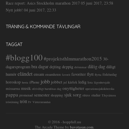
Race report: Asics Stockholm marathon 2017
05 juni 2017, 23:58
Nytt jobb!
04 juni 2017, 22:33
TRÄNING & KOMMANDE TÄVLINGAR
TAGGAT
#blogg100
#projektsthlmmarathon2015
30-
dålig dag
bra dagar
deppig
dagarsprogram
dejting
dåligt
drömmar
eländet
favoriter
flytt
humör
ensam
ensamheten
flytta
födelsedag
favorit
jobb
jobbet
horoskop
ledig
iPhone
kärlek
jul
lista
hosta
lägenhetsjakt
onyttigheter
musik
missarna
ofrivilligt barnlösas dag
operationssjuksköterska
pappa
sorg
semester
sjuk
stress
studier
promenad
shopping
TJejvättern
trött
tv
tröstätning
Vätternrundan
© 2016 - hoppfull.nu
The Arcade Theme by
bavotasan.com
.