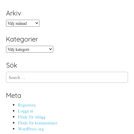
Arkiv
Arkiv
Kategorier
Kategorier
Sök
S
e
a
r
Meta
c
h
Registrera
f
Logga in
o
Flöde för inlägg
r
Flöde för kommentarer
:
WordPress.org