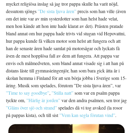
mycket religiösa inslag så jag tror pappa skulle ha varit nöjd,
dessutom sjöngs
”De sista ljuva åren”
precis som han ville (även
om det inte var av min systerdotter som han helst hade velat,
men hon kände att hon inte hade klarat av det). Prästen pratade
bland annat om hur pappa hade trivts vid stugan vid Hepovattni,
hur pappa kunde få vilken motor som helst att fungera och att
han de senaste åren hade samlat på motorsågar och lyckats få
även de mest hopplösa fall av dem att fungera. Att pappa var
envis och målmedveten, som bland annat visade sig i att han på
distans läste till gymnasieingenjör, han som bara gick åtta år i
skolan hemma i Finland för att sen börja jobba i Sverige som 15-
åring. Musik som spelades, förutom ”De sista ljuva åren”, var
”Time to say goodbye”
,
”Stilla natt”
som var en psalm pappa
tyckte om,
”Härlig är jorden”
var den andra psalmen, sen tror jag
”Gläns över sjö och strand”
spelades då vi tog avsked (la rosor
på pappas kista), och till sist
”Vem kan segla förutan vind”
.