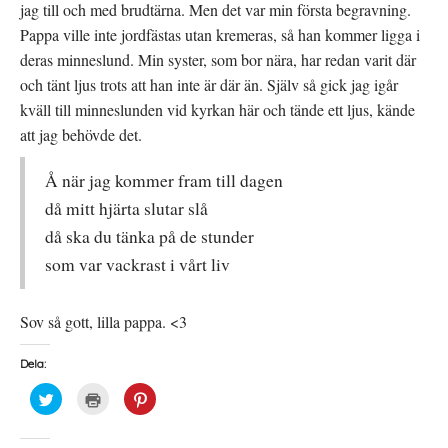
jag till och med brudtärna. Men det var min första begravning.
Pappa ville inte jordfästas utan kremeras, så han kommer ligga i
deras minneslund. Min syster, som bor nära, har redan varit där
och tänt ljus trots att han inte är där än. Själv så gick jag igår
kväll till minneslunden vid kyrkan här och tände ett ljus, kände
att jag behövde det.
Å när jag kommer fram till dagen
då mitt hjärta slutar slå
då ska du tänka på de stunder
som var vackrast i vårt liv
Sov så gott, lilla pappa. <3
Dela:
K
K
K
l
l
l
i
i
i
c
c
c
k
k
k