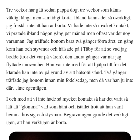
Tre veckor har gått sedan pappa dog, tre veckor som känns
väldigt långa men samtidigt korta. Ibland känns det så overkligt,
jag förstår inte att han är borta. Vi hade inte så mycket kontakt,
vi pratade ibland någon gång per månad men oftast var det nog
varannan. Jag träffade honom bara två gånger förra året, en gång
kom han och styvmor och hälsade på i Täby för att se vad jag
bodde (tror det var på våren), den andra gånger var när jag
flyttade i november. Han var inte med för att hjälpa till för det
klarade han inte av på grund av sitt hälsotillstånd. Två gånger
träffade jag honom innan min födelsedag, men då var han ju inte
där…inte egentligen.
I och med att vi inte hade så mycket kontakt så har det varit så
lätt att ”glömma” vad som hänt och istället trott att han varit
hemma hos sig och styvmor. Begravningen gjorde det verkligt
igen, att han verkligen är borta.