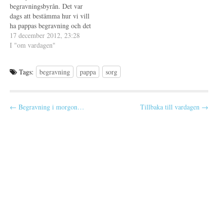
n
t
begravningsbyrån. Det var
s
t
t
f
dags att bestämma hur vi vill
e
ö
ha pappas begravning och det
r
n
)
s
praktiska runt omkring. Jag,
17 december 2012, 23:28
t
e
som tycker att det är jobbigt
I "om vardagen"
r
att umgås med min familj i
)
situationer där känslor är
Tags:
begravning
pappa
sorg
inblandade, tvingade mig själv
att vara med.…
P
← Begravning i morgon…
Tillbaka till vardagen →
o
s
t
n
a
v
i
g