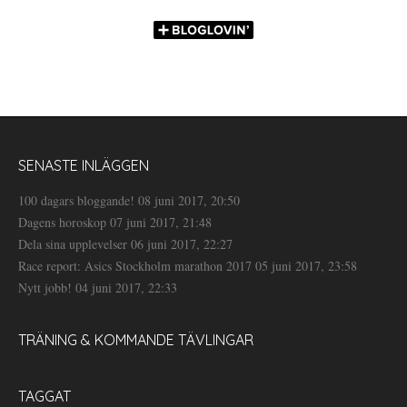
SENASTE INLÄGGEN
100 dagars bloggande!
08 juni 2017, 20:50
Dagens horoskop
07 juni 2017, 21:48
Dela sina upplevelser
06 juni 2017, 22:27
Race report: Asics Stockholm marathon 2017
05 juni 2017, 23:58
Nytt jobb!
04 juni 2017, 22:33
TRÄNING & KOMMANDE TÄVLINGAR
TAGGAT