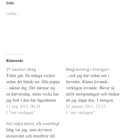
a
a
a
Gilla
f
f
f
ö
ö
ö
Laddar...
r
r
r
a
u
a
t
t
t
t
s
t
d
k
d
e
r
e
l
i
l
a
f
a
p
t
t
å
(
i
T
Ö
l
w
p
l
i
p
P
Relaterade
t
n
i
t
a
n
e
s
t
21 veckor idag
Begravning i morgon...
r
i
e
Tiden går. Så många veckor
...och jag har redan ont i
(
e
r
Ö
t
e
sedan det hände nu, lilla pappa
huvudet. Känns lovande,
p
t
s
- saknar dig. Det närmar sig
p
n
t
verkligen lovande. Bävar så
n
y
(
en halvårsdag, nästa vecka har
inför morgondagen och önskar
a
t
Ö
s
t
p
jag bott i den här lägenheten
att jag slapp den. I morgon
i
f
p
ett halvår. Då är det också ett
11 maj 2013, 00:24
e
ö
n
blir det så där verkligt igen.
02 januari 2013, 23:33
t
n
a
halvår sedan jag såg dig i
I "om vardagen"
Att han inte finns. Att han
I "om vardagen"
t
s
s
n
t
i
livet. Ett halvår? Hur kan det
aldrig kommer finnas mer.
y
e
e
Att välja kista, så overkligt
redan vara ett…
t
r
t
Framför mig ser jag hur han
t
)
t
Idag var jag, min styvmor,
ligger i kistan, som han…
f
n
storasyster och storebror till
ö
y