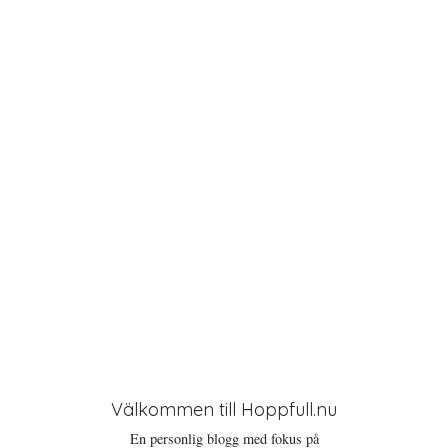
a
t
i
o
n
Välkommen till Hoppfull.nu
En personlig blogg med fokus på