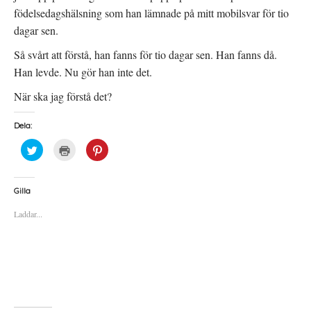
födelsedagshälsning som han lämnade på mitt mobilsvar för tio
dagar sen.
Så svårt att förstå, han fanns för tio dagar sen. Han fanns då.
Han levde. Nu gör han inte det.
När ska jag förstå det?
Dela:
K
K
K
l
l
l
i
i
i
c
c
c
k
k
k
a
a
a
Gilla
f
f
f
ö
ö
ö
Laddar...
r
r
r
a
u
a
t
t
t
t
s
t
d
k
d
e
r
e
l
i
l
a
f
a
p
t
t
å
(
i
T
Ö
l
w
p
l