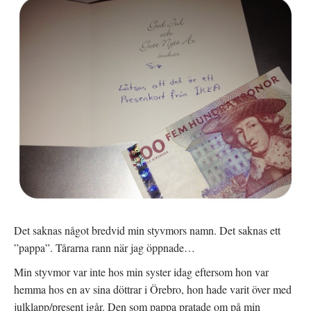
Det saknas något bredvid min styvmors namn. Det saknas ett
”pappa”. Tårarna rann när jag öppnade…
Min styvmor var inte hos min syster idag eftersom hon var
hemma hos en av sina döttrar i Örebro, hon hade varit över med
julklapp/present igår. Den som pappa pratade om på min