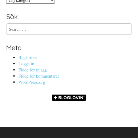
Sök
S
e
a
r
Meta
c
h
Registrera
f
Logga in
o
Flöde för inlägg
r
Flöde för kommentarer
:
WordPress.org