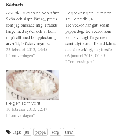
i
p
P
Relaterade
t
n
i
t
a
n
e
s
t
Arv, skuldkänslor och sånt
Begravningen - time to
r
i
e
Skön och slapp lördag, precis
say goodbye
(
e
r
Ö
t
e
som jag önskade mig. Pratade
Tre veckor har gått sedan
p
t
s
länge med syster och vi kom
p
n
t
pappa dog, tre veckor som
n
y
(
in på allt med bouppteckning,
känns väldigt långa men
a
t
Ö
s
t
p
arvsrätt, bröstarvingar och
samtidigt korta. Ibland känns
i
f
p
arvsskifte....saker som jag inte
23 februari 2013, 23:45
e
ö
n
det så overkligt, jag förstår
t
n
a
hade ägnat en tanke åt innan
I "om vardagen"
inte att han är borta. Vi hade
06 januari 2013, 00:39
t
s
s
n
t
i
pappa dog. Måste erkänna att
inte så mycket kontakt, vi
I "om vardagen"
y
e
e
jag inte har någon koll alls.
t
r
t
pratade ibland någon gång per
t
)
t
Denna vecka var det ju…
månad men oftast var det nog
f
n
ö
y
varannan. Jag träffade
n
t
s
t
honom…
t
f
e
ö
r
n
)
s
Helgen som varit
t
e
10 februari 2013, 22:47
r
I "om vardagen"
)
Tags:
jul
pappa
sorg
tårar