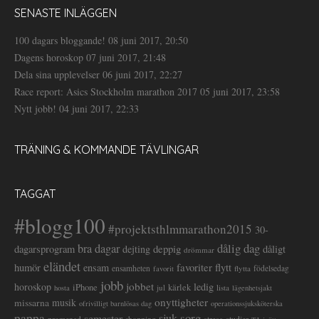
SENASTE INLÄGGEN
100 dagars bloggande!
08 juni 2017, 20:50
Dagens horoskop
07 juni 2017, 21:48
Dela sina upplevelser
06 juni 2017, 22:27
Race report: Asics Stockholm marathon 2017
05 juni 2017, 23:58
Nytt jobb!
04 juni 2017, 22:33
TRÄNING & KOMMANDE TÄVLINGAR
TAGGAT
#blogg100
#projektsthlmmarathon2015
30-
dålig dag
bra dagar
deppig
dagarsprogram
dejting
dåligt
drömmar
eländet
favoriter
flytt
humör
ensam
ensamheten
flytta
födelsedag
favorit
jobb
jobbet
horoskop
ledig
iPhone
kärlek
jul
lista
hosta
lägenhetsjakt
onyttigheter
musik
missarna
ofrivilligt barnlösas dag
operationssjuksköterska
pappa
sorg
semester
sjuk