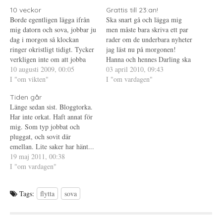
t
a
n
e
s
t
10 veckor
Grattis till 23:an!
r
i
e
Borde egentligen lägga ifrån
Ska snart gå och lägga mig
(
e
r
Ö
t
e
mig datorn och sova, jobbar ju
men måste bara skriva ett par
p
t
s
dag i morgon så klockan
p
n
t
rader om de underbara nyheter
n
y
(
ringer okristligt tidigt. Tycker
jag läst nu på morgonen!
a
t
Ö
s
t
p
verkligen inte om att jobba
Hanna och hennes Darling ska
i
f
p
dag efter en kvällstur och
10 augusti 2009, 00:05
e
ö
n
bli föräldrar, de väntar ett litet
03 april 2010, 09:43
t
n
a
lägger sällan (läs aldrig) mitt
I "om vikten"
Pyre. Eftersom jag vet hur det
I "om vardagen"
t
s
s
n
t
i
schema så, men eftersom
är att kämpa och kämpa och
y
e
e
Tiden går
passen har flyttats hej vilt när
t
r
t
kämpa utan att lyckas, blir…
t
)
t
Länge sedan sist. Bloggtorka.
man får tillbaka det så
f
n
Har inte orkat. Haft annat för
ö
y
händer…
n
t
mig. Som typ jobbat och
s
t
t
f
pluggat, och sovit där
e
ö
emellan. Lite saker har hänt...
r
n
)
s
Min iPad - paddan. Älskar
19 maj 2011, 00:38
t
e
den. Praktiken. Klar sedan
I "om vardagen"
r
långt tillbaka. Godkänd med
)
"bravur". Så kul. Brittiskt
Tags:
flytta
sova
prinsbröllop. Ful
brudklänning enligt mig,
hennes syster var snyggare.…