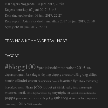
100 dagars bloggande!
08 juni 2017, 20:50
Dagens horoskop
07 juni 2017, 21:48
Dela sina upplevelser
06 juni 2017, 22:27
Race report: Asics Stockholm marathon 2017
05 juni 2017, 23:58
Nytt jobb!
04 juni 2017, 22:33
TRÄNING & KOMMANDE TÄVLINGAR
TAGGAT
#blogg100
#projektsthlmmarathon2015
30-
dålig dag
bra dagar
deppig
dagarsprogram
dejting
dåligt
drömmar
eländet
favoriter
flytt
humör
ensam
ensamheten
flytta
födelsedag
favorit
jobb
jobbet
horoskop
ledig
iPhone
kärlek
jul
lista
hosta
lägenhetsjakt
onyttigheter
musik
missarna
ofrivilligt barnlösas dag
operationssjuksköterska
pappa
sorg
semester
sjuk
stress
studier
promenad
shopping
TJejvättern
trött
tv
tröstätning
Vätternrundan