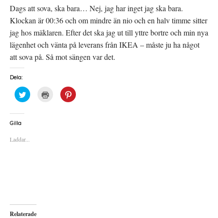
Dags att sova, ska bara… Nej, jag har inget jag ska bara.
Klockan är 00:36 och om mindre än nio och en halv timme sitter
jag hos mäklaren. Efter det ska jag ut till yttre bortre och min nya
lägenhet och vänta på leverans från IKEA – måste ju ha något
att sova på. Så mot sängen var det.
Dela:
K
K
K
l
l
l
i
i
i
c
c
c
k
k
k
a
a
a
Gilla
f
f
f
ö
ö
ö
Laddar...
r
r
r
a
u
a
t
t
t
t
s
t
d
k
d
e
r
e
l
i
l
a
f
a
p
t
t
å
(
i
T
Ö
l
w
p
l
i
p
P
Relaterade
t
n
i