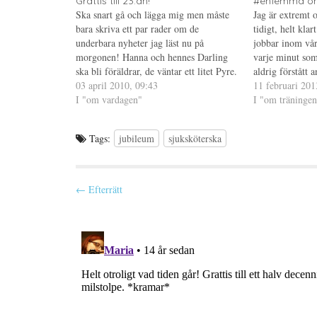
Grattis till 23:an!
#enfemma o
r
i
e
Ska snart gå och lägga mig men måste
Jag är extremt ov
(
e
r
Ö
t
e
bara skriva ett par rader om de
tidigt, helt kla
p
t
s
underbara nyheter jag läst nu på
p
n
t
jobbar inom vård
n
y
(
morgonen! Hanna och hennes Darling
varje minut som
a
t
Ö
s
t
p
ska bli föräldrar, de väntar ett litet Pyre.
aldrig förstått 
i
f
p
Eftersom jag vet hur det är att kämpa
03 april 2010, 09:43
e
ö
n
snooza. Om du v
11 februari 201
t
n
a
och kämpa och kämpa utan att lyckas,
I "om vardagen"
senast en viss t
I "om träningen
t
s
s
n
t
i
blir…
y
e
e
t
r
t
t
)
t
Tags:
jubileum
sjuksköterska
f
n
ö
y
n
t
s
t
t
f
P
e
ö
← Efterrätt
r
n
)
s
o
t
e
s
r
)
t
n
a
v