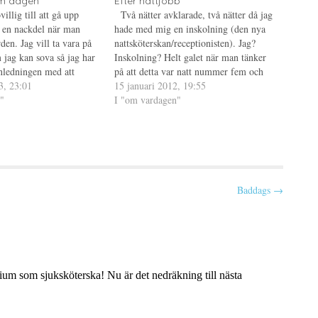
m dagen
Efter nattjobb
illig till att gå upp
Två nätter avklarade, två nätter då jag
rt en nackdel när man
hade med mig en inskolning (den nya
en. Jag vill ta vara på
nattsköterskan/receptionisten). Jag?
 jag kan sova så jag har
Inskolning? Helt galet när man tänker
anledningen med att
på att detta var natt nummer fem och
et att du måste upp
3, 23:01
sex för mig totalt på nya jobbet. Hade
15 januari 2012, 19:55
id för…
"
innan dessa två nätter då jag gick med
I "om vardagen"
annan för att…
Baddags →