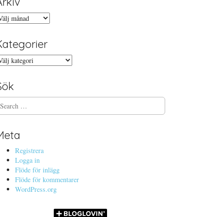
Arkiv
rkiv
Kategorier
ategorier
Sök
Meta
Registrera
Logga in
Flöde för inlägg
Flöde för kommentarer
WordPress.org