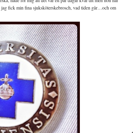
rska, hade för mig att det var ett par dagar kvar dit men hon har
edan jag fick min fina sjuksköterskebrosch, vad tiden går…och om