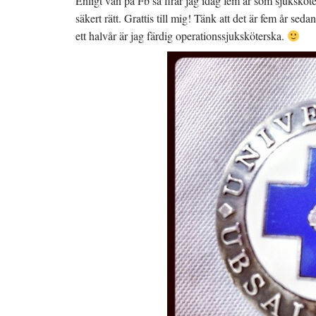
Enligt vän på Fb så firar jag idag fem år som sjuksköte
säkert rätt. Grattis till mig! Tänk att det är fem år s
ett halvår är jag färdig operationssjuksköterska.