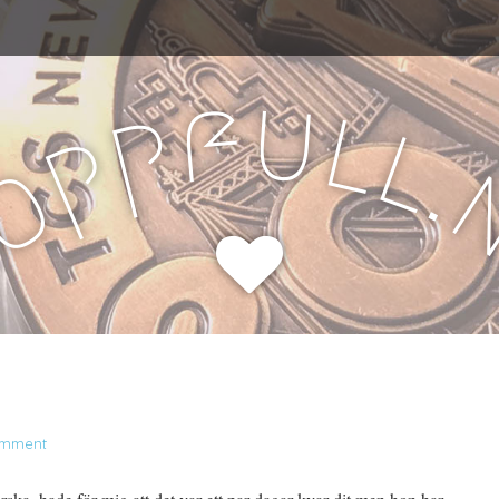
u
f
l
p
l
p
.
o
H
omment