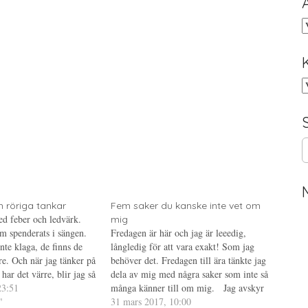
A
K
S
e
a
r
c
 röriga tankar
Fem saker du kanske inte vet om
h
d feber och ledvärk.
mig
f
m spenderats i sängen.
Fredagen är här och jag är leeedig,
o
nte klaga, de finns de
långledig för att vara exakt! Som jag
r
re. Och när jag tänker på
behöver det. Fredagen till ära tänkte jag
:
ar det värre, blir jag så
dela av mig med några saker som inte så
ver hur orättvist livet
23:51
många känner till om mig. Jag avskyr
vad har…
"
insekter som sticks och flyger, alltså den
31 mars 2017, 10:00