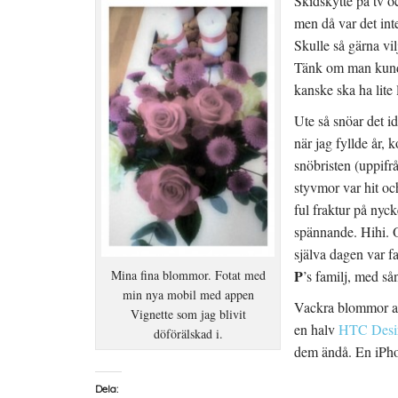
Skidskytte på tv oc
men då var det int
Skulle så gärna vi
Tänk om man kunde 
kanske ska ha lite l
Ute så snöar det i
när jag fyllde år,
snöbristen (uppifrå
styvmor var hit oc
ful fraktur på nyc
spännande. Hihi. Oc
själva dagen var f
P
Mina fina blommor. Fotat med
’s familj, med så
min nya mobil med appen
Vackra blommor av 
Vignette som jag blivit
en halv
HTC Desi
döförälskad i.
dem ändå. En iPho
Dela: