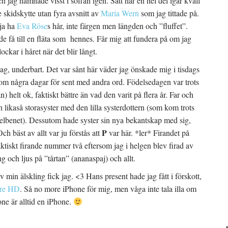
h jag hamnade visst i soffan igen. Satt här en hel del igår kväll
e skidskytte utan fyra avsnitt av
Maria Wern
som jag tittade på.
lja ha
Eva Röse
s hår, inte färgen men längden och ”fluffet”.
få till en fläta som hennes. Får mig att fundera på om jag
ockar i håret när det blir långt.
dag, underbart. Det var sånt här väder jag önskade mig i tisdags
 kom några dagar för sent med andra ord. Födelsedagen var trots
n) helt ok, faktiskt bättre än vad den varit på flera år. Far och
h likaså storasyster med den lilla systerdottern (som kom trots
kelbenet). Dessutom hade syster sin nya bekantskap med sig,
P
h bäst av allt var ju förstås att
var här. *ler* Firandet på
aktiskt firande nummer två eftersom jag i helgen blev firad av
ng och ljus på ”tårtan” (ananaspaj) och allt.
min älskling fick jag. <3 Hans present hade jag fått i förskott,
re HD
. Så no more iPhone för mig, men våga inte tala illa om
ne är alltid en iPhone.