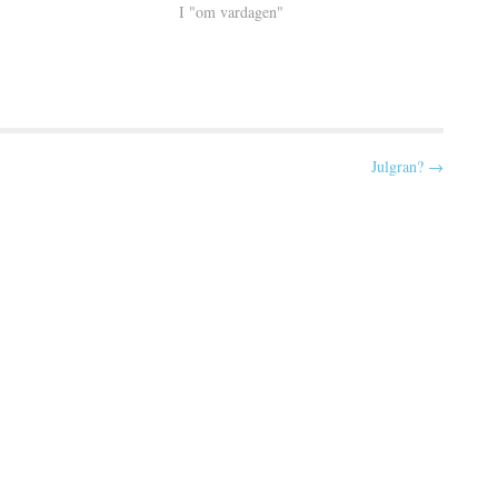
kombinationen. Nu pratar vi inte…
I "om vardagen"
Julgran? →