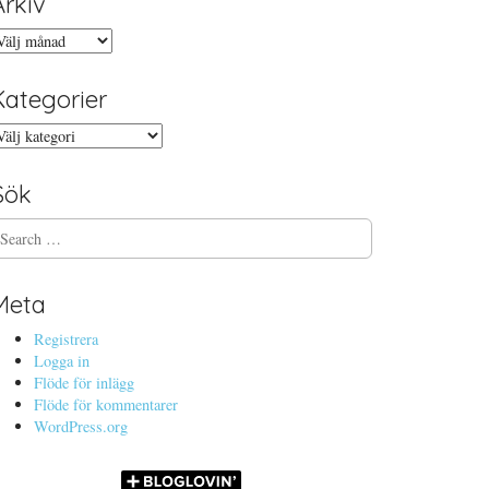
Arkiv
rkiv
Kategorier
ategorier
Sök
Meta
Registrera
Logga in
Flöde för inlägg
Flöde för kommentarer
WordPress.org