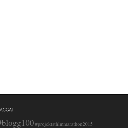
TAGGAT
#blogg100
#projektsthlmmarathon2015