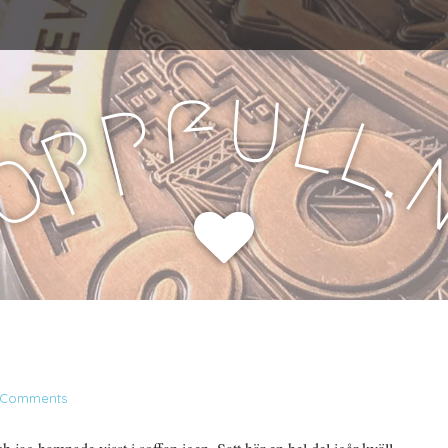
u
f
l
p
l
p
.
o
H
 Comments