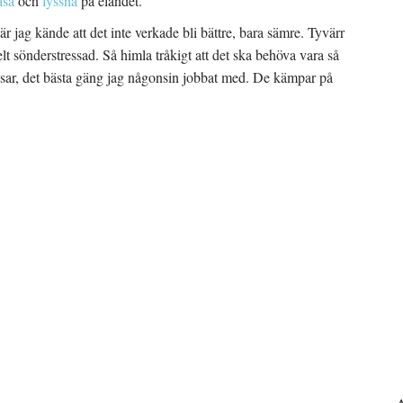
äsa
och
lyssna
på eländet.
när jag kände att det inte verkade bli bättre, bara sämre. Tyvärr
helt sönderstressad. Så himla tråkigt att det ska behöva vara så
sar, det bästa gäng jag någonsin jobbat med. De kämpar på