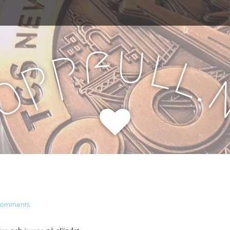
u
f
l
p
l
p
.
o
H
Comments