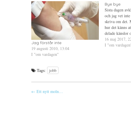
t
a
n
e
s
t
Bye bye
r
i
e
Sista dagen avk
(
e
r
Ö
t
e
och jag vet inte
p
t
s
p
n
t
skriva om det. 
n
y
(
hur det känns at
a
t
Ö
s
t
p
delade känslor 
i
f
p
e
ö
n
så jäkla glad at
16 maj 2017, 2
t
n
a
Jag förstår inte
att jag inte be
I "om vardagen
t
s
s
19 augusti 2010, 13:04
n
t
i
y
e
e
I "om vardagen"
t
r
t
t
)
t
f
n
ö
y
Tags:
jobb
n
t
s
t
t
f
e
ö
r
n
)
s
P
← Ett nytt moln…
t
e
o
r
)
s
t
n
a