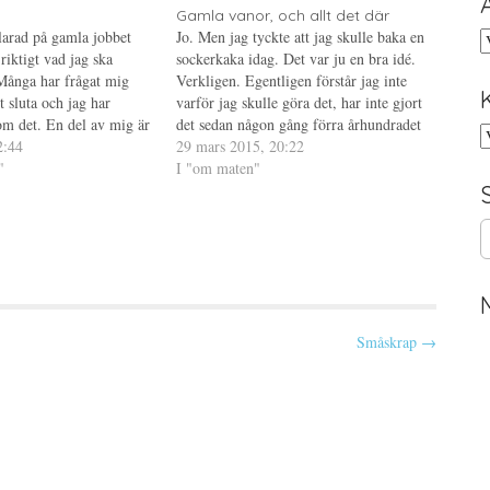
Gamla vanor, och allt det där
larad på gamla jobbet
Jo. Men jag tyckte att jag skulle baka en
A
 riktigt vad jag ska
sockerkaka idag. Det var ju en bra idé.
Många har frågat mig
Verkligen. Egentligen förstår jag inte
t sluta och jag har
varför jag skulle göra det, har inte gjort
om det. En del av mig är
det sedan någon gång förra århundradet
K
t dagen äntligen är här,
2:44
eller något sådant. Hur som haver, jag
29 mars 2015, 20:22
höver…
"
bakade en sockerkaka och trodde att
I "om maten"
jag…
S
e
a
r
c
h
Småskrap →
f
o
r
: