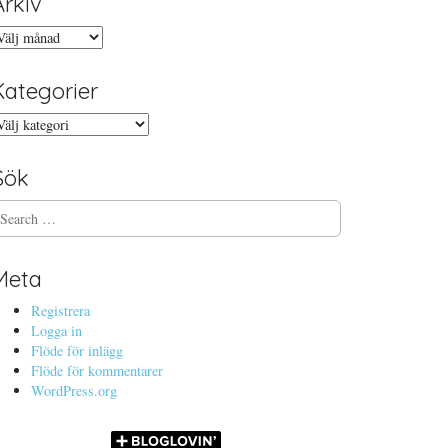
Arkiv
rkiv
Kategorier
ategorier
Sök
Meta
Registrera
Logga in
Flöde för inlägg
Flöde för kommentarer
WordPress.org