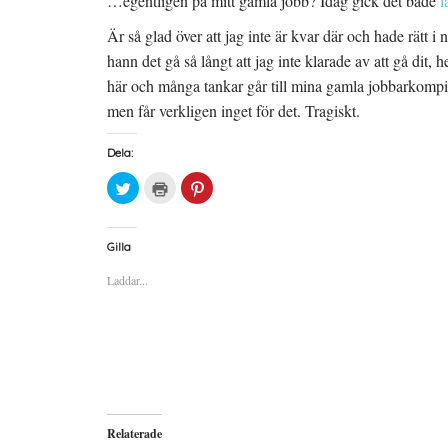
…egentligen på mitt gamla jobb? Idag gick det både
l
Är så glad över att jag inte är kvar där och hade rätt i 
hann det gå så långt att jag inte klarade av att gå dit, 
här och många tankar går till mina gamla jobbarkompi
men får verkligen inget för det. Tragiskt.
Dela:
K
K
K
l
l
l
i
i
i
c
c
c
k
k
k
a
a
a
Gilla
f
f
f
ö
ö
ö
Laddar...
r
r
r
a
u
a
t
t
t
t
s
t
d
k
d
e
r
e
l
i
l
a
f
a
p
t
t
å
(
i
T
Ö
l
w
p
l
i
p
P
Relaterade
t
n
i