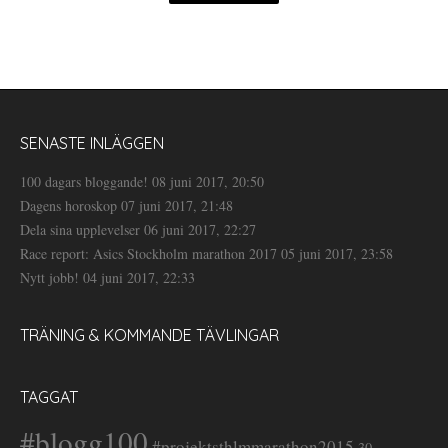
SENASTE INLÄGGEN
100 dagars bloggande!
08 juni 2017, 20:50
Dagens horoskop
07 juni 2017, 21:48
Dela sina upplevelser
06 juni 2017, 22:27
Race report: Asics Stockholm marathon 2017
05 juni 2017, 23:58
Nytt jobb!
04 juni 2017, 22:33
TRÄNING & KOMMANDE TÄVLINGAR
TAGGAT
#blogg100
#projektsthlmmarathon2015
30-