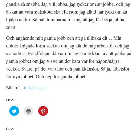
ganska så snabbt. Jag vill jobba, jag tycker om att jobba, och jag
älskar att vara sjuksköterska eftersom jag alltid har tyckt om att
hjälpa andra. Så håll tummarna för mig att jag får börja jobba
snart.
Och angående mitt gamla jobb och att gå tillbaka dit… Min
doktor frågade förra veckan om jag kände mig arbetsför och jag
svarade ja. Följdfrågan då var om jag skulle klara av att jobba på
gamla jobbet om jag visste att det bara var för någon/några
veckor. Svaret på det var tårar och panikkänslor. Så ja, arbetsför
för nya jobbet. Och nej, för gamla jobbet.
Bild från
stock.xchang
.
Dela:
K
K
K
l
l
l
i
i
i
c
c
c
k
k
k
a
a
a
Gilla
f
f
f
ö
ö
ö