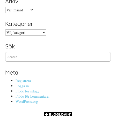
Arkiv
Arkiv
Kategorier
Kategorier
Sök
S
e
a
r
Meta
c
h
Registrera
f
Logga in
o
Flöde för inlägg
r
Flöde för kommentarer
:
WordPress.org