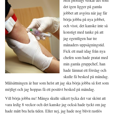
Helt plötsligt verkar det som
det igen ligger på gamla
jobbet att avgöra när jag får
börja jobba på nya jobbet,
och visst, det kanske inte så
konstigt med tanke på att
jag egentligen har tre
månaders uppsägningstid.
Fick ett mail idag från nya
chefen som hade pratat med
min gamla gruppchef, han
hade lämnat ett förslag och
skulle få besked på måndag.
Målsättningen är hur som helst att jag ska börja jobba så fort som
möjligt och jag hoppas få ett positivt besked på måndag.
Vill börja jobba nu! Många skulle säkert tycka det var skönt att
vara ledig 8 veckor och det kanske jag också hade tyckt om jag
hade mått bra hela tiden. Eller nej, jag hade nog blivit rastlös