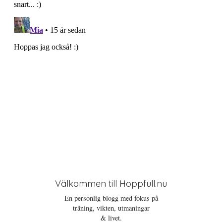
i
o
n
Välkommen till Hoppfull.nu
En personlig blogg med fokus på
träning, vikten, utmaningar
& livet.