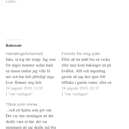
Laddar...
r
r
r
a
u
a
t
t
t
t
s
t
d
k
d
e
r
e
l
i
l
a
f
a
p
t
t
å
(
i
T
Ö
l
w
p
l
i
p
P
Relaterade
t
n
i
t
a
n
e
s
t
Handlingsförlamad
Förstör för mig själv
r
i
e
Jaha, så tog det stopp. Jag som
Efter att ha mått bra en vecka
(
e
r
Ö
t
e
för några minuter sedan hade
eller mer kom bakslaget nu på
p
t
s
en massa tankar jag ville få
p
n
t
kvällen. Allt och ingenting
n
y
(
ner och har helt plötsligt inga
gjorde att jag åter igen föll
a
t
Ö
s
t
p
kvar. Känner mig helt
tillbaka i gamla vanor, eller en
i
f
p
handlingsförlamad och har
24 augusti 2010, 11:02
e
ö
n
gammal vana - den att förstöra
18 augusti 2010, 01:37
t
n
a
nog suttit och tittat på
I "om vardagen"
för sig själv. Som att straffa
I "om vardagen"
t
s
s
n
t
i
skärmen i 10 minuter utan att
mig själv, för att bevisa för
y
e
e
Tårar som rinner...
få ner ett ord. Ute regnar det
t
r
t
mig själv att…
t
)
t
...och ett hjärta som gör ont.
och…
f
n
Det var inte meningen att det
ö
y
n
t
skulle vara så här, det var
s
t
t
f
meningen att jag skulle må bra