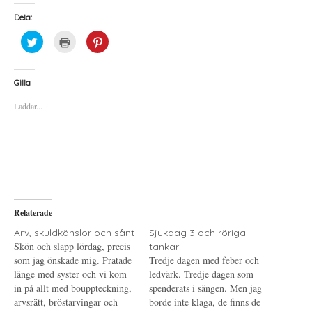
Dela:
K
K
K
l
l
l
i
i
i
c
c
c
k
k
k
a
a
a
Gilla
f
f
f
ö
ö
ö
Laddar...
r
r
r
a
u
a
t
t
t
t
s
t
d
k
d
e
r
e
l
i
l
a
f
a
p
t
t
å
(
i
T
Ö
l
w
p
l
i
p
P
Relaterade
t
n
i
t
a
n
e
s
t
Arv, skuldkänslor och sånt
Sjukdag 3 och röriga
r
i
e
Skön och slapp lördag, precis
tankar
(
e
r
Ö
t
e
som jag önskade mig. Pratade
Tredje dagen med feber och
p
t
s
länge med syster och vi kom
p
n
t
ledvärk. Tredje dagen som
n
y
(
in på allt med bouppteckning,
spenderats i sängen. Men jag
a
t
Ö
s
t
p
arvsrätt, bröstarvingar och
borde inte klaga, de finns de
i
f
p