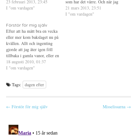
arvsskifte....saker som jag inte
23 februari 2013, 23:45
e
ö
n
som har det värre. Och när jag
t
n
a
hade ägnat en tanke åt innan
I "om vardagen"
tänker på två av dem som har
21 mars 2013, 23:51
t
s
s
n
t
i
pappa dog. Måste erkänna att
det värre, blir jag så ledsen.
I "om vardagen"
y
e
e
jag inte har någon koll alls.
t
r
t
Ledsen över hur orättvist livet
t
)
t
Förstör för mig själv
Denna vecka var det ju…
kan vara... Så vad har…
f
n
Efter att ha mått bra en vecka
ö
y
n
t
eller mer kom bakslaget nu på
s
t
t
f
kvällen. Allt och ingenting
e
ö
gjorde att jag åter igen föll
r
n
)
s
tillbaka i gamla vanor, eller en
t
e
gammal vana - den att förstöra
18 augusti 2010, 01:37
r
för sig själv. Som att straffa
I "om vardagen"
)
mig själv, för att bevisa för
mig själv att…
Tags:
dagen efter
P
← Förstör för mig själv
Misselissarna →
o
s
t