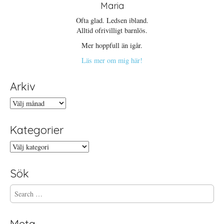
Maria
Ofta glad. Ledsen ibland.
Alltid ofrivilligt barnlös.
Mer hoppfull än igår.
Läs mer om mig här!
Arkiv
Arkiv
Kategorier
Kategorier
Sök
S
e
a
r