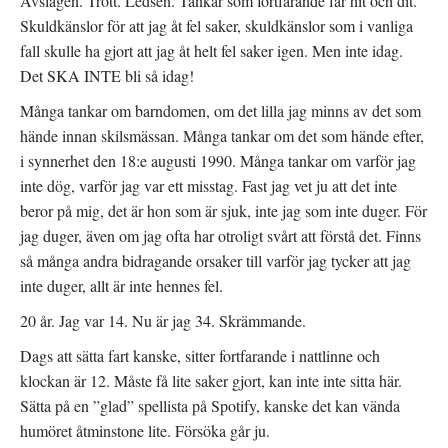
Avslagen. Trött. Ledsen. Tankar som fortfarande far hit och dit.
Skuldkänslor för att jag åt fel saker, skuldkänslor som i vanliga
fall skulle ha gjort att jag åt helt fel saker igen. Men inte idag.
Det SKA INTE bli så idag!
Många tankar om barndomen, om det lilla jag minns av det som
hände innan skilsmässan. Många tankar om det som hände efter,
i synnerhet den 18:e augusti 1990. Många tankar om varför jag
inte dög, varför jag var ett misstag. Fast jag vet ju att det inte
beror på mig, det är hon som är sjuk, inte jag som inte duger. För
jag duger, även om jag ofta har otroligt svårt att förstå det. Finns
så många andra bidragande orsaker till varför jag tycker att jag
inte duger, allt är inte hennes fel.
20 år. Jag var 14. Nu är jag 34. Skrämmande.
Dags att sätta fart kanske, sitter fortfarande i nattlinne och
klockan är 12. Måste få lite saker gjort, kan inte inte sitta här.
Sätta på en ”glad” spellista på Spotify, kanske det kan vända
humöret åtminstone lite. Försöka går ju.