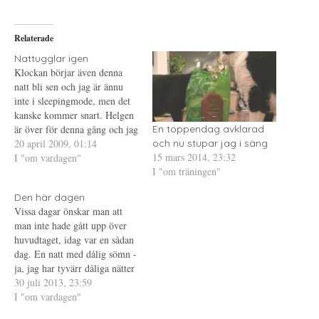
å
(
i
T
Ö
l
w
p
l
i
p
P
Relaterade
t
n
i
t
a
n
e
s
t
Nattugglar igen
r
i
e
Klockan börjar även denna
(
e
r
Ö
t
e
natt bli sen och jag är ännu
p
t
s
inte i sleepingmode, men det
p
n
t
n
y
(
kanske kommer snart. Helgen
a
t
Ö
s
t
p
är över för denna gång och jag
En toppendag avklarad
i
f
p
ser verkligen fram emot nästa
20 april 2009, 01:14
e
ö
n
och nu stupar jag i säng
t
n
a
15 mars 2014, 23:32
då jag är ledig. Jag har inget
I "om vardagen"
t
s
s
n
t
i
I "om träningen"
emot att jobba helg, speciellt
y
e
e
inte nu när det bara är…
t
r
t
t
)
t
Den här dagen
f
n
Vissa dagar önskar man att
ö
y
n
t
man inte hade gått upp över
s
t
t
f
huvudtaget, idag var en sådan
e
ö
dag. En natt med dålig sömn -
r
n
)
s
ja, jag har tyvärr dåliga nätter
t
e
fortfarande. Natten avbröts
30 juli 2013, 23:59
r
mitt i en mardröm av en katt
I "om vardagen"
)
som tyckte det var läge att