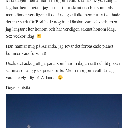
Sista dagen, den är här. I morgon kväll. Kramas. Mys. Längtar!
Jag har hemlängtan, jag har haft hur skönt och bra som helst
men känner verkligen att det är dags att åka hem nu. Visst, hade
P
det inte varit för
så hade nog inte känslan varit så stark, men
jag längtar efter honom och har verkligen saknat honom idag.
Sex veckor idag.
Han hämtar mig på Arlanda, jag lovar det förbaskade planet
kommer vara försenat!
Usch, det äckelgulliga paret som härom dagen satt och åt glass i
samma solsäng gick precis förbi. Men i morgon kväll får jag
vara äckelgullig på Arlanda.
Dagens utsikt.