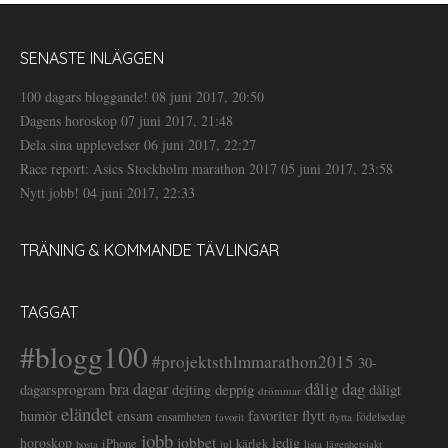
SENASTE INLÄGGEN
100 dagars bloggande!
08 juni 2017, 20:50
Dagens horoskop
07 juni 2017, 21:48
Dela sina upplevelser
06 juni 2017, 22:27
Race report: Asics Stockholm marathon 2017
05 juni 2017, 23:58
Nytt jobb!
04 juni 2017, 22:33
TRÄNING & KOMMANDE TÄVLINGAR
TAGGAT
#blogg100
#projektsthlmmarathon2015
30-
dålig dag
bra dagar
deppig
dagarsprogram
dejting
dåligt
drömmar
eländet
favoriter
flytt
humör
ensam
ensamheten
flytta
födelsedag
favorit
jobb
jobbet
horoskop
ledig
iPhone
kärlek
jul
lista
hosta
lägenhetsjakt