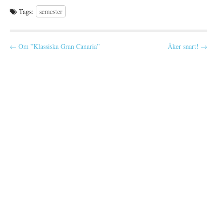
hoppa upp på mattes mage,…
Tags:
semester
P
← Om ”Klassiska Gran Canaria”
Åker snart! →
o
s
t
n
a
v
i
g
a
t
i
o
n