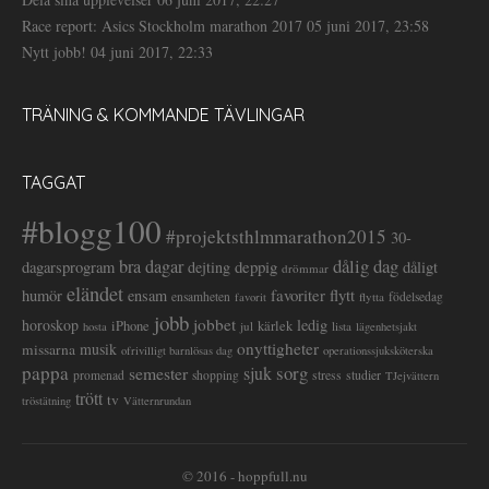
Race report: Asics Stockholm marathon 2017
05 juni 2017, 23:58
Nytt jobb!
04 juni 2017, 22:33
TRÄNING & KOMMANDE TÄVLINGAR
TAGGAT
#blogg100
#projektsthlmmarathon2015
30-
dålig dag
bra dagar
deppig
dagarsprogram
dejting
dåligt
drömmar
eländet
favoriter
flytt
humör
ensam
ensamheten
flytta
födelsedag
favorit
jobb
jobbet
horoskop
ledig
iPhone
kärlek
jul
lista
hosta
lägenhetsjakt
onyttigheter
musik
missarna
ofrivilligt barnlösas dag
operationssjuksköterska
pappa
sorg
semester
sjuk
stress
studier
promenad
shopping
TJejvättern
trött
tv
tröstätning
Vätternrundan
© 2016 - hoppfull.nu