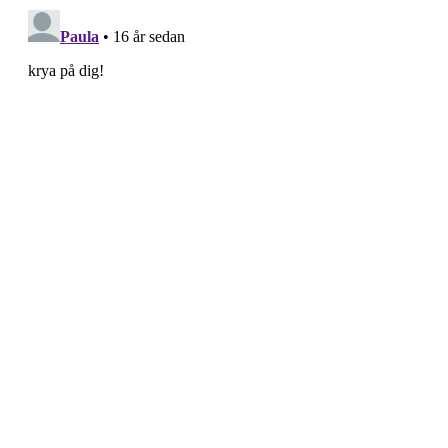
s
t
n
a
v
i
g
a
t
i
o
n