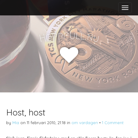
M
S
a
k
i
i
n
p
m
t
f
u
p
l
p
l
.
o
n
H
u
e
o
n
c
u
o
n
t
e
n
t
Host, host
by
Mia
on
11 februari 2010, 21:18
in
om vardagen
•
1 Comment