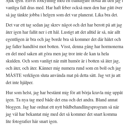
Sjuk igen. Envis förkylning med en eländigare hosta än den jag i
vanliga fall dras med. Har haft feber också men den har gått över
så jag tänkte jobba i helgen som det var planerat. Lika bra det.
Det var ett tag sedan jag skrev något och det har berott på att jag
åter igen har fallit ner i ett hål. Lustigt att det alltid är så, när allt
egentligen är bra och jag borde bra så kommer det där hålet och
jag faller handlöst mot botten. Visst, denna gång har hormonerna
en del med saken att göra men jag tror inte de kan ta hela
skulden. Och som vanligt när mitt humör är i botten så äter jag,
och äter, och äter. Känner mig numera rund som en boll och jag
MÅSTE verkligen sluta använda mat på detta sätt. Jag vet ju att
det inte hjälper.
Hur som helst, jag har bestämt mig för att börja kravla mig uppåt
igen. Ta nya tag med både det ena och det andra. Bland annat
bloggen. Jag har ordnat ett nytt bildbehandlingsprogram så när
jag väl har bekantat mig med det så kommer det snart komma
lite fotografier här snart igen.