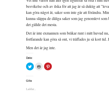
Vet inte varför han åter igen figurerar så ofta i mitt h
besvikelse och av ilska för att jag är så duktig att ”lev
kan göra något åt, saker som inte går att förändra. Min 
kunna släppa de dåliga saker som jag genomlevt som b
det gällde det mesta.
Det är inte exmannen som bråkar runt i mitt huvud nu, u
fortfarande kan göra så ont, vi träffades ju så kort tid
Men det är jag inte.
Dela:
K
K
K
l
l
l
i
i
i
c
c
c
k
k
k
a
a
a
Gilla
f
f
f
ö
ö
ö
Laddar...
r
r
r
a
u
a
t
t
t
t
s
t
d
k
d
e
r
e
l
i
l