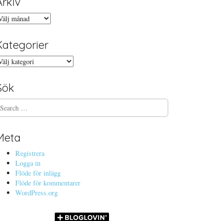
Arkiv
rkiv
Kategorier
ategorier
Sök
Meta
Registrera
Logga in
Flöde för inlägg
Flöde för kommentarer
WordPress.org