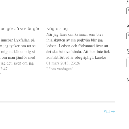
A
an gör så varför gör
Några slag
När jag läser om kvinnan som blev
K
 innebär Lyxfällan på
ihjälskjuten av sin pojkvän blir jag
m jag tycker om att se
ledsen. Ledsen och förbannad över att
r mig att känna mig så
det ska behöva hända. Att hon inte fick
h om man jämför med
kontaktförbud är obegripligt, kanske
S
 jag det, även om jag
inte hade hjälpt ändå men hon borde ha
01 mars 2013, 23:26
e
mig som en stor Fröken
22:47
fått det. Så många andra skriver säkert
I "om vardagen"
a
 Philip Diab från Kick
"
klokare saker om detta…
r
c
h
f
o
r
Vill →
: