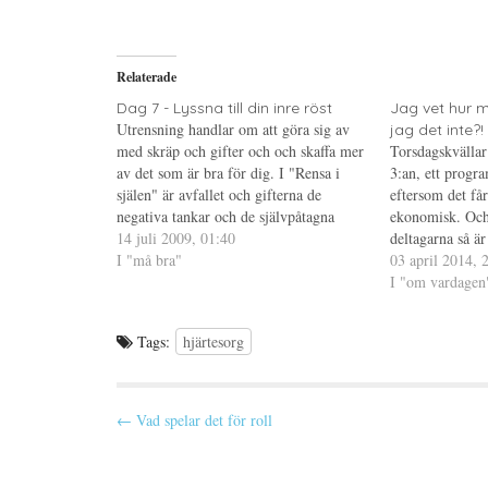
a
f
a
p
t
t
å
(
i
T
Ö
l
w
p
l
i
p
P
Relaterade
t
n
i
t
a
n
e
s
t
Dag 7 - Lyssna till din inre röst
Jag vet hur m
r
i
e
Utrensning handlar om att göra sig av
jag det inte?!
(
e
r
Ö
t
e
med skräp och gifter och och skaffa mer
Torsdagskvällar
p
t
s
av det som är bra för dig. I "Rensa i
p
n
t
3:an, ett progra
n
y
(
själen" är avfallet och gifterna de
eftersom det få
a
t
Ö
s
t
p
negativa tankar och de självpåtagna
ekonomisk. Oc
i
f
p
begränsningar som finns i ditt sinne; och
14 juli 2009, 01:40
e
ö
n
deltagarna så är
t
n
a
det goda är allt som är positivt,…
I "må bra"
ofta kan känna 
03 april 2014, 
t
s
s
n
t
i
Slösa. Idag var
I "om vardagen
y
e
e
t
r
t
Ass…
t
)
t
f
n
Tags:
hjärtesorg
ö
y
n
t
s
t
t
f
e
ö
r
n
P
← Vad spelar det för roll
)
s
t
o
e
r
s
)