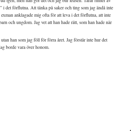
uvud igen, men han gör det och jag blir ledsen. Tårar rinner av
a” i det förflutna. Att tänka på saker och ting som jag ändå inte
exman anklagade mig ofta för att leva i det förflutna, att inte
arn och ungdom. Jag vet att han hade rätt, som han hade när
tan han som jag föll för förra året. Jag förstår inte hur det
. Jag borde vara över honom.