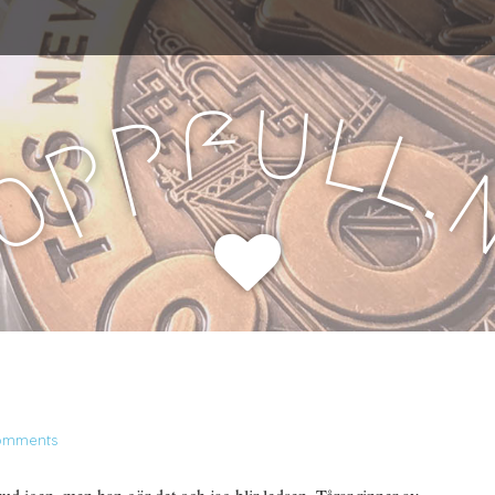
u
f
l
p
l
p
.
o
H
omments