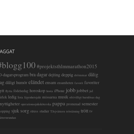
TAGGAT
#blogg100
#projektsthlmmarathon2015
dålig
bra dagar
deppig
0-dagarsprogram
dejting
drömmar
eländet
ag
favoriter
dåligt humör
ensam
ensamheten
favorit
jobb
lytt
jobbet
horoskop
iPhone
flytta
födelsedag
jul
hosta
ledig
musik
missarna
ärlek
lista
lägenhetsjakt
ofrivilligt barnlösas dag
pappa
semester
nyttigheter
promenad
operationssjuksköterska
sorg
sjuk
trött
tv
stress
studier
hopping
TJejvättern
tröstätning
ätternrundan