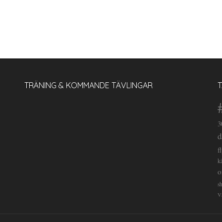
TRÄNING & KOMMANDE TÄVLINGAR
3
d
f
k
o
s
V