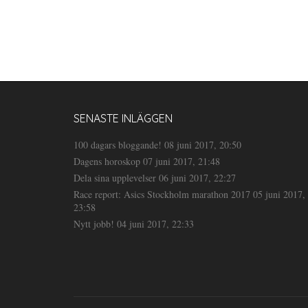
SENASTE INLÄGGEN
100 dagars bloggande!
08 juni 2017, 20:50
Dagens horoskop
07 juni 2017, 21:48
Dela sina upplevelser
06 juni 2017, 22:27
Race report: Asics Stockholm marathon 2017
05 juni 2017,
23:58
Nytt jobb!
04 juni 2017, 22:33