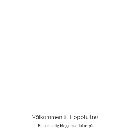
a
t
i
o
n
Välkommen till Hoppfull.nu
En personlig blogg med fokus på