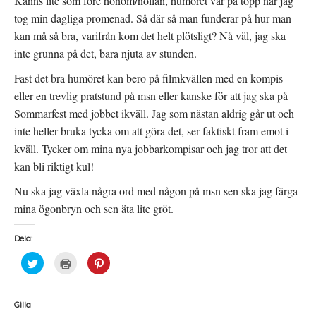
Känns lite som före honom/nollan, humöret var på topp när jag
tog min dagliga promenad. Så där så man funderar på hur man
kan må så bra, varifrån kom det helt plötsligt? Nå väl, jag ska
inte grunna på det, bara njuta av stunden.
Fast det bra humöret kan bero på filmkvällen med en kompis
eller en trevlig pratstund på msn eller kanske för att jag ska på
Sommarfest med jobbet ikväll. Jag som nästan aldrig går ut och
inte heller bruka tycka om att göra det, ser faktiskt fram emot i
kväll. Tycker om mina nya jobbarkompisar och jag tror att det
kan bli riktigt kul!
Nu ska jag växla några ord med någon på msn sen ska jag färga
mina ögonbryn och sen äta lite gröt.
Dela:
K
K
K
l
l
l
i
i
i
c
c
c
k
k
k
a
a
a
Gilla
f
f
f