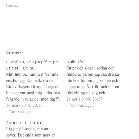
ö
ö
ö
Laddar...
r
r
r
a
u
a
t
t
t
t
s
t
d
k
d
e
r
e
l
i
l
a
f
a
p
t
t
å
(
i
T
Ö
l
w
p
l
i
p
P
Relaterade
t
n
i
t
a
n
e
s
t
Humöret, kan jag få byta
Kalla tår
r
i
e
Sitter och slöar i soffan och
ut det. Typ nu!
(
e
r
Ö
t
e
Mitt humör, himmel! Vet inte
funderar på om jag ska dricka
p
t
s
ens hur jag ska beskriva det.
p
n
t
lite te eller om jag ska gå och
n
y
(
En av dagens kirurger frågade
lägga mig. Är trött och har en
a
t
Ö
s
t
p
hur det var med mig, eller han
förkylning på väg och i
i
f
p
frågade "vad är det med dig?".
e
ö
n
morgon är det dags att jobba
21 april 2009, 23:27
t
n
a
Mitt svar på det var att det
30 mars 2016, 20:17
igen. En ledig dag är för lite,
I "om vardagen"
t
s
s
n
t
i
inte var någon bra dag. "Jag
I "om vardagen"
särskilt med tanke på hur…
y
e
e
ser det!" Och så var det, det
t
r
t
t
)
t
Snart mitt i natta
var…
f
n
Ligger på soffan, missarna
ö
y
n
t
sover. Det enda som hörs är
s
t