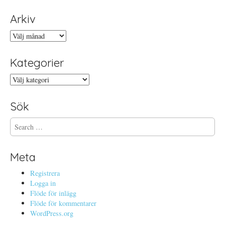
Arkiv
Arkiv
Kategorier
Kategorier
Sök
S
e
a
r
Meta
c
h
Registrera
f
Logga in
o
Flöde för inlägg
r
Flöde för kommentarer
:
WordPress.org