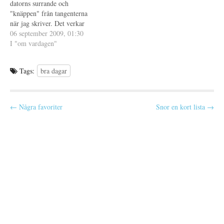
t
f
datorns surrande och
e
ö
"knäppen" från tangenterna
r
n
)
s
när jag skriver. Det verkar
t
e
vara lugnt ute ikväll, otroligt
06 september 2009, 01:30
r
skönt efter den senaste tidens
I "om vardagen"
)
oroligheter. Borde egentligen
ta och försöka komma i säng,
Tags:
bra dagar
men jag väntar på att skörda
lite (FarmVille på Facebook).
…
P
← Några favoriter
Snor en kort lista →
o
s
t
n
a
v
i
g