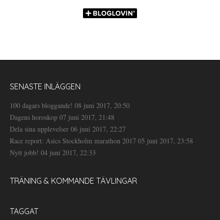
SENASTE INLÄGGEN
100 dagars bloggande!
08 juni 2017, 20:50
Dagens horoskop
07 juni 2017, 21:48
Dela sina upplevelser
06 juni 2017, 22:27
Race report: Asics Stockholm marathon 2017
05 juni 2017, 23:58
Nytt jobb!
04 juni 2017, 22:33
TRÄNING & KOMMANDE TÄVLINGAR
TAGGAT