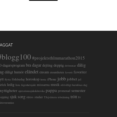
TAGGAT
#blogg100
#projektsthlmmarathon2015
dålig
bra dagar
deppig
0-dagarsprogram
dejting
drömmar
eländet
ag
favoriter
dåligt humör
ensam
ensamheten
favorit
jobb
lytt
jobbet
horoskop
iPhone
flytta
födelsedag
jul
hosta
ledig
musik
missarna
ärlek
lista
lägenhetsjakt
ofrivilligt barnlösas dag
pappa
semester
nyttigheter
promenad
operationssjuksköterska
sorg
sjuk
trött
tv
stress
studier
hopping
TJejvättern
tröstätning
ätternrundan