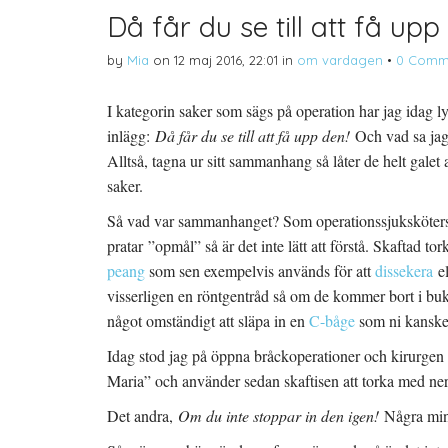
Då får du se till att få upp
by
Mia
on
12 maj 2016, 22:01
in
om vardagen
•
0 Comm
I kategorin saker som sägs på operation har jag idag lyc
inlägg:
Då får du se till att få upp den!
Och vad sa jag
Alltså, tagna ur sitt sammanhang så låter de helt galet
saker.
Så vad var sammanhanget? Som operationssjukskötersk
pratar ”opmål” så är det inte lätt att förstå. Skaftad t
peang
som sen exempelvis används för att
dissekera
el
visserligen en röntgentråd så om de kommer bort i bu
något omständigt att släpa in en
C-båge
som ni kanske 
Idag stod jag på öppna bråckoperationer och kirurgen 
Maria” och använder sedan skaftisen att torka med ne
Det andra,
Om du inte stoppar in den igen!
Några min