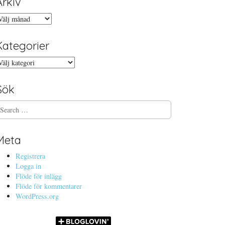
Arkiv
rkiv
Kategorier
ategorier
Sök
Meta
Registrera
Logga in
Flöde för inlägg
Flöde för kommentarer
WordPress.org