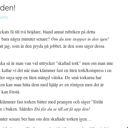
 den!
ents
kats få till två höjdare, bland annat rubriken på detta
 bara några minuter senare?
Om du inte stoppar in den igen!
 att jag, som är den pryda på jobbet, är den som säger dessa
a så är man van vid uttrycket ”skaftad tork” men om man inte
ork kallar vi det när man klämmer fast en liten tork/kompress i en
ler suga upp en liten mängd vätska. De små torkarna har
ken kan man hitta dem med hjälp av en röntgen men det är
kan förstå.
klämmer fast torken bättre med peangen och säger ”förlåt
re i buken. Således
Då får du se till att få upp den!
uter senare ber han om den skaftade torken igen…