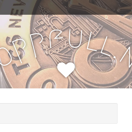
u
f
l
p
l
p
.
o
H