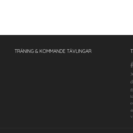
TRÄNING & KOMMANDE TÄVLINGAR
3
d
f
k
o
s
V